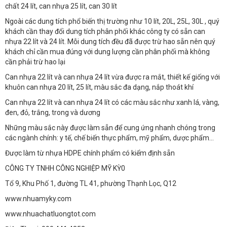
chất 24 lít, can nhựa 25 lít, can 30 lít
Ngoài các dung tích phổ biến thị trường như 10 lít, 20L, 25L, 30L , quý
khách cần thay đổi dung tích phân phối khác công ty có sẵn can
nhựa 22 lít và 24 lít. Mỗi dung tích đều đã được trừ hao sẵn nên quý
khách chỉ cần mua đúng với dung lượng cần phân phối mà không
cần phải trừ hao lại
Can nhựa 22 lít và can nhựa 24 lít vừa được ra mắt, thiết kế giống với
khuôn can nhựa 20 lít, 25 lít, màu sắc đa dạng, nắp thoát khí
Can nhựa 22 lít và can nhựa 24 lít có các màu sắc như xanh lá, vàng,
đen, đỏ, trắng, trong và dương
Những màu sắc này được làm sẵn để cung ứng nhanh chóng trong
các ngành chính: y tế, chế biến thực phẩm, mỹ phẩm, dược phẩm...
Được làm từ nhựa HDPE chính phẩm có kiểm định sẵn
CÔNG TY TNHH CÔNG NGHIỆP MỸ KỲ0
Tổ 9, Khu Phố 1, đường TL 41, phường Thạnh Lọc, Q12
www.nhuamyky.com
www.nhuachatluongtot.com