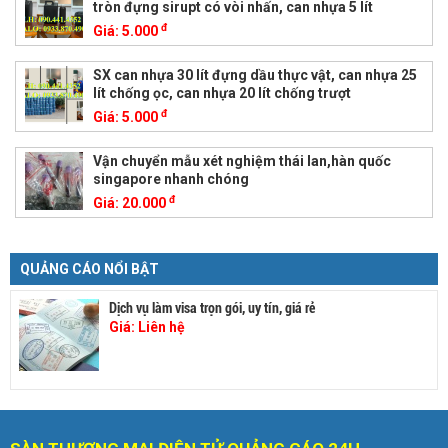
tròn đựng sirupt có vòi nhấn, can nhựa 5 lít
đ
Giá:
5.000
SX can nhựa 30 lít đựng dầu thực vật, can nhựa 25
lít chống ọc, can nhựa 20 lít chống trượt
đ
Giá:
5.000
Vận chuyển mẫu xét nghiệm thái lan,hàn quốc
singapore nhanh chóng
đ
Giá:
20.000
QUẢNG CÁO NỔI BẬT
Dịch vụ làm visa trọn gói, uy tín, giá rẻ
Giá:
Liên hệ