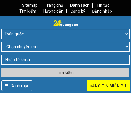
Sitemap
Trang chủ
Danh sách
Tin tức
Tìm kiếm
Hướng dẫn
Đăng ký
Đăng nhập
Tìm kiếm
Danh mục
ĐĂNG TIN MIỄN PHÍ