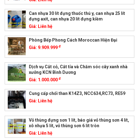
Can nhựa 30 lít đựng thuốc thú y, can nhựa 25 lít
đựng axit, can nhựa 20 lít đựng kiềm
Giá:
Liên hệ
Phòng Bếp Phong Cách Moroccan Hiện Đại
đ
Giá:
9.909.999
Dịch vụ Cắt cỏ, Cắt tỉa và Chăm sóc cây xanh nhà
xưởng KCN Bình Dương
đ
Giá:
1.000.000
Cung cấp chổi than K14Z3, NCC634,RC73, RE59
Giá:
Liên hệ
Vỏ thùng đựng sơn 1 lít, báo giá vỏ thùng sơn 4 lít,
xô nhựa 5 lít, vỏ thùng sơn 6 lít tròn
Giá:
Liên hệ