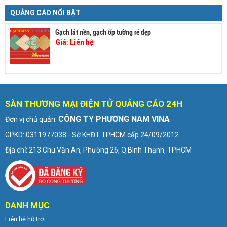
QUẢNG CÁO NỔI BẬT
Gạch lát nền, gạch ốp tường rẻ đẹp
Giá:
Liên hệ
SÀN THƯƠNG MẠI ĐIỆN TỬ QUẢNG CÁO 24H
CÔNG TY PHƯƠNG NAM VINA
Đơn vị chủ quản:
GPKD: 0311977038 - Sở KHĐT TPHCM cấp 24/09/2012
Địa chỉ: 213 Chu Văn An, Phường 26, Q.Bình Thạnh, TPHCM
DANH MỤC
Liên hệ hỗ trợ