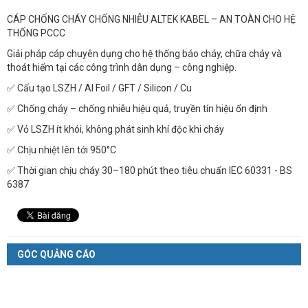
CÁP CHỐNG CHÁY CHỐNG NHIỄU ALTEK KABEL – AN TOÀN CHO HỆ
THỐNG PCCC
Giải pháp cáp chuyên dụng cho hệ thống báo cháy, chữa cháy và
thoát hiểm tại các công trình dân dụng – công nghiệp.
✅ Cấu tạo LSZH / Al Foil / GFT / Silicon / Cu
✅ Chống cháy – chống nhiễu hiệu quả, truyền tín hiệu ổn định
✅ Vỏ LSZH ít khói, không phát sinh khí độc khi cháy
✅ Chịu nhiệt lên tới 950°C
✅ Thời gian chịu cháy 30–180 phút theo tiêu chuẩn IEC 60331 - BS
6387
GÓC QUẢNG CÁO