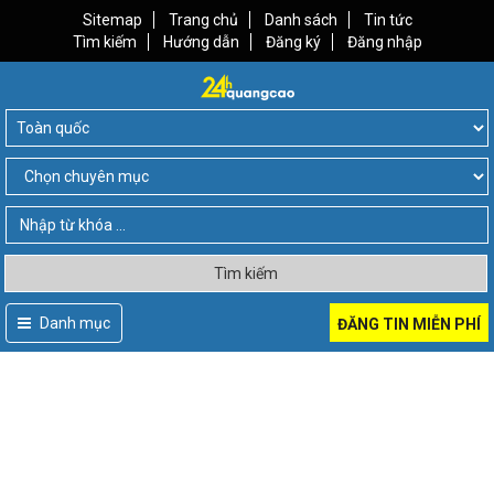
Sitemap
Trang chủ
Danh sách
Tin tức
Tìm kiếm
Hướng dẫn
Đăng ký
Đăng nhập
Tìm kiếm
Danh mục
ĐĂNG TIN MIỄN PHÍ