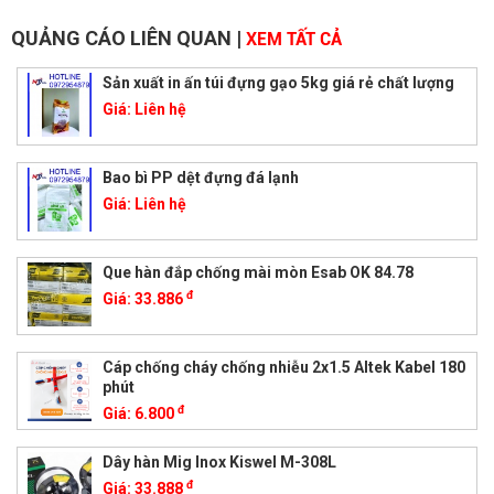
QUẢNG CÁO LIÊN QUAN
|
XEM TẤT CẢ
Sản xuất in ấn túi đựng gạo 5kg giá rẻ chất lượng
Giá:
Liên hệ
Bao bì PP dệt đựng đá lạnh
Giá:
Liên hệ
Que hàn đắp chống mài mòn Esab OK 84.78
đ
Giá:
33.886
Cáp chống cháy chống nhiễu 2x1.5 Altek Kabel 180
phút
đ
Giá:
6.800
Dây hàn Mig Inox Kiswel M-308L
đ
Giá:
33.888