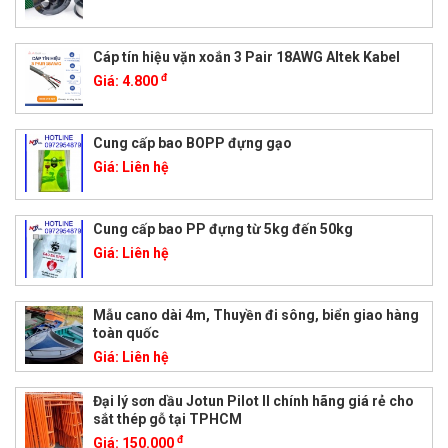
Cáp tín hiệu vặn xoắn 3 Pair 18AWG Altek Kabel
đ
Giá:
4.800
Cung cấp bao BOPP đựng gạo
Giá:
Liên hệ
Cung cấp bao PP đựng từ 5kg đến 50kg
Giá:
Liên hệ
Mẫu cano dài 4m, Thuyền đi sông, biển giao hàng
toàn quốc
Giá:
Liên hệ
Đại lý sơn dầu Jotun Pilot II chính hãng giá rẻ cho
sắt thép gỗ tại TPHCM
đ
Giá:
150.000