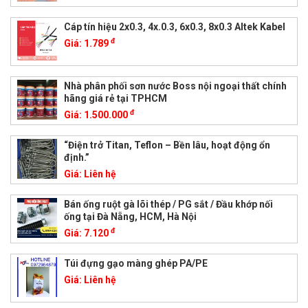
Cáp tín hiệu 2x0.3, 4x.0.3, 6x0.3, 8x0.3 Altek Kabel
đ
Giá:
1.789
Nhà phân phối sơn nước Boss nội ngoại thất chính
hãng giá rẻ tại TPHCM
đ
Giá:
1.500.000
“Điện trở Titan, Teflon – Bền lâu, hoạt động ổn
định.”
Giá:
Liên hệ
Bán ống ruột gà lõi thép / PG sắt / Đầu khớp nối
ống tại Đà Nẵng, HCM, Hà Nội
đ
Giá:
7.120
Túi đựng gạo màng ghép PA/PE
Giá:
Liên hệ