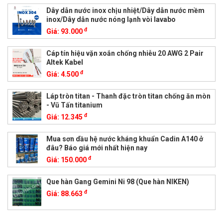
Dây dẫn nước inox chịu nhiệt/Dây dẫn nước mềm
inox/Dây dẫn nước nóng lạnh vòi lavabo
đ
Giá:
93.000
Cáp tín hiệu vặn xoắn chống nhiễu 20 AWG 2 Pair
Altek Kabel
đ
Giá:
4.500
Láp tròn titan - Thanh đặc tròn titan chống ăn mòn
- Vũ Tấn titanium
đ
Giá:
12.345
Mua sơn dầu hệ nước kháng khuẩn Cadin A140 ở
đâu? Báo giá mới nhất hiện nay
đ
Giá:
150.000
Que hàn Gang Gemini Ni 98 (Que hàn NIKEN)
đ
Giá:
88.663