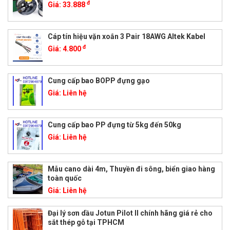
đ
Giá:
33.888
Cáp tín hiệu vặn xoắn 3 Pair 18AWG Altek Kabel
đ
Giá:
4.800
Cung cấp bao BOPP đựng gạo
Giá:
Liên hệ
Cung cấp bao PP đựng từ 5kg đến 50kg
Giá:
Liên hệ
Mẫu cano dài 4m, Thuyền đi sông, biển giao hàng
toàn quốc
Giá:
Liên hệ
Đại lý sơn dầu Jotun Pilot II chính hãng giá rẻ cho
sắt thép gỗ tại TPHCM