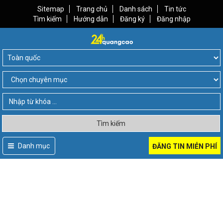
Sitemap
Trang chủ
Danh sách
Tin tức
Tìm kiếm
Hướng dẫn
Đăng ký
Đăng nhập
Tìm kiếm
Danh mục
ĐĂNG TIN MIỄN PHÍ