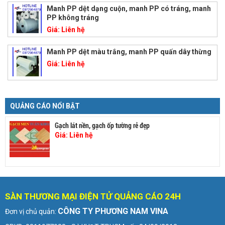
Manh PP dệt dạng cuộn, manh PP có tráng, manh
PP không tráng
Giá:
Liên hệ
Manh PP dệt màu trắng, manh PP quấn dây thừng
Giá:
Liên hệ
QUẢNG CÁO NỔI BẬT
Gạch lát nền, gạch ốp tường rẻ đẹp
Giá:
Liên hệ
SÀN THƯƠNG MẠI ĐIỆN TỬ QUẢNG CÁO 24H
CÔNG TY PHƯƠNG NAM VINA
Đơn vị chủ quản: