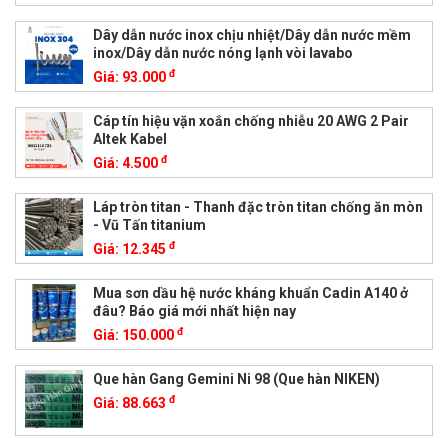
Dây dẫn nước inox chịu nhiệt/Dây dẫn nước mềm
inox/Dây dẫn nước nóng lạnh vòi lavabo
đ
Giá:
93.000
Cáp tín hiệu vặn xoắn chống nhiễu 20 AWG 2 Pair
Altek Kabel
đ
Giá:
4.500
Láp tròn titan - Thanh đặc tròn titan chống ăn mòn
- Vũ Tấn titanium
đ
Giá:
12.345
Mua sơn dầu hệ nước kháng khuẩn Cadin A140 ở
đâu? Báo giá mới nhất hiện nay
đ
Giá:
150.000
Que hàn Gang Gemini Ni 98 (Que hàn NIKEN)
đ
Giá:
88.663