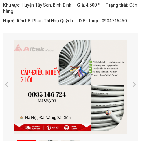
đ
Khu vực:
Huyện Tây Sơn, Bình Định
Giá
:
4.500
Trạng thái:
Còn
hàng
Người liên hệ:
Phan Thị Như Quỳnh
Điện thoại:
0904716450