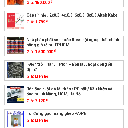
đ
Giá:
150.000
Cáp tín hiệu 2x0.3, 4x.0.3, 6x0.3, 8x0.3 Altek Kabel
đ
Giá:
1.789
Nhà phân phối sơn nước Boss nội ngoại thất chính
hãng giá rẻ tại TPHCM
đ
Giá:
1.500.000
“Điện trở Titan, Teflon – Bền lâu, hoạt động ổn
định.”
Giá:
Liên hệ
Bán ống ruột gà lõi thép / PG sắt / Đầu khớp nối
ống tại Đà Nẵng, HCM, Hà Nội
đ
Giá:
7.120
Túi đựng gạo màng ghép PA/PE
Giá:
Liên hệ