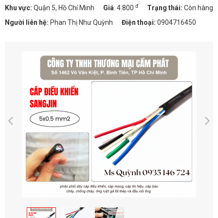
đ
Khu vực:
Quận 5, Hồ Chí Minh
Giá
:
4.800
Trạng thái:
Còn hàng
Người liên hệ:
Phan Thị Như Quỳnh
Điện thoại:
0904716450