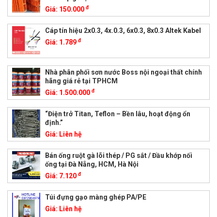
đ
Giá:
150.000
Cáp tín hiệu 2x0.3, 4x.0.3, 6x0.3, 8x0.3 Altek Kabel
đ
Giá:
1.789
Nhà phân phối sơn nước Boss nội ngoại thất chính
hãng giá rẻ tại TPHCM
đ
Giá:
1.500.000
“Điện trở Titan, Teflon – Bền lâu, hoạt động ổn
định.”
Giá:
Liên hệ
Bán ống ruột gà lõi thép / PG sắt / Đầu khớp nối
ống tại Đà Nẵng, HCM, Hà Nội
đ
Giá:
7.120
Túi đựng gạo màng ghép PA/PE
Giá:
Liên hệ