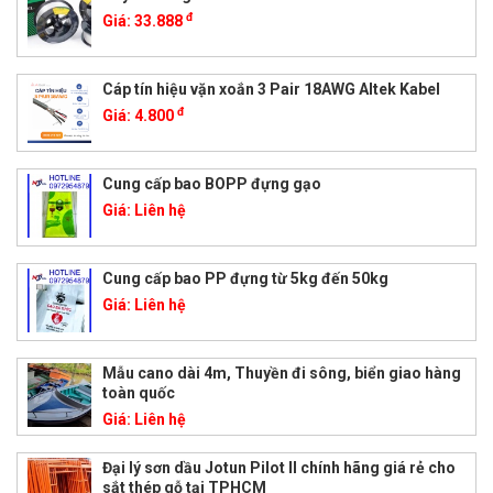
đ
Giá:
33.888
Cáp tín hiệu vặn xoắn 3 Pair 18AWG Altek Kabel
đ
Giá:
4.800
Cung cấp bao BOPP đựng gạo
Giá:
Liên hệ
Cung cấp bao PP đựng từ 5kg đến 50kg
Giá:
Liên hệ
Mẫu cano dài 4m, Thuyền đi sông, biển giao hàng
toàn quốc
Giá:
Liên hệ
Đại lý sơn dầu Jotun Pilot II chính hãng giá rẻ cho
sắt thép gỗ tại TPHCM