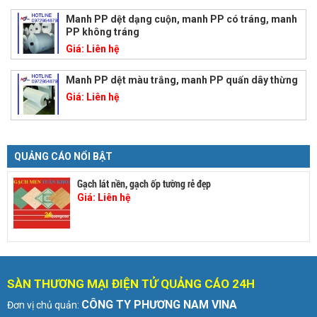
Manh PP dệt dạng cuộn, manh PP có tráng, manh
PP không tráng
Giá:
Liên hệ
Manh PP dệt màu trắng, manh PP quấn dây thừng
Giá:
Liên hệ
QUẢNG CÁO NỔI BẬT
Gạch lát nền, gạch ốp tường rẻ đẹp
Giá:
Liên hệ
SÀN THƯƠNG MẠI ĐIỆN TỬ QUẢNG CÁO 24H
CÔNG TY PHƯƠNG NAM VINA
Đơn vị chủ quản: