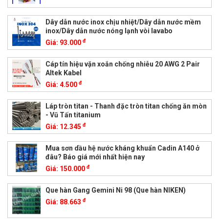
Dây dẫn nước inox chịu nhiệt/Dây dẫn nước mềm
inox/Dây dẫn nước nóng lạnh vòi lavabo
đ
Giá:
93.000
Cáp tín hiệu vặn xoắn chống nhiễu 20 AWG 2 Pair
Altek Kabel
đ
Giá:
4.500
Láp tròn titan - Thanh đặc tròn titan chống ăn mòn
- Vũ Tấn titanium
đ
Giá:
12.345
Mua sơn dầu hệ nước kháng khuẩn Cadin A140 ở
đâu? Báo giá mới nhất hiện nay
đ
Giá:
150.000
Que hàn Gang Gemini Ni 98 (Que hàn NIKEN)
đ
Giá:
88.663