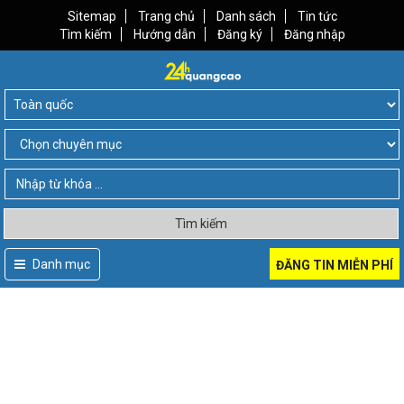
Sitemap
Trang chủ
Danh sách
Tin tức
Tìm kiếm
Hướng dẫn
Đăng ký
Đăng nhập
Tìm kiếm
Danh mục
ĐĂNG TIN MIỄN PHÍ