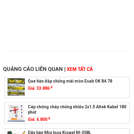
QUẢNG CÁO LIÊN QUAN
|
XEM TẤT CẢ
Que hàn đắp chống mài mòn Esab OK 84.78
đ
Giá:
33.886
Cáp chống cháy chống nhiễu 2x1.5 Altek Kabel 180
phút
đ
Giá:
6.800
Dây hàn Mig Inox Kiswel M-308L