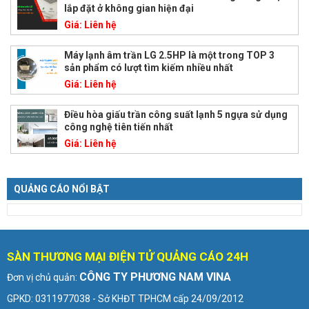
lắp đặt ở không gian hiện đại
Giá:
Liên hệ
Máy lạnh âm trần LG 2.5HP là một trong TOP 3
sản phẩm có lượt tìm kiếm nhiều nhất
Giá:
Liên hệ
Điều hòa giấu trần công suất lạnh 5 ngựa sử dụng
công nghệ tiên tiến nhất
Giá:
Liên hệ
QUẢNG CÁO NỔI BẬT
SÀN THƯƠNG MẠI ĐIỆN TỬ QUẢNG CÁO 24H
CÔNG TY PHƯƠNG NAM VINA
Đơn vị chủ quản:
GPKD: 0311977038 - Sở KHĐT TPHCM cấp 24/09/2012