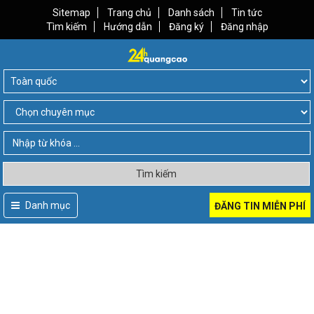
Sitemap
Trang chủ
Danh sách
Tin tức
Tìm kiếm
Hướng dẫn
Đăng ký
Đăng nhập
Tìm kiếm
Danh mục
ĐĂNG TIN MIỄN PHÍ