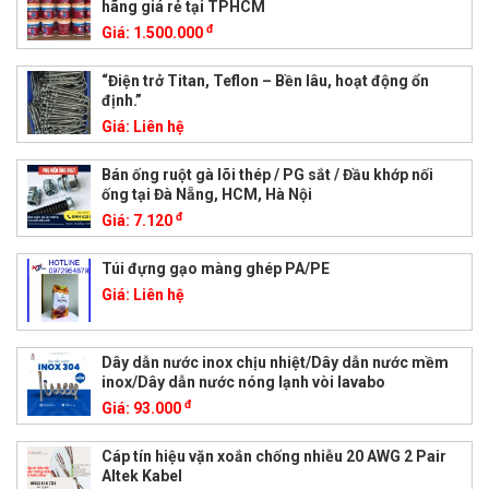
hãng giá rẻ tại TPHCM
đ
Giá:
1.500.000
“Điện trở Titan, Teflon – Bền lâu, hoạt động ổn
định.”
Giá:
Liên hệ
Bán ống ruột gà lõi thép / PG sắt / Đầu khớp nối
ống tại Đà Nẵng, HCM, Hà Nội
đ
Giá:
7.120
Túi đựng gạo màng ghép PA/PE
Giá:
Liên hệ
Dây dẫn nước inox chịu nhiệt/Dây dẫn nước mềm
inox/Dây dẫn nước nóng lạnh vòi lavabo
đ
Giá:
93.000
Cáp tín hiệu vặn xoắn chống nhiễu 20 AWG 2 Pair
Altek Kabel