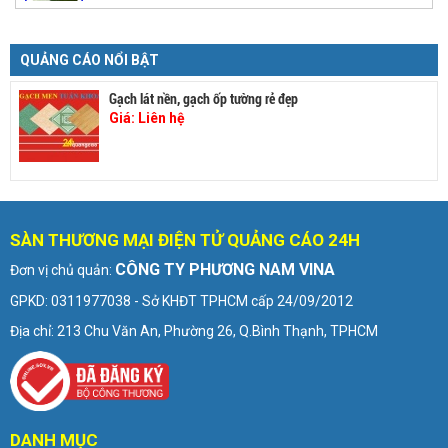
QUẢNG CÁO NỔI BẬT
Gạch lát nền, gạch ốp tường rẻ đẹp
Giá:
Liên hệ
SÀN THƯƠNG MẠI ĐIỆN TỬ QUẢNG CÁO 24H
CÔNG TY PHƯƠNG NAM VINA
Đơn vị chủ quản:
GPKD: 0311977038 - Sở KHĐT TPHCM cấp 24/09/2012
Địa chỉ: 213 Chu Văn An, Phường 26, Q.Bình Thạnh, TPHCM
DANH MỤC