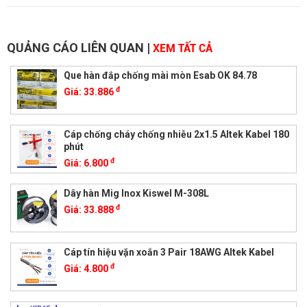
QUẢNG CÁO LIÊN QUAN
|
XEM TẤT CẢ
Que hàn đắp chống mài mòn Esab OK 84.78
đ
Giá:
33.886
Cáp chống cháy chống nhiễu 2x1.5 Altek Kabel 180
phút
đ
Giá:
6.800
Dây hàn Mig Inox Kiswel M-308L
đ
Giá:
33.888
Cáp tín hiệu vặn xoắn 3 Pair 18AWG Altek Kabel
đ
Giá:
4.800