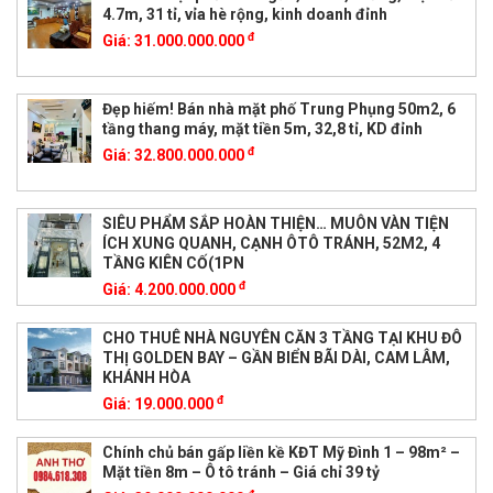
4.7m, 31 tỉ, vỉa hè rộng, kinh doanh đỉnh
đ
Giá:
31.000.000.000
Đẹp hiếm! Bán nhà mặt phố Trung Phụng 50m2, 6
tầng thang máy, mặt tiền 5m, 32,8 tỉ, KD đỉnh
đ
Giá:
32.800.000.000
SIÊU PHẨM SẮP HOÀN THIỆN… MUÔN VÀN TIỆN
ÍCH XUNG QUANH, CẠNH ÔTÔ TRÁNH, 52M2, 4
TẦNG KIÊN CỐ(1PN
đ
Giá:
4.200.000.000
CHO THUÊ NHÀ NGUYÊN CĂN 3 TẦNG TẠI KHU ĐÔ
THỊ GOLDEN BAY – GẦN BIỂN BÃI DÀI, CAM LÂM,
KHÁNH HÒA
đ
Giá:
19.000.000
Chính chủ bán gấp liền kề KĐT Mỹ Đình 1 – 98m² –
Mặt tiền 8m – Ô tô tránh – Giá chỉ 39 tỷ