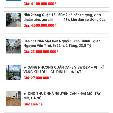
đ
Giá:
4.100.000.000
Nhà 2 tầng Quận 12 - 60m2 có sân thượng, vị trí
thuận tiện, giá chỉ nhỉnh 4 tỷ, khu dân cư đông đúc
đ
Giá:
4.500.000.000
Bán nhà Nhà Mặt tiền Nguyễn Đình Chính - giao
Nguyễn Văn Trỗi, 5x22m, 2 Tầng, 23,8 Tỷ
đ
Giá:
23.800.000.000
► SANG NHƯỢNG QUÁN CAFE VIEW ĐẸP – VỊ TRÍ
VÀNG KHU DU LỊCH DINH 1, ĐÀ LẠT
đ
Giá:
27.000.000
► CHO THUÊ NHÀ NGUYÊN CĂN – ĐẠI MỖ, TÂY
MỖ, HÀ NỘI
Giá:
Liên hệ