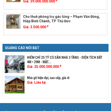
đ
Giá:
39.000.000.000
Cho thuê phòng trọ gác lửng – Phạm Văn Đồng,
Hiệp Bình Chánh, TP Thủ Đức
đ
Giá:
3.500.000
QUẢNG CÁO NỔI BẬT
HIẾM CHỈ 25 TỶ CÓ SẴN NHÀ 3 TẦNG - DIỆN TÍCH ĐẤT
4M * 29M - MẶT...
đ
Giá:
25.000.000.000
Nhà gỗ hiện đại, cao cấp, giá rẻ
Giá:
Liên hệ