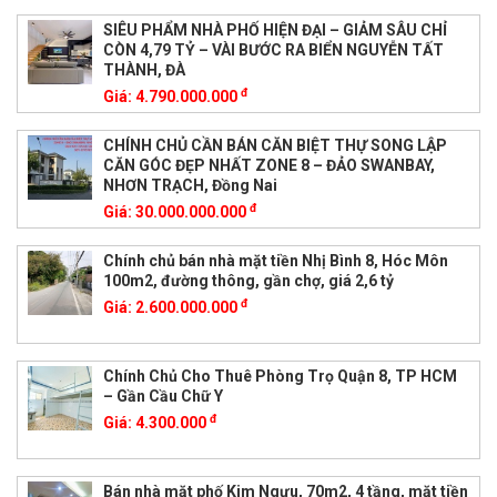
SIÊU PHẨM NHÀ PHỐ HIỆN ĐẠI – GIẢM SÂU CHỈ
CÒN 4,79 TỶ – VÀI BƯỚC RA BIỂN NGUYỄN TẤT
THÀNH, ĐÀ
đ
Giá:
4.790.000.000
CHÍNH CHỦ CẦN BÁN CĂN BIỆT THỰ SONG LẬP
CĂN GÓC ĐẸP NHẤT ZONE 8 – ĐẢO SWANBAY,
NHƠN TRẠCH, Đồng Nai
đ
Giá:
30.000.000.000
Chính chủ bán nhà mặt tiền Nhị Bình 8, Hóc Môn
100m2, đường thông, gần chợ, giá 2,6 tỷ
đ
Giá:
2.600.000.000
Chính Chủ Cho Thuê Phòng Trọ Quận 8, TP HCM
– Gần Cầu Chữ Y
đ
Giá:
4.300.000
Bán nhà mặt phố Kim Ngưu, 70m2, 4 tầng, mặt tiền