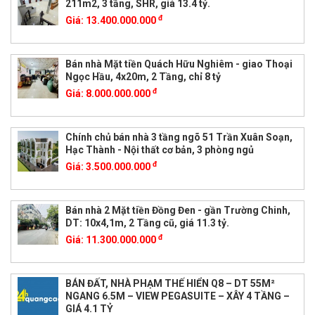
211m2, 3 tầng, SHR, giá 13.4 tỷ.
đ
Giá:
13.400.000.000
Bán nhà Mặt tiền Quách Hữu Nghiêm - giao Thoại
Ngọc Hầu, 4x20m, 2 Tầng, chỉ 8 tỷ
đ
Giá:
8.000.000.000
Chính chủ bán nhà 3 tầng ngõ 51 Trần Xuân Soạn,
Hạc Thành - Nội thất cơ bản, 3 phòng ngủ
đ
Giá:
3.500.000.000
Bán nhà 2 Mặt tiền Đồng Đen - gần Trường Chinh,
DT: 10x4,1m, 2 Tầng cũ, giá 11.3 tỷ.
đ
Giá:
11.300.000.000
BÁN ĐẤT, NHÀ PHẠM THẾ HIỂN Q8 – DT 55M²
NGANG 6.5M – VIEW PEGASUITE – XÂY 4 TẦNG –
GIÁ 4.1 TỶ