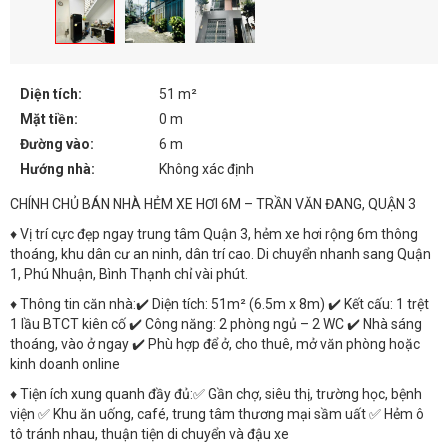
Diện tích:
51 m²
Mặt tiền:
0 m
Đường vào:
6 m
Hướng nhà:
Không xác định
CHÍNH CHỦ BÁN NHÀ HẺM XE HƠI 6M – TRẦN VĂN ĐANG, QUẬN 3
♦ Vị trí cực đẹp ngay trung tâm Quận 3, hẻm xe hơi rộng 6m thông
thoáng, khu dân cư an ninh, dân trí cao. Di chuyển nhanh sang Quận
1, Phú Nhuận, Bình Thạnh chỉ vài phút.
♦ Thông tin căn nhà:✔️ Diện tích: 51m² (6.5m x 8m) ✔️ Kết cấu: 1 trệt
1 lầu BTCT kiên cố ✔️ Công năng: 2 phòng ngủ – 2 WC ✔️ Nhà sáng
thoáng, vào ở ngay ✔️ Phù hợp để ở, cho thuê, mở văn phòng hoặc
kinh doanh online
♦ Tiện ích xung quanh đầy đủ:✅ Gần chợ, siêu thị, trường học, bệnh
viện ✅ Khu ăn uống, café, trung tâm thương mại sầm uất ✅ Hẻm ô
tô tránh nhau, thuận tiện di chuyển và đậu xe