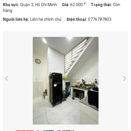
đ
Khu vực:
Quận 3, Hồ Chí Minh
Giá
:
62.000
Trạng thái:
Còn
hàng
Người liên hệ:
Liên hệ chính chủ
Điện thoại:
0776787803