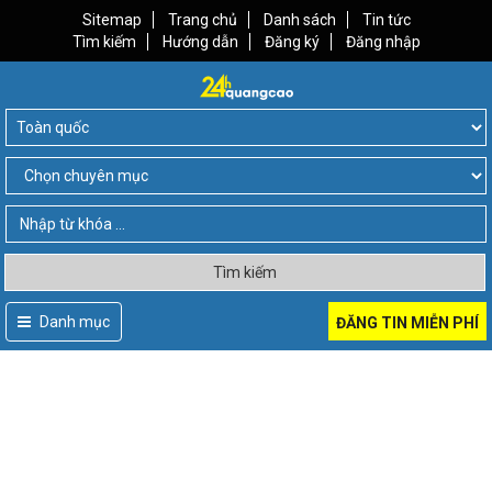
Sitemap
Trang chủ
Danh sách
Tin tức
Tìm kiếm
Hướng dẫn
Đăng ký
Đăng nhập
Tìm kiếm
Danh mục
ĐĂNG TIN MIỄN PHÍ