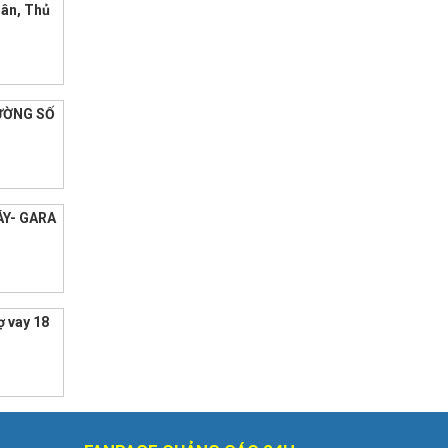
uân, Thủ
ƯỜNG SỐ
ÁY- GARA
ợ vay 18