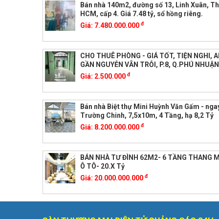
Bán nhà 140m2, đường số 13, Linh Xuân, T
HCM, cấp 4. Giá 7.48 tỷ, sổ hồng riêng.
đ
Giá:
7.480.000.000
CHO THUÊ PHÒNG - GIÁ TỐT, TIỆN NGHI, A
GẦN NGUYỄN VẴN TRỖI, P.8, Q.PHÚ NHUẬN
đ
Giá:
2.500.000
Bán nhà Biệt thự Mini Huỳnh Văn Gấm - nga
Trường Chinh, 7,5x10m, 4 Tầng, hạ 8,2 Tỷ
đ
Giá:
8.200.000.000
BÁN NHÀ TƯ ĐÌNH 62M2- 6 TẦNG THANG M
Ô TÔ- 20.X Tỷ
đ
Giá:
20.000.000.000