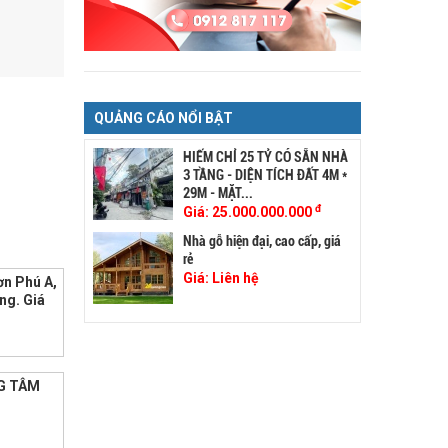
QUẢNG CÁO NỔI BẬT
HIẾM CHỈ 25 TỶ CÓ SẴN NHÀ
3 TẦNG - DIỆN TÍCH ĐẤT 4M *
29M - MẶT...
đ
Giá:
25.000.000.000
Nhà gỗ hiện đại, cao cấp, giá
rẻ
Giá:
Liên hệ
ơn Phú A,
ng. Giá
G TÂM