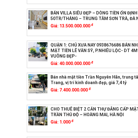
BÁN VILLA SIÊU ĐẸP – DÒNG TIỀN ỔN ĐỊNH
50TR/THÁNG – TRUNG TÂM SƠN TRÀ, ĐÀ
đ
Giá:
13.500.000.000
QUẬN 1: CHỦ XƯA NAY 0938676686 BÁN NH
MẶT TIỀN LÊ VĂN SỸ, P.NHIÊU LỘC- DT 4
VUÔNG ĐẸP-
đ
Giá:
40.000.000.000
Bán nhà mặt tiền Trần Nguyên Hãn, trung 
Trang, vị trí kinh doanh đẹp, giá 7,4 tỷ
đ
Giá:
7.400.000.000
CHO THUÊ BIỆT 2 CĂN THỰ ĐẲNG CẤP M
TRẦN THỦ ĐỘ – HOÀNG MAI, HÀ NỘI
đ
Giá:
1.000