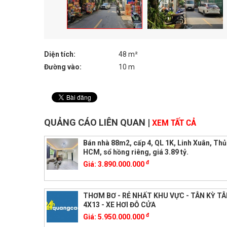
Diện tích:
48 m²
Đường vào:
10 m
QUẢNG CÁO LIÊN QUAN
|
XEM TẤT CẢ
Bán nhà 88m2, cấp 4, QL 1K, Linh Xuân, Th
HCM, sổ hồng riêng, giá 3.89 tỷ.
đ
Giá:
3.890.000.000
THƠM BƠ - RẺ NHẤT KHU VỰC - TÂN KỲ TÂ
4X13 - XE HƠI ĐỖ CỬA
đ
Giá:
5.950.000.000