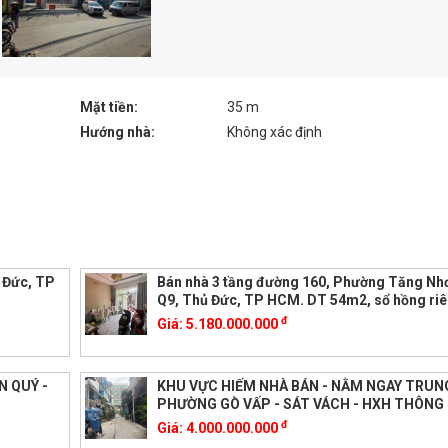
Mặt tiền:
35 m
Hướng nhà:
Không xác định
ủ Đức, TP
Bán nhà 3 tầng đường 160, Phường Tăng Nh
Q9, Thủ Đức, TP HCM. DT 54m2, sổ hồng riê
đ
Giá:
5.180.000.000
N QUÝ -
KHU VỰC HIẾM NHÀ BÁN - NẰM NGAY TRUN
PHƯỜNG GÒ VẤP - SÁT VÁCH - HXH THÔNG
đ
Giá:
4.000.000.000