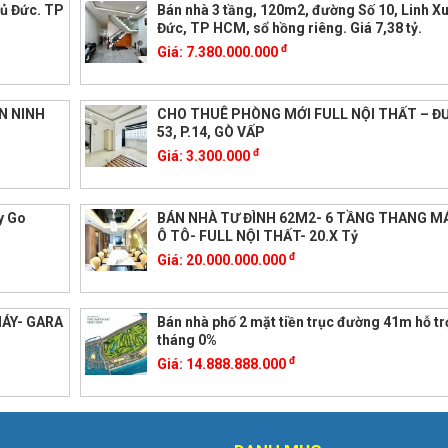
hủ Đức. TP
Bán nhà 3 tầng, 120m2, đường Số 10, Linh X
Đức, TP HCM, sổ hồng riêng. Giá 7,38 tỷ.
đ
Giá:
7.380.000.000
N NINH
CHO THUÊ PHÒNG MỚI FULL NỘI THẤT – Đ
53, P.14, GÒ VẤP
đ
Giá:
3.300.000
y Go
BÁN NHÀ TƯ ĐÌNH 62M2- 6 TẦNG THANG M
Ô TÔ- FULL NỘI THẤT- 20.X Tỷ
đ
Giá:
20.000.000.000
ÁY- GARA
Bán nhà phố 2 mặt tiền trục đường 41m hỗ tr
tháng 0%
đ
Giá:
14.888.888.000