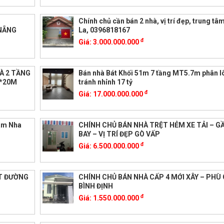
Chính chủ cần bán 2 nhà, vị trí đẹp, trung t
 NẴNG
La, 0396818167
đ
Giá:
3.000.000.000
À 2 TẦNG
Bán nhà Bát Khối 51m 7 tầng MT5.7m phân lô
M*20M
tránh nhỉnh 17 tỷ
đ
Giá:
17.000.000.000
tâm Nha
CHÍNH CHỦ BÁN NHÀ TRỆT HẺM XE TẢI – G
BAY – VỊ TRÍ ĐẸP GÒ VẤP
đ
Giá:
6.500.000.000
ẶT ĐƯỜNG
CHÍNH CHỦ BÁN NHÀ CẤP 4 MỚI XÂY – PHÙ 
BÌNH ĐỊNH
đ
Giá:
1.550.000.000