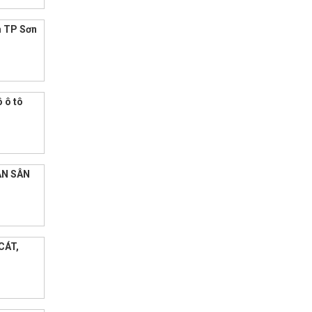
âm TP Sơn
 ô tô
ẦN SÂN
CÁT,