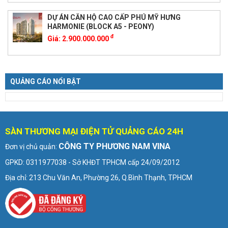
DỰ ÁN CĂN HỘ CAO CẤP PHÚ MỸ HƯNG
HARMONIE (BLOCK A5 - PEONY)
đ
Giá:
2.900.000.000
QUẢNG CÁO NỔI BẬT
SÀN THƯƠNG MẠI ĐIỆN TỬ QUẢNG CÁO 24H
CÔNG TY PHƯƠNG NAM VINA
Đơn vị chủ quản:
GPKD: 0311977038 - Sở KHĐT TPHCM cấp 24/09/2012
Địa chỉ: 213 Chu Văn An, Phường 26, Q.Bình Thạnh, TPHCM