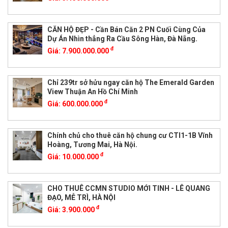
CĂN HỘ ĐẸP - Cần Bán Căn 2 PN Cuối Cùng Của
Dự Án Nhìn thẳng Ra Cầu Sông Hàn, Đà Nẵng.
đ
Giá:
7.900.000.000
Chỉ 239tr sở hửu ngay căn hộ The Emerald Garden
View Thuận An Hồ Chí Minh
đ
Giá:
600.000.000
Chính chủ cho thuê căn hộ chung cư CTI1-1B Vĩnh
Hoàng, Tương Mai, Hà Nội.
đ
Giá:
10.000.000
CHO THUÊ CCMN STUDIO MỚI TINH - LÊ QUANG
ĐẠO, MỄ TRÌ, HÀ NỘI
đ
Giá:
3.900.000