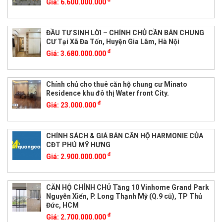
Giá:
6.600.000.000
ĐẦU TƯ SINH LỜI – CHÍNH CHỦ CẦN BÁN CHUNG
CƯ Tại Xã Đa Tốn, Huyện Gia Lâm, Hà Nội
đ
Giá:
3.680.000.000
Chính chủ cho thuê căn hộ chung cư Minato
Residence khu đô thị Water front City.
đ
Giá:
23.000.000
CHÍNH SÁCH & GIÁ BÁN CĂN HỘ HARMONIE CỦA
CĐT PHÚ MỸ HƯNG
đ
Giá:
2.900.000.000
CĂN HỘ CHÍNH CHỦ Tầng 10 Vinhome Grand Park
Nguyễn Xiển, P. Long Thạnh Mỹ (Q.9 cũ), TP Thủ
Đức, HCM
đ
Giá:
2.700.000.000