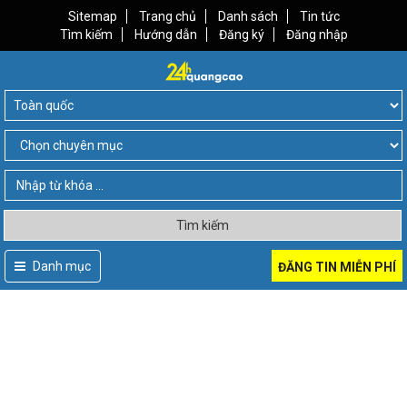
Sitemap
Trang chủ
Danh sách
Tin tức
Tìm kiếm
Hướng dẫn
Đăng ký
Đăng nhập
Tìm kiếm
Danh mục
ĐĂNG TIN MIỄN PHÍ