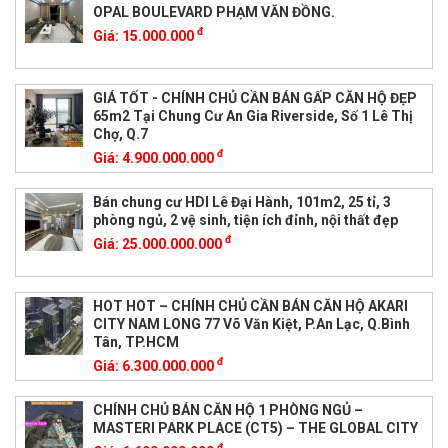
OPAL BOULEVARD PHẠM VĂN ĐỒNG.
đ
Giá:
15.000.000
GIÁ TỐT - CHÍNH CHỦ CẦN BÁN GẤP CĂN HỘ ĐẸP
65m2 Tại Chung Cư An Gia Riverside, Số 1 Lê Thị
Chợ, Q.7
đ
Giá:
4.900.000.000
Bán chung cư HDI Lê Đại Hành, 101m2, 25 tỉ, 3
phòng ngủ, 2 vệ sinh, tiện ích đỉnh, nội thất đẹp
đ
Giá:
25.000.000.000
HOT HOT – CHÍNH CHỦ CẦN BÁN CĂN HỘ AKARI
CITY NAM LONG 77 Võ Văn Kiệt, P.An Lạc, Q.Bình
Tân, TP.HCM
đ
Giá:
6.300.000.000
CHÍNH CHỦ BÁN CĂN HỘ 1 PHÒNG NGỦ –
MASTERI PARK PLACE (CT5) – THE GLOBAL CITY
đ