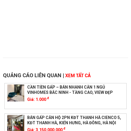
QUẢNG CÁO LIÊN QUAN
|
XEM TẤT CẢ
CẦN TIỀN GẤP – BÁN NHANH CĂN 1 NGỦ
VINHOMES BẮC NINH - TẦNG CAO, VIEW ĐẸP
đ
Giá:
1.000
BÁN GẤP CĂN HỘ 2PN KĐT THANH HÀ CIENCO 5,
KĐT THANH HÀ, KIẾN HƯNG, HÀ ĐÔNG, HÀ NỘI
đ
Giá:
3.150.000.000