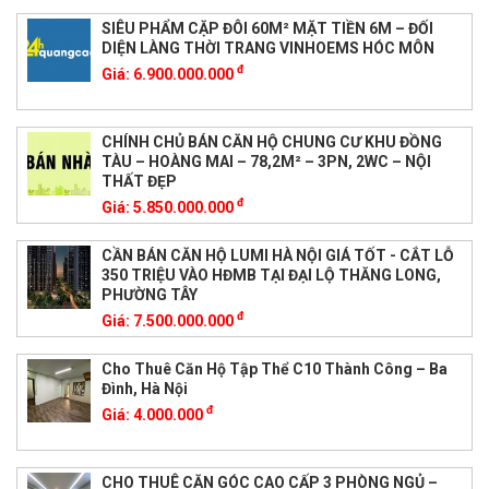
SIÊU PHẨM CẶP ĐÔI 60M² MẶT TIỀN 6M – ĐỐI
DIỆN LÀNG THỜI TRANG VINHOEMS HÓC MÔN
đ
Giá:
6.900.000.000
CHÍNH CHỦ BÁN CĂN HỘ CHUNG CƯ KHU ĐỒNG
TÀU – HOÀNG MAI – 78,2M² – 3PN, 2WC – NỘI
THẤT ĐẸP
đ
Giá:
5.850.000.000
CẦN BÁN CĂN HỘ LUMI HÀ NỘI GIÁ TỐT - CẮT LỖ
350 TRIỆU VÀO HĐMB TẠI ĐẠI LỘ THĂNG LONG,
PHƯỜNG TÂY
đ
Giá:
7.500.000.000
Cho Thuê Căn Hộ Tập Thể C10 Thành Công – Ba
Đình, Hà Nội
đ
Giá:
4.000.000
CHO THUÊ CĂN GÓC CAO CẤP 3 PHÒNG NGỦ –