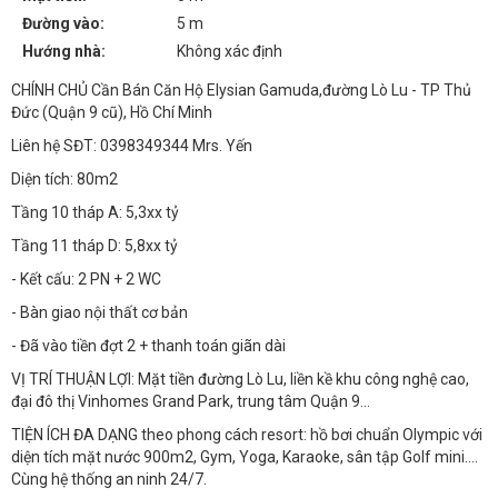
Đường vào:
5 m
Hướng nhà:
Không xác định
CHÍNH CHỦ Cần Bán Căn Hộ Elysian Gamuda,đường Lò Lu - TP Thủ
Đức (Quận 9 cũ), Hồ Chí Minh
Liên hệ SĐT: 0398349344 Mrs. Yến
Diện tích: 80m2
Tầng 10 tháp A: 5,3xx tỷ
Tầng 11 tháp D: 5,8xx tỷ
- Kết cấu: 2 PN + 2 WC
- Bàn giao nội thất cơ bản
- Đã vào tiền đợt 2 + thanh toán giãn dài
VỊ TRÍ THUẬN LỢI: Mặt tiền đường Lò Lu, liền kề khu công nghệ cao,
đại đô thị Vinhomes Grand Park, trung tâm Quận 9…
TIỆN ÍCH ĐA DẠNG theo phong cách resort: hồ bơi chuẩn Olympic với
diện tích mặt nước 900m2, Gym, Yoga, Karaoke, sân tập Golf mini….
Cùng hệ thống an ninh 24/7.