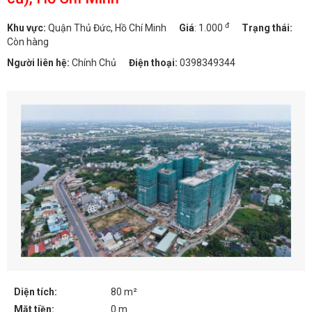
đ
Khu vực:
Quận Thủ Đức, Hồ Chí Minh
Giá
:
1.000
Trạng thái:
Còn hàng
Người liên hệ:
Chính Chủ
Điện thoại:
0398349344
Diện tích:
80 m²
Mặt tiền:
0 m