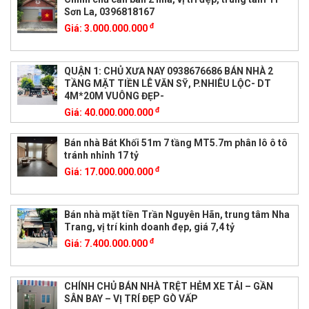
Sơn La, 0396818167
đ
Giá:
3.000.000.000
QUẬN 1: CHỦ XƯA NAY 0938676686 BÁN NHÀ 2
TẦNG MẶT TIỀN LÊ VĂN SỸ, P.NHIÊU LỘC- DT
4M*20M VUÔNG ĐẸP-
đ
Giá:
40.000.000.000
Bán nhà Bát Khối 51m 7 tầng MT5.7m phân lô ô tô
tránh nhỉnh 17 tỷ
đ
Giá:
17.000.000.000
Bán nhà mặt tiền Trần Nguyên Hãn, trung tâm Nha
Trang, vị trí kinh doanh đẹp, giá 7,4 tỷ
đ
Giá:
7.400.000.000
CHÍNH CHỦ BÁN NHÀ TRỆT HẺM XE TẢI – GẦN
SÂN BAY – VỊ TRÍ ĐẸP GÒ VẤP