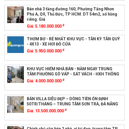
Bán nhà 3 tầng đường 160, Phường Tăng Nhơn
Phú A, Q9, Thủ Đức, TP HCM. DT 54m2, sổ hồng
riêng. Giá
đ
Giá:
5.180.000.000
THƠM BƠ - RẺ NHẤT KHU VỰC - TÂN KỲ TÂN QUÝ
- 4X13 - XE HƠI ĐỖ CỬA
đ
Giá:
5.950.000.000
KHU VỰC HIẾM NHÀ BÁN - NẰM NGAY TRUNG
TÂM PHƯỜNG GÒ VẤP - SÁT VÁCH - HXH THÔNG
đ
Giá:
4.000.000.000
BÁN VILLA SIÊU ĐẸP – DÒNG TIỀN ỔN ĐỊNH
50TR/THÁNG – TRUNG TÂM SƠN TRÀ, ĐÀ NẴNG
đ
Giá:
13.500.000.000
Chính chủ cần bán 2 nhà, vị trí đẹp, trung tâm TP