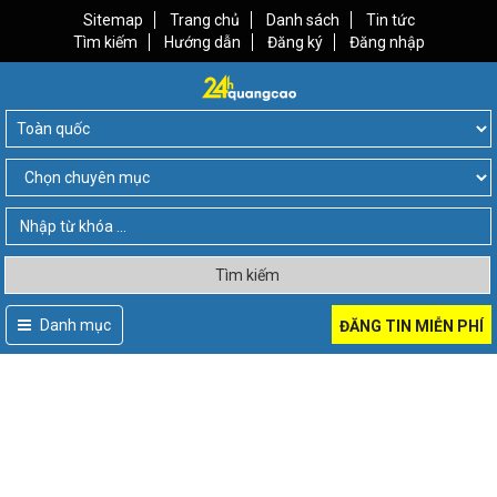
Sitemap
Trang chủ
Danh sách
Tin tức
Tìm kiếm
Hướng dẫn
Đăng ký
Đăng nhập
Tìm kiếm
Danh mục
ĐĂNG TIN MIỄN PHÍ