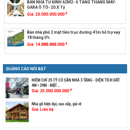
BÁN NHÀ TƯ ĐÌNH 62M2- 6 TẦNG THANG MÁY-
GARA Ô TÔ- 20.X Tỷ
đ
Giá:
20.000.000.000
Bán nhà phố 2 mặt tiền trục đường 41m hỗ trợ vay
18 tháng 0%
đ
Giá:
14.888.888.000
QUẢNG CÁO NỔI BẬT
HIẾM CHỈ 25 TỶ CÓ SẴN NHÀ 3 TẦNG - DIỆN TÍCH ĐẤT
4M * 29M - MẶT...
đ
Giá:
25.000.000.000
Nhà gỗ hiện đại, cao cấp, giá rẻ
Giá:
Liên hệ