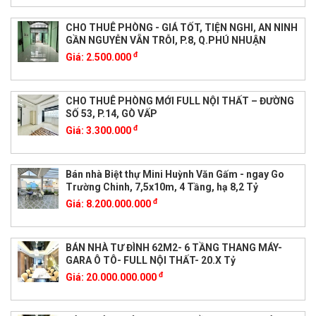
CHO THUÊ PHÒNG - GIÁ TỐT, TIỆN NGHI, AN NINH
GẦN NGUYỄN VẴN TRỖI, P.8, Q.PHÚ NHUẬN
đ
Giá:
2.500.000
CHO THUÊ PHÒNG MỚI FULL NỘI THẤT – ĐƯỜNG
SỐ 53, P.14, GÒ VẤP
đ
Giá:
3.300.000
Bán nhà Biệt thự Mini Huỳnh Văn Gấm - ngay Go
Trường Chinh, 7,5x10m, 4 Tầng, hạ 8,2 Tỷ
đ
Giá:
8.200.000.000
BÁN NHÀ TƯ ĐÌNH 62M2- 6 TẦNG THANG MÁY-
GARA Ô TÔ- FULL NỘI THẤT- 20.X Tỷ
đ
Giá:
20.000.000.000