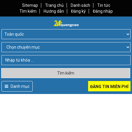
Sitemap
Trang chủ
Danh sách
Tin tức
Tìm kiếm
Hướng dẫn
Đăng ký
Đăng nhập
Tìm kiếm
Danh mục
ĐĂNG TIN MIỄN PHÍ