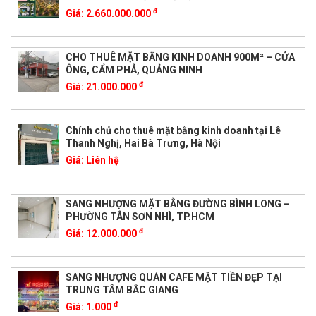
đ
Giá:
2.660.000.000
CHO THUÊ MẶT BẰNG KINH DOANH 900M² – CỬA
ÔNG, CẨM PHẢ, QUẢNG NINH
đ
Giá:
21.000.000
Chính chủ cho thuê mặt bằng kinh doanh tại Lê
Thanh Nghị, Hai Bà Trưng, Hà Nội
Giá:
Liên hệ
SANG NHƯỢNG MẶT BẰNG ĐƯỜNG BÌNH LONG –
PHƯỜNG TÂN SƠN NHÌ, TP.HCM
đ
Giá:
12.000.000
SANG NHƯỢNG QUÁN CAFE MẶT TIỀN ĐẸP TẠI
TRUNG TÂM BẮC GIANG
đ
Giá:
1.000