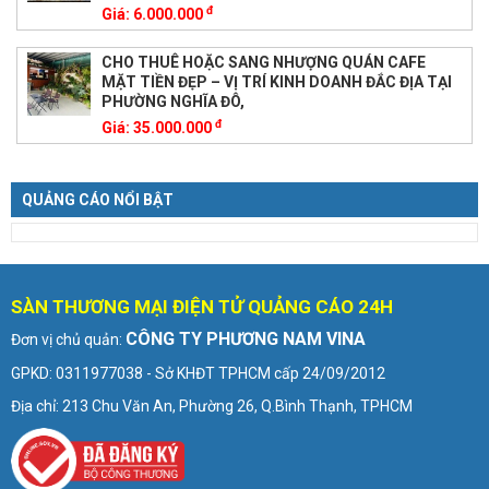
đ
Giá:
6.000.000
CHO THUÊ HOẶC SANG NHƯỢNG QUÁN CAFE
MẶT TIỀN ĐẸP – VỊ TRÍ KINH DOANH ĐẮC ĐỊA TẠI
PHƯỜNG NGHĨA ĐÔ,
đ
Giá:
35.000.000
QUẢNG CÁO NỔI BẬT
SÀN THƯƠNG MẠI ĐIỆN TỬ QUẢNG CÁO 24H
CÔNG TY PHƯƠNG NAM VINA
Đơn vị chủ quản:
GPKD: 0311977038 - Sở KHĐT TPHCM cấp 24/09/2012
Địa chỉ: 213 Chu Văn An, Phường 26, Q.Bình Thạnh, TPHCM