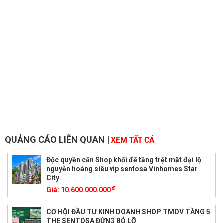
QUẢNG CÁO LIÊN QUAN
|
XEM TẤT CẢ
Độc quyền căn Shop khối đế tầng trệt mặt đại lộ
nguyễn hoàng siêu vip sentosa Vinhomes Star
City
đ
Giá:
10.600.000.000
CƠ HỘI ĐẦU TƯ KINH DOANH SHOP TMDV TẦNG 5
THE SENTOSA ĐỪNG BỎ LỠ