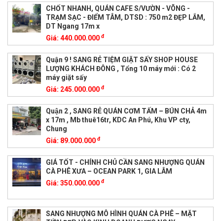
CHỐT NHANH, QUÁN CAFE S/VƯỜN - VÕNG -
TRẠM SẠC - ĐIỂM TÂM, DTSD : 750 m2 ĐẸP LẮM,
DT Ngang 17m x
đ
Giá:
440.000.000
Quận 9 ! SANG RẺ TIỆM GIẶT SẤY SHOP HOUSE
LƯỢNG KHÁCH ĐÔNG , Tổng 10 máy mới : Có 2
máy giặt sấy
đ
Giá:
245.000.000
Quận 2 , SANG RẺ QUÁN CƠM TẤM – BÚN CHẢ 4m
x 17m , Mb thuê16tr, KDC An Phú, Khu VP cty,
Chung
đ
Giá:
89.000.000
GIÁ TỐT - CHÍNH CHỦ CẦN SANG NHƯỢNG QUÁN
CÀ PHÊ XƯA – OCEAN PARK 1, GIA LÂM
đ
Giá:
350.000.000
SANG NHƯỢNG MÔ HÌNH QUÁN CÀ PHÊ – MẶT