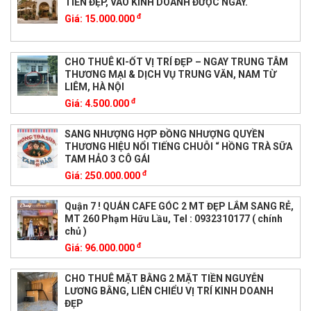
TIỀN ĐẸP, VÀO KINH DOANH ĐƯỢC NGAY.
đ
Giá:
15.000.000
CHO THUÊ KI-ỐT VỊ TRÍ ĐẸP – NGAY TRUNG TÂM
THƯƠNG MẠI & DỊCH VỤ TRUNG VĂN, NAM TỪ
LIÊM, HÀ NỘI
đ
Giá:
4.500.000
SANG NHƯỢNG HỢP ĐỒNG NHƯỢNG QUYỀN
THƯƠNG HIỆU NỔI TIẾNG CHUỖI “ HỒNG TRÀ SỮA
TAM HẢO 3 CÔ GÁI
đ
Giá:
250.000.000
Quận 7 ! QUÁN CAFE GÓC 2 MT ĐẸP LẮM SANG RẺ,
MT 260 Phạm Hữu Lầu, Tel : 0932310177 ( chính
chủ )
đ
Giá:
96.000.000
CHO THUÊ MẶT BẰNG 2 MẶT TIỀN NGUYỄN
LƯƠNG BẰNG, LIÊN CHIỂU VỊ TRÍ KINH DOANH
ĐẸP