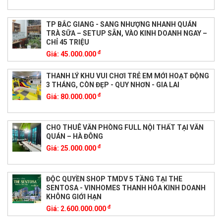
TP BẮC GIANG - SANG NHƯỢNG NHANH QUÁN
TRÀ SỮA – SETUP SẴN, VÀO KINH DOANH NGAY –
CHỈ 45 TRIỆU
đ
Giá:
45.000.000
THANH LÝ KHU VUI CHƠI TRẺ EM MỚI HOẠT ĐỘNG
3 THÁNG, CÒN ĐẸP - QUY NHƠN - GIA LAI
đ
Giá:
80.000.000
CHO THUÊ VĂN PHÒNG FULL NỘI THẤT TẠI VĂN
QUÁN – HÀ ĐÔNG
đ
Giá:
25.000.000
ĐỘC QUYỀN SHOP TMDV 5 TẦNG TẠI THE
SENTOSA - VINHOMES THANH HÓA KINH DOANH
KHÔNG GIỚI HẠN
đ
Giá:
2.600.000.000