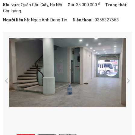
đ
Khu vực:
Quận Cầu Giấy, Hà Nội
Giá
:
35.000.000
Trạng thái:
Còn hàng
Người liên hệ:
Ngoc Anh Dang Tin
Điện thoại:
0355327563