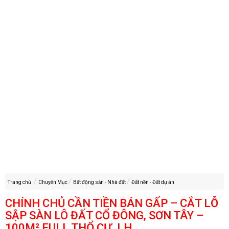
Trang chủ
Chuyên Mục
Bất động sản - Nhà đất
Đất nền - Đất dự án
CHÍNH CHỦ CẦN TIỀN BÁN GẤP – CẮT LỖ
SẬP SÀN LÔ ĐẤT CỔ ĐÔNG, SƠN TÂY –
100M² FULL THỔ CƯ. LH