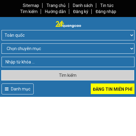
Sitemap
Trang chủ
Danh sách
Tin tức
Tìm kiếm
Hướng dẫn
Đăng ký
Đăng nhập
Tìm kiếm
Danh mục
ĐĂNG TIN MIỄN PHÍ