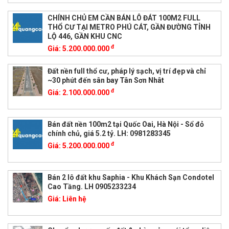
CHÍNH CHỦ EM CẦN BÁN LÔ ĐÁT 100M2 FULL
THỔ CƯ TẠI METRO PHÚ CÁT, GẦN ĐƯỜNG TỈNH
LỘ 446, GẦN KHU CNC
đ
Giá:
5.200.000.000
Đất nền full thổ cư, pháp lý sạch, vị trí đẹp và chỉ
~30 phút đến sân bay Tân Sơn Nhât
đ
Giá:
2.100.000.000
Bán đất nền 100m2 tại Quốc Oai, Hà Nội - Sổ đỏ
chính chủ, giá 5.2 tỷ. LH: 0981283345
đ
Giá:
5.200.000.000
Bán 2 lô đất khu Saphia - Khu Khách Sạn Condotel
Cao Tầng. LH 0905233234
Giá:
Liên hệ