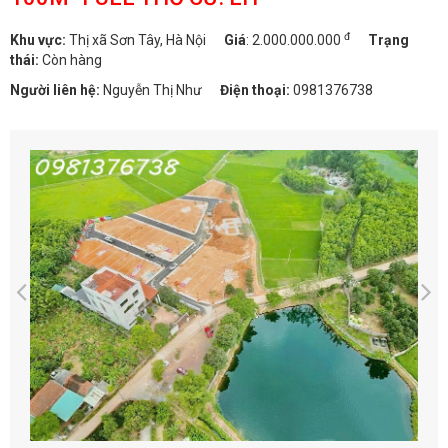
đ
Khu vực:
Thị xã Sơn Tây, Hà Nội
Giá
:
2.000.000.000
Trạng
thái:
Còn hàng
Người liên hệ:
Nguyễn Thị Như
Điện thoại:
0981376738