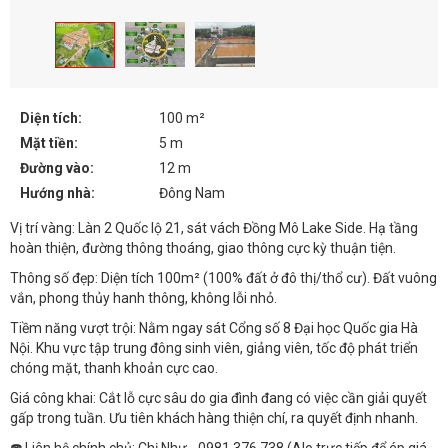
Diện tích:
100 m²
Mặt tiền:
5 m
Đường vào:
12 m
Hướng nhà:
Đông Nam
Vị trí vàng: Làn 2 Quốc lộ 21, sát vách Đồng Mô Lake Side. Hạ tầng
hoàn thiện, đường thông thoáng, giao thông cực kỳ thuận tiện.
Thông số đẹp: Diện tích 100m² (100% đất ở đô thị/thổ cư). Đất vuông
vắn, phong thủy hanh thông, không lỗi nhỏ.
Tiềm năng vượt trội: Nằm ngay sát Cổng số 8 Đại học Quốc gia Hà
Nội. Khu vực tập trung đông sinh viên, giảng viên, tốc độ phát triển
chóng mặt, thanh khoản cực cao.
Giá công khai: Cắt lỗ cực sâu do gia đình đang có việc cần giải quyết
gấp trong tuần. Ưu tiên khách hàng thiện chí, ra quyết định nhanh.
☎️ Liên hệ chính chủ: Chị Như - 0981.376.738 (Alo trực tiếp để ép giá