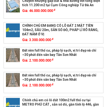
Chuyển nhượng gấp đất & nhà xưởng với tổng diện
tích 11.200 m2 tại Cụm Công nghiệp Tử Đà An
đ
Giá:
46.000.000.000
CHÍNH CHỦ EM ĐANG CÓ LÔ ĐẤT 2 MẶT TIỀN
104m2, SÂU 20m, SẴN SỔ ĐỎ, PHÁP LÍ RÕ RÀNG,
ĐẤT NẰM Ở VỊ
đ
Giá:
3.300.000.000
Đất nền full thổ cư, pháp lý sạch, vị trí đẹp và chỉ
~30 phút đến sân bay Tân Sơn Nhât
đ
Giá:
2.100.000.000
Đất nền full thổ cư, pháp lý sạch, vị trí đẹp và chỉ
~30 phút đến sân bay Tân Sơn Nhât
đ
Giá:
2.100.000.000
Chính chủ em có lô đất 100m2 full thổ cư tại
METRO PHÚ CÁT , sẵn sổ đỏ, gần tỉnh lộ 446, gần