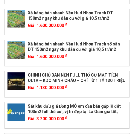
Xả hàng bán nhanh Nền Hud Nhơn Trạch DT
150m2 ngay khu dân cư với giá 10,5 tr/m2
đ
Giá:
1.600.000.000
Xả hàng bán nhanh Nền Hud Nhơn Trạch sổ sẵn
DT 150m2 ngay khu dân cư với giá 10,5 tr/m2
đ
Giá:
1.600.000.000
CHÍNH CHỦ BÁN NỀN FULL THỔ CƯ MẶT TIỀN
QL1A – KDC MINH CHÂU – CHỈ TỪ 1 TỶ 130 TRIỆU
đ
Giá:
1.130.000.000
Sát khu đấu giá Đồng MÔ em cần bán gấp lô đât
100m2 full thổ cư , vị trí đẹp tại La Gián giá tốt,
đ
Giá:
3.200.000.000