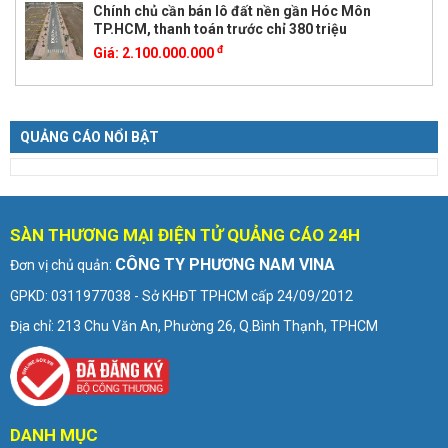
Chính chủ cần bán lô đất nền gần Hóc Môn
TP.HCM, thanh toán trước chỉ 380 triệu
đ
Giá:
2.100.000.000
QUẢNG CÁO NỔI BẬT
SÀN THƯƠNG MẠI ĐIỆN TỬ QUẢNG CÁO 24H
CÔNG TY PHƯƠNG NAM VINA
Đơn vị chủ quản:
GPKD: 0311977038 - Sở KHĐT TPHCM cấp 24/09/2012
Địa chỉ: 213 Chu Văn An, Phường 26, Q.Bình Thạnh, TPHCM
DANH MỤC