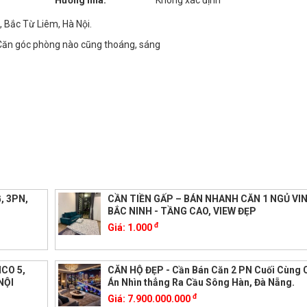
Hướng nhà:
Không xác định
 Bắc Từ Liêm, Hà Nội.
 Căn góc phòng nào cũng thoáng, sáng
, 3PN,
CẦN TIỀN GẤP – BÁN NHANH CĂN 1 NGỦ V
BẮC NINH - TẦNG CAO, VIEW ĐẸP
đ
Giá:
1.000
CO 5,
CĂN HỘ ĐẸP - Cần Bán Căn 2 PN Cuối Cùng 
NỘI
Án Nhìn thẳng Ra Cầu Sông Hàn, Đà Nẵng.
đ
Giá:
7.900.000.000