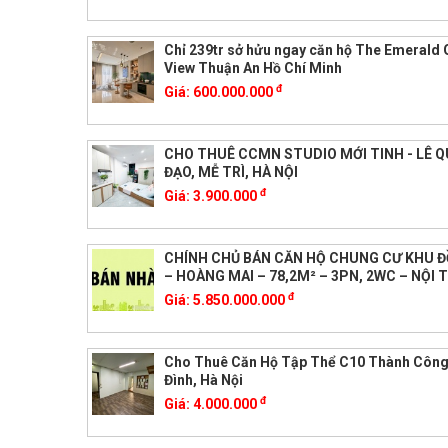
Chỉ 239tr sở hửu ngay căn hộ The Emerald
View Thuận An Hồ Chí Minh
đ
Giá:
600.000.000
CHO THUÊ CCMN STUDIO MỚI TINH - LÊ 
ĐẠO, MỄ TRÌ, HÀ NỘI
đ
Giá:
3.900.000
CHÍNH CHỦ BÁN CĂN HỘ CHUNG CƯ KHU 
– HOÀNG MAI – 78,2M² – 3PN, 2WC – NỘI 
đ
Giá:
5.850.000.000
Cho Thuê Căn Hộ Tập Thể C10 Thành Công
Đình, Hà Nội
đ
Giá:
4.000.000