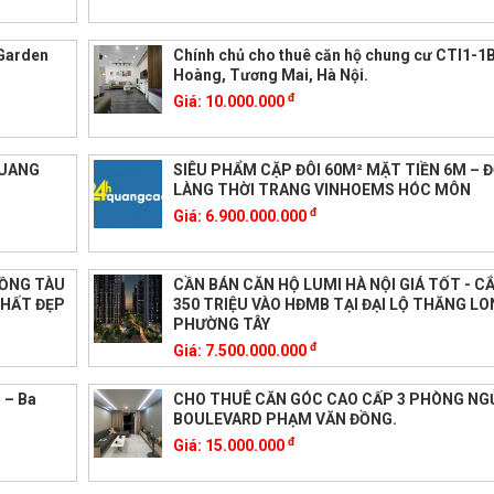
 Garden
Chính chủ cho thuê căn hộ chung cư CTI1-1B
Hoàng, Tương Mai, Hà Nội.
đ
Giá:
10.000.000
QUANG
SIÊU PHẨM CẶP ĐÔI 60M² MẶT TIỀN 6M – Đ
LÀNG THỜI TRANG VINHOEMS HÓC MÔN
đ
Giá:
6.900.000.000
ĐỒNG TÀU
CẦN BÁN CĂN HỘ LUMI HÀ NỘI GIÁ TỐT - C
THẤT ĐẸP
350 TRIỆU VÀO HĐMB TẠI ĐẠI LỘ THĂNG LO
PHƯỜNG TÂY
đ
Giá:
7.500.000.000
 – Ba
CHO THUÊ CĂN GÓC CAO CẤP 3 PHÒNG NGỦ
BOULEVARD PHẠM VĂN ĐỒNG.
đ
Giá:
15.000.000