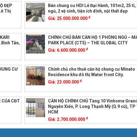
HỘ ĐẸP
Bán chung cư HDI Lê Đại Hành, 101m2, 25 tỉ,
Lê Thị
ngủ, 2 vệ sinh, tiện ích đỉnh, nội thất đẹp
đ
Giá:
25.000.000.000
KARI
CHÍNH CHỦ BÁN CĂN HỘ 1 PHÒNG NGỦ – M
.Bình Tân,
PARK PLACE (CT5) – THE GLOBAL CITY
đ
Giá:
6.600.000.000
CHUNG CƯ
Chính chủ cho thuê căn hộ chung cư Minato
Residence khu đô thị Water front City.
đ
Giá:
23.000.000
E CỦA CĐT
CĂN HỘ CHÍNH CHỦ Tầng 10 Vinhome Grand
Nguyễn Xiển, P. Long Thạnh Mỹ (Q.9 cũ), TP
HCM
đ
Giá:
2.700.000.000