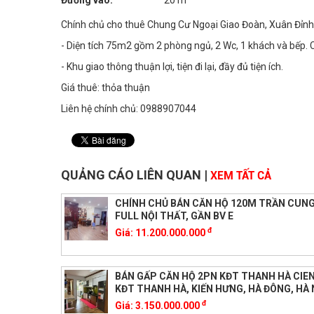
Đường vào:
20 m
Chính chủ cho thuê Chung Cư Ngoại Giao Đoàn, Xuân Đỉnh,
- Diện tích 75m2 gồm 2 phòng ngủ, 2 Wc, 1 khách và bếp.
- Khu giao thông thuận lợi, tiện đi lại, đầy đủ tiện ích.
Giá thuê: thỏa thuận
Liên hệ chính chủ: 0988907044
QUẢNG CÁO LIÊN QUAN
|
XEM TẤT CẢ
CHÍNH CHỦ BÁN CĂN HỘ 120M TRẦN CUNG
FULL NỘI THẤT, GẦN BV E
đ
Giá:
11.200.000.000
BÁN GẤP CĂN HỘ 2PN KĐT THANH HÀ CIEN
KĐT THANH HÀ, KIẾN HƯNG, HÀ ĐÔNG, HÀ 
đ
Giá:
3.150.000.000