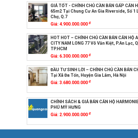
GIÁ TỐT - CHÍNH CHỦ CẦN BÁN GẤP CĂN 
65m2 Tại Chung Cư An Gia Riverside, Số 1 
Chợ, Q.7
đ
Giá:
4.900.000.000
HOT HOT – CHÍNH CHỦ CẦN BÁN CĂN HỘ A
CITY NAM LONG 77 Võ Văn Kiệt, P.An Lạc, Q
TP.HCM
đ
Giá:
6.300.000.000
ĐẦU TƯ SINH LỜI – CHÍNH CHỦ CẦN BÁN 
Tại Xã Đa Tốn, Huyện Gia Lâm, Hà Nội
đ
Giá:
3.680.000.000
CHÍNH SÁCH & GIÁ BÁN CĂN HỘ HARMONI
PHÚ MỸ HƯNG
đ
Giá:
2.900.000.000