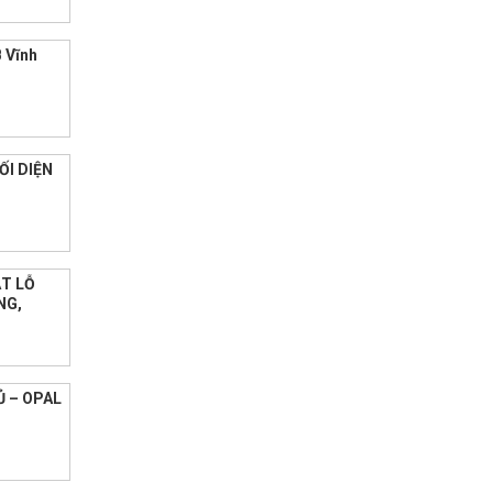
 Vĩnh
ỐI DIỆN
ẮT LỖ
NG,
 – OPAL