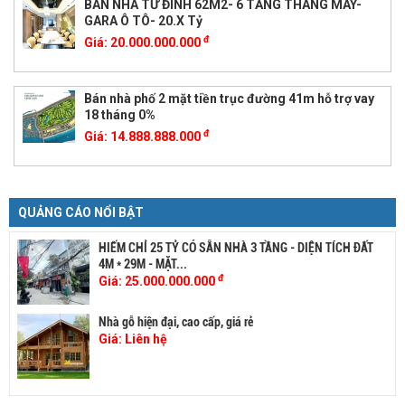
BÁN NHÀ TƯ ĐÌNH 62M2- 6 TẦNG THANG MÁY-
GARA Ô TÔ- 20.X Tỷ
đ
Giá:
20.000.000.000
Bán nhà phố 2 mặt tiền trục đường 41m hỗ trợ vay
18 tháng 0%
đ
Giá:
14.888.888.000
QUẢNG CÁO NỔI BẬT
HIẾM CHỈ 25 TỶ CÓ SẴN NHÀ 3 TẦNG - DIỆN TÍCH ĐẤT
4M * 29M - MẶT...
đ
Giá:
25.000.000.000
Nhà gỗ hiện đại, cao cấp, giá rẻ
Giá:
Liên hệ