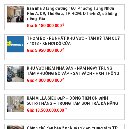
Bán nhà 3 tầng đường 160, Phường Tăng Nhơn
Phú A, Q9, Thủ Đức, TP HCM. DT 54m2, sổ hồng
riêng. Giá
đ
Giá:
5.180.000.000
THƠM BƠ - RẺ NHẤT KHU VỰC - TÂN KỲ TÂN QUÝ
- 4X13 - XE HƠI ĐỖ CỬA
đ
Giá:
5.950.000.000
KHU VỰC HIẾM NHÀ BÁN - NẰM NGAY TRUNG
TÂM PHƯỜNG GÒ VẤP - SÁT VÁCH - HXH THÔNG
đ
Giá:
4.000.000.000
BÁN VILLA SIÊU ĐẸP – DÒNG TIỀN ỔN ĐỊNH
50TR/THÁNG – TRUNG TÂM SƠN TRÀ, ĐÀ NẴNG
đ
Giá:
13.500.000.000
Chính chủ cần bán 2 nhà, vị trí đẹp, trung tâm TP