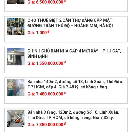
đ
Giá:
6.500.000.000
CHO THUÊ BIỆT 2 CĂN THỰ ĐẲNG CẤP MẶT
ĐƯỜNG TRẦN THỦ ĐỘ – HOÀNG MAI, HÀ NỘI
đ
Giá:
1.000
CHÍNH CHỦ BÁN NHÀ CẤP 4 MỚI XÂY – PHÙ CÁT,
BÌNH ĐỊNH
đ
Giá:
1.550.000.000
Bán nhà 140m2, đường số 13, Linh Xuân, Thủ Đức.
TP HCM, cấp 4. Giá 7.48 tỷ, sổ hồng riêng.
đ
Giá:
7.480.000.000
Bán nhà 3 tầng, 120m2, đường Số 10, Linh Xuân,
Thủ Đức, TP HCM, sổ hồng riêng. Giá 7,38 tỷ.
đ
Giá:
7.380.000.000