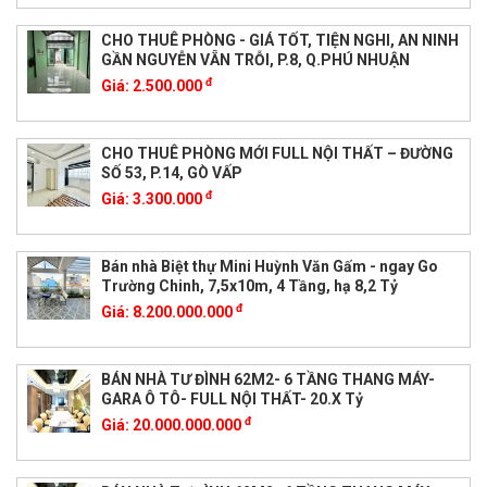
CHO THUÊ PHÒNG - GIÁ TỐT, TIỆN NGHI, AN NINH
GẦN NGUYỄN VẴN TRỖI, P.8, Q.PHÚ NHUẬN
đ
Giá:
2.500.000
CHO THUÊ PHÒNG MỚI FULL NỘI THẤT – ĐƯỜNG
SỐ 53, P.14, GÒ VẤP
đ
Giá:
3.300.000
Bán nhà Biệt thự Mini Huỳnh Văn Gấm - ngay Go
Trường Chinh, 7,5x10m, 4 Tầng, hạ 8,2 Tỷ
đ
Giá:
8.200.000.000
BÁN NHÀ TƯ ĐÌNH 62M2- 6 TẦNG THANG MÁY-
GARA Ô TÔ- FULL NỘI THẤT- 20.X Tỷ
đ
Giá:
20.000.000.000