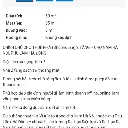
Diện tích:
50 m²
Mặt tiền:
65 m
Đường vào:
6 m
Hướng nhà:
Không xác định
CHÍNH CHỦ CHO THUÊ NHÀ (Shophouse) 2 TẦNG – CHỢ NAM HÀ
NỘI, PHÚ LÃM, HÀ ĐÔNG
Diện tích sử dụng: 50m²
Nhà 2 tầng sạch sẽ, thoáng mát
Đường nội bộ trước nhà rộng 9m, ô tô gia đình được phép đỗ cửa
thoải mái
Phù hợp để ở gia đình, người đi làm, kinh doanh offline, online, làm
văn phòng, kho chứa hàng…
Nằm ở khu đông đúc sầm uất an ninh tốt.
Giao thông thuận lợi Vị trí đẹp trong chợ Nam Hà Nội, thuộc khu Phú
Lãm, Hà Đông – chỉ cách các trường Đại học Điện lực và Đại học Đại
Nam khoảng 1km, nên rất tiện đi lại và sinh hoạt, buôn bán