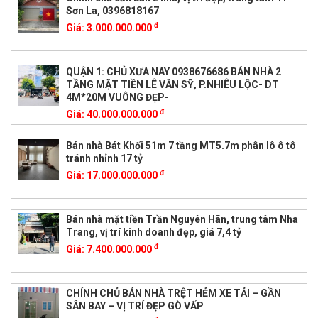
Sơn La, 0396818167
đ
Giá:
3.000.000.000
QUẬN 1: CHỦ XƯA NAY 0938676686 BÁN NHÀ 2
TẦNG MẶT TIỀN LÊ VĂN SỸ, P.NHIÊU LỘC- DT
4M*20M VUÔNG ĐẸP-
đ
Giá:
40.000.000.000
Bán nhà Bát Khối 51m 7 tầng MT5.7m phân lô ô tô
tránh nhỉnh 17 tỷ
đ
Giá:
17.000.000.000
Bán nhà mặt tiền Trần Nguyên Hãn, trung tâm Nha
Trang, vị trí kinh doanh đẹp, giá 7,4 tỷ
đ
Giá:
7.400.000.000
CHÍNH CHỦ BÁN NHÀ TRỆT HẺM XE TẢI – GẦN
SÂN BAY – VỊ TRÍ ĐẸP GÒ VẤP