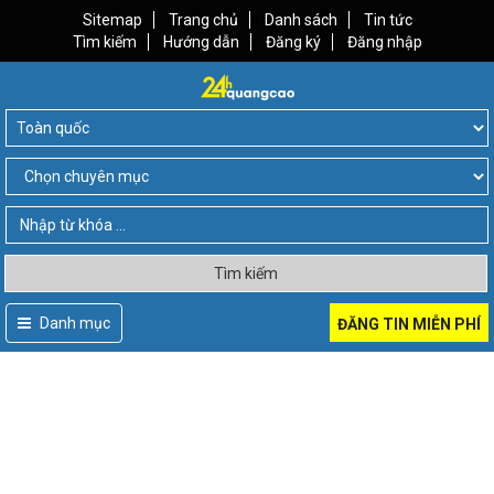
Sitemap
Trang chủ
Danh sách
Tin tức
Tìm kiếm
Hướng dẫn
Đăng ký
Đăng nhập
Tìm kiếm
Danh mục
ĐĂNG TIN MIỄN PHÍ