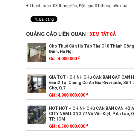
+ Thanh toán: 03 tháng/lần, Đặt cọc: 01 tháng tiền nhà
QUẢNG CÁO LIÊN QUAN
|
XEM TẤT CẢ
Cho Thuê Căn Hộ Tập Thể C10 Thành Công
Đình, Hà Nội
đ
Giá:
4.000.000
GIÁ TỐT - CHÍNH CHỦ CẦN BÁN GẤP CĂN 
65m2 Tại Chung Cư An Gia Riverside, Số 1 
Chợ, Q.7
đ
Giá:
4.900.000.000
HOT HOT – CHÍNH CHỦ CẦN BÁN CĂN HỘ A
CITY NAM LONG 77 Võ Văn Kiệt, P.An Lạc, Q
TP.HCM
đ
Giá:
6.300.000.000