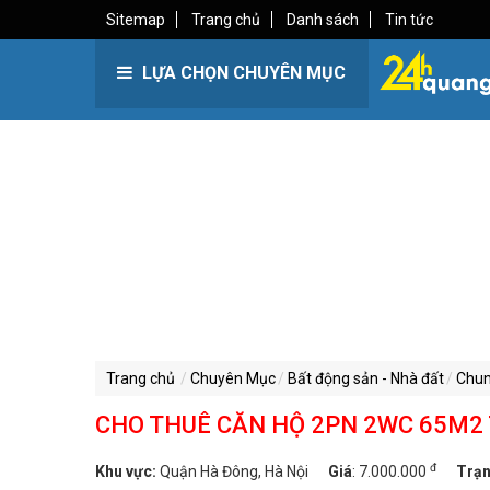
Sitemap
Trang chủ
Danh sách
Tin tức
LỰA CHỌN CHUYÊN MỤC
Trang chủ
Chuyên Mục
Bất động sản - Nhà đất
Chun
CHO THUÊ CĂN HỘ 2PN 2WC 65M2 T
đ
Khu vực:
Quận Hà Đông, Hà Nội
Giá
:
7.000.000
Trạn