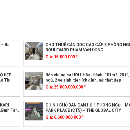
 – Ba
CHO THUÊ CĂN GÓC CAO CẤP 3 PHÒNG NGỦ
BOULEVARD PHẠM VĂN ĐỒNG.
đ
Giá:
15.000.000
HỘ ĐẸP
Bán chung cư HDI Lê Đại Hành, 101m2, 25 tỉ,
Lê Thị
ngủ, 2 vệ sinh, tiện ích đỉnh, nội thất đẹp
đ
Giá:
25.000.000.000
KARI
CHÍNH CHỦ BÁN CĂN HỘ 1 PHÒNG NGỦ – M
.Bình Tân,
PARK PLACE (CT5) – THE GLOBAL CITY
đ
Giá:
6.600.000.000