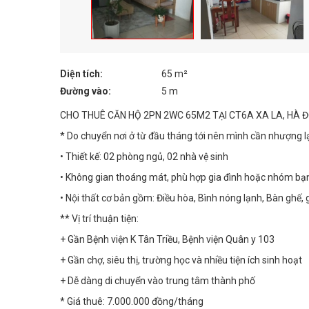
Diện tích:
65 m²
Đường vào:
5 m
CHO THUÊ CĂN HỘ 2PN 2WC 65M2 TẠI CT6A XA LA, HÀ Đ
* Do chuyển nơi ở từ đầu tháng tới nên mình cần nhượng l
• Thiết kế: 02 phòng ngủ, 02 nhà vệ sinh
• Không gian thoáng mát, phù hợp gia đình hoặc nhóm bạn
• Nội thất cơ bản gồm: Điều hòa, Bình nóng lạnh, Bàn ghế, gi
** Vị trí thuận tiện:
+ Gần Bệnh viện K Tân Triều, Bệnh viện Quân y 103
+ Gần chợ, siêu thị, trường học và nhiều tiện ích sinh hoạt
+ Dễ dàng di chuyển vào trung tâm thành phố
* Giá thuê: 7.000.000 đồng/tháng