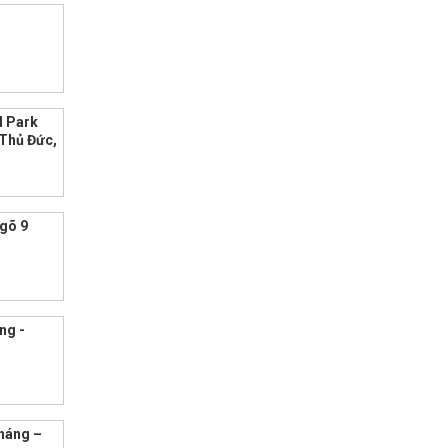
 Park
 Thủ Đức,
ngõ 9
ng -
háng –