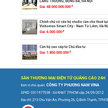
LÁNG THƯỢNG, ĐỐNG ĐA, HÀ NỘI
đ
Giá:
48.000.000.000
Chính chủ có căn hộ studio cần cho thuê tạ
Vinhomes Smart City - Nam Từ Liêm, Hà Nộ
đ
Giá:
6.000.000
Căn hộ cao cấp từ Chủ đầu tư
đ
Giá:
1.800.000.000
SÀN THƯƠNG MẠI ĐIỆN TỬ QUẢNG CÁO 24H
CÔNG TY PHƯƠNG NAM VINA
Đơn vị chủ quản:
GPKD: 0311977038 - Sở KHĐT TPHCM cấp 24/09/2012
Địa chỉ: 213 Chu Văn An, Phường 26, Q.Bình Thạnh, TPH