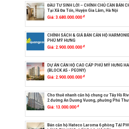
ĐẦU TƯ SINH LỜI – CHÍNH CHỦ CẦN BÁN 
Tại Xã Đa Tốn, Huyện Gia Lâm, Hà Nội
đ
Giá:
3.680.000.000
CHÍNH SÁCH & GIÁ BÁN CĂN HỘ HARMONI
PHÚ MỸ HƯNG
đ
Giá:
2.900.000.000
DỰ ÁN CĂN HỘ CAO CẤP PHÚ MỸ HƯNG H
(BLOCK A5 - PEONY)
đ
Giá:
2.900.000.000
Cho thuê nhanh căn hộ chung cư Tây Hồ Riv
2 đường An Dương Vương, phường Phú Thư
đ
Giá:
13.000.000
Bán căn hộ Hateco Laroma 6 phòng TẠI 