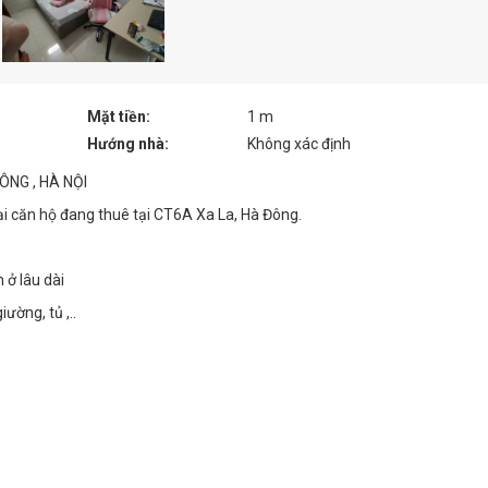
Mặt tiền:
1 m
Hướng nhà:
Không xác định
ÔNG , HÀ NỘI
ại căn hộ đang thuê tại CT6A Xa La, Hà Đông.
 ở lâu dài
ường, tủ ,..