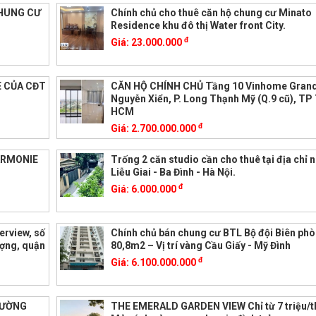
CHUNG CƯ
Chính chủ cho thuê căn hộ chung cư Minato
Residence khu đô thị Water front City.
đ
Giá:
23.000.000
E CỦA CĐT
CĂN HỘ CHÍNH CHỦ Tầng 10 Vinhome Grand
Nguyễn Xiển, P. Long Thạnh Mỹ (Q.9 cũ), TP
HCM
đ
Giá:
2.700.000.000
ARMONIE
Trống 2 căn studio cần cho thuê tại địa chỉ 
Liễu Giai - Ba Đình - Hà Nội.
đ
Giá:
6.000.000
erview, số
Chính chủ bán chung cư BTL Bộ đội Biên phò
ợng, quận
80,8m2 – Vị trí vàng Cầu Giấy - Mỹ Đình
đ
Giá:
6.100.000.000
PHƯỜNG
THE EMERALD GARDEN VIEW Chỉ từ 7 triệu/t