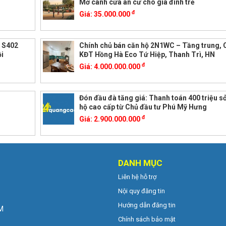
Mở cánh cửa an cư cho gia đình trẻ
đ
Giá:
35.000.000
i S402
Chính chủ bán căn hộ 2N1WC – Tầng trung,
i
KĐT Hồng Hà Eco Tứ Hiệp, Thanh Trì, HN
đ
Giá:
4.000.000.000
Đón đầu đà tăng giá: Thanh toán 400 triệu s
hộ cao cấp từ Chủ đầu tư Phú Mỹ Hưng
đ
Giá:
2.900.000.000
DANH MỤC
Liên hệ hỗ trợ
Nội quy đăng tin
Hướng dẫn đăng tin
CM
Chính sách bảo mật