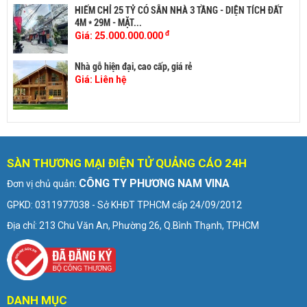
HIẾM CHỈ 25 TỶ CÓ SẴN NHÀ 3 TẦNG - DIỆN TÍCH ĐẤT
4M * 29M - MẶT...
đ
Giá:
25.000.000.000
Nhà gỗ hiện đại, cao cấp, giá rẻ
Giá:
Liên hệ
SÀN THƯƠNG MẠI ĐIỆN TỬ QUẢNG CÁO 24H
CÔNG TY PHƯƠNG NAM VINA
Đơn vị chủ quản:
GPKD: 0311977038 - Sở KHĐT TPHCM cấp 24/09/2012
Địa chỉ: 213 Chu Văn An, Phường 26, Q.Bình Thạnh, TPHCM
DANH MỤC