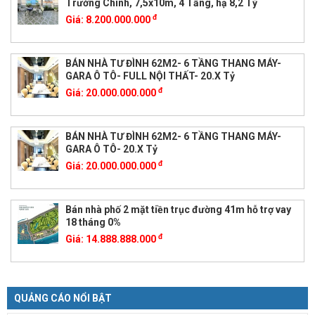
Trường Chinh, 7,5x10m, 4 Tầng, hạ 8,2 Tỷ
đ
Giá:
8.200.000.000
BÁN NHÀ TƯ ĐÌNH 62M2- 6 TẦNG THANG MÁY-
GARA Ô TÔ- FULL NỘI THẤT- 20.X Tỷ
đ
Giá:
20.000.000.000
BÁN NHÀ TƯ ĐÌNH 62M2- 6 TẦNG THANG MÁY-
GARA Ô TÔ- 20.X Tỷ
đ
Giá:
20.000.000.000
Bán nhà phố 2 mặt tiền trục đường 41m hỗ trợ vay
18 tháng 0%
đ
Giá:
14.888.888.000
QUẢNG CÁO NỔI BẬT