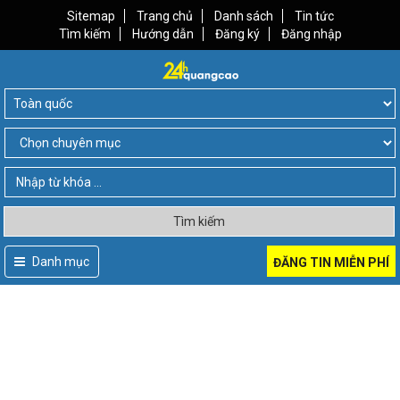
Sitemap
Trang chủ
Danh sách
Tin tức
Tìm kiếm
Hướng dẫn
Đăng ký
Đăng nhập
Tìm kiếm
Danh mục
ĐĂNG TIN MIỄN PHÍ