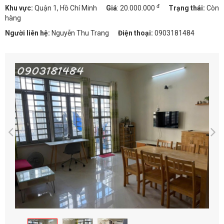
đ
Khu vực:
Quận 1, Hồ Chí Minh
Giá
:
20.000.000
Trạng thái:
Còn
hàng
Người liên hệ:
Nguyễn Thu Trang
Điện thoại:
0903181484