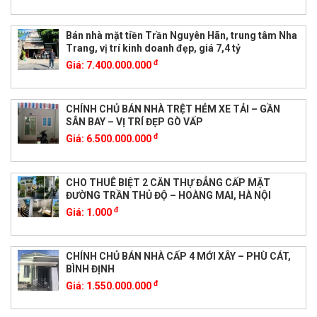
Bán nhà mặt tiền Trần Nguyên Hãn, trung tâm Nha
Trang, vị trí kinh doanh đẹp, giá 7,4 tỷ
đ
Giá:
7.400.000.000
CHÍNH CHỦ BÁN NHÀ TRỆT HẺM XE TẢI – GẦN
SÂN BAY – VỊ TRÍ ĐẸP GÒ VẤP
đ
Giá:
6.500.000.000
CHO THUÊ BIỆT 2 CĂN THỰ ĐẲNG CẤP MẶT
ĐƯỜNG TRẦN THỦ ĐỘ – HOÀNG MAI, HÀ NỘI
đ
Giá:
1.000
CHÍNH CHỦ BÁN NHÀ CẤP 4 MỚI XÂY – PHÙ CÁT,
BÌNH ĐỊNH
đ
Giá:
1.550.000.000