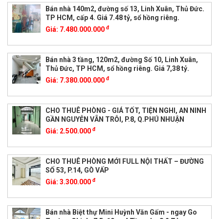
Bán nhà 140m2, đường số 13, Linh Xuân, Thủ Đức.
TP HCM, cấp 4. Giá 7.48 tỷ, sổ hồng riêng.
đ
Giá:
7.480.000.000
Bán nhà 3 tầng, 120m2, đường Số 10, Linh Xuân,
Thủ Đức, TP HCM, sổ hồng riêng. Giá 7,38 tỷ.
đ
Giá:
7.380.000.000
CHO THUÊ PHÒNG - GIÁ TỐT, TIỆN NGHI, AN NINH
GẦN NGUYỄN VẴN TRỖI, P.8, Q.PHÚ NHUẬN
đ
Giá:
2.500.000
CHO THUÊ PHÒNG MỚI FULL NỘI THẤT – ĐƯỜNG
SỐ 53, P.14, GÒ VẤP
đ
Giá:
3.300.000
Bán nhà Biệt thự Mini Huỳnh Văn Gấm - ngay Go