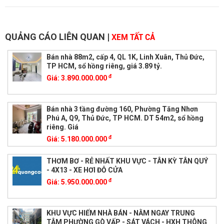
QUẢNG CÁO LIÊN QUAN
|
XEM TẤT CẢ
Bán nhà 88m2, cấp 4, QL 1K, Linh Xuân, Thủ Đức,
TP HCM, sổ hồng riêng, giá 3.89 tỷ.
đ
Giá:
3.890.000.000
Bán nhà 3 tầng đường 160, Phường Tăng Nhơn
Phú A, Q9, Thủ Đức, TP HCM. DT 54m2, sổ hồng
riêng. Giá
đ
Giá:
5.180.000.000
THƠM BƠ - RẺ NHẤT KHU VỰC - TÂN KỲ TÂN QUÝ
- 4X13 - XE HƠI ĐỖ CỬA
đ
Giá:
5.950.000.000
KHU VỰC HIẾM NHÀ BÁN - NẰM NGAY TRUNG
TÂM PHƯỜNG GÒ VẤP - SÁT VÁCH - HXH THÔNG