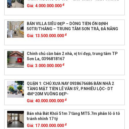
đ
Giá:
4.000.000.000
BÁN VILLA SIÊU ĐẸP – DÒNG TIỀN ỔN ĐỊNH
50TR/THÁNG – TRUNG TÂM SƠN TRÀ, ĐÀ NẴNG
đ
Giá:
13.500.000.000
Chính chủ cần bán 2 nhà, vị trí đẹp, trung tâm TP
Sơn La, 0396818167
đ
Giá:
3.000.000.000
QUẬN 1: CHỦ XƯA NAY 0938676686 BÁN NHÀ 2
TẦNG MẶT TIỀN LÊ VĂN SỸ, P.NHIÊU LỘC- DT
4M*20M VUÔNG ĐẸP-
đ
Giá:
40.000.000.000
Bán nhà Bát Khối 51m 7 tầng MT5.7m phân lô ô tô
tránh nhỉnh 17 tỷ
đ
Giá:
17.000.000.000