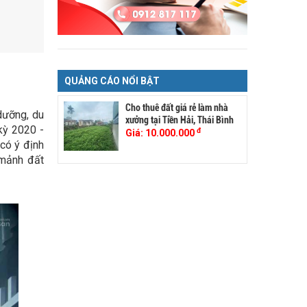
QUẢNG CÁO NỔI BẬT
Cho thuê đất giá rẻ làm nhà
 dưỡng, du
xưởng tại Tiền Hải, Thái Bình
 kỳ 2020 -
đ
Giá:
10.000.000
có ý định
 mảnh đất