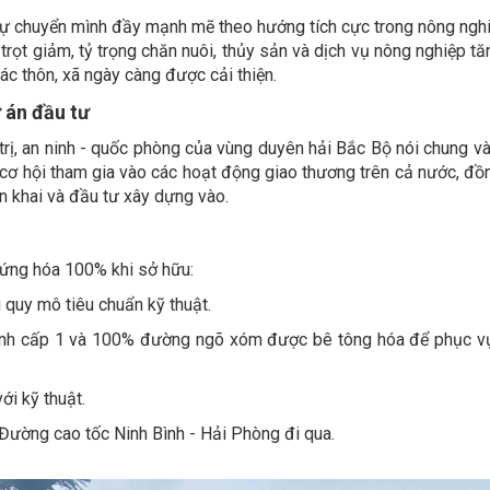
sự chuyển mình đầy mạnh mẽ theo hướng tích cực trong nông nghi
rọt giảm, tỷ trọng chăn nuôi, thủy sản và dịch vụ nông nghiệp tăng
ác thôn, xã ngày càng được cải thiện.
ự án đầu tư
h trị, an ninh - quốc phòng của vùng duyên hải Bắc Bộ nói chung và
u cơ hội tham gia vào các hoạt động giao thương trên cả nước, đồ
iển khai và đầu tư xây dựng vào.
cứng hóa 100% khi sở hữu:
quy mô tiêu chuẩn kỹ thuật.
ánh cấp 1 và 100% đường ngõ xóm được bê tông hóa để phục v
i kỹ thuật.
Đường cao tốc Ninh Bình - Hải Phòng đi qua.