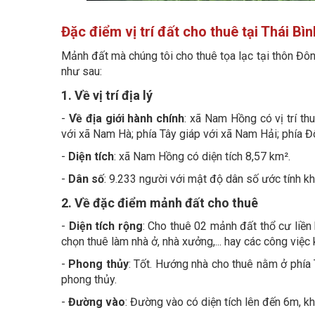
Đặc điểm vị trí đất cho thuê tại Thái Bìn
Mảnh đất mà chúng tôi cho thuê tọa lạc tại thôn Đô
như sau:
1. Về vị trí địa lý
-
Về địa giới hành chính
: xã Nam Hồng có vị trí t
với xã Nam Hà; phía Tây giáp với xã Nam Hải; phía 
-
Diện tích
: xã Nam Hồng có diện tích 8,57 km².
-
Dân số
: 9.233 người với mật độ dân số ước tính 
2. Về đặc điểm mảnh đất cho thuê
-
Diện tích rộng
: Cho thuê 02 mảnh đất thổ cư liền 
chọn thuê làm nhà ở, nhà xưởng,... hay các công việc
-
Phong thủy
: Tốt. Hướng nhà cho thuê nằm ở phía 
phong thủy.
-
Đường vào
: Đường vào có diện tích lên đến 6m, khô