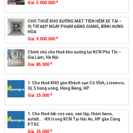
đ
Giá:
5.000.000
CHO THUÊ KHO XƯỞNG MẶT TIỀN HẺM XE TẢI –
VỊ TRÍ ĐẸP NGAY PHẠM ĐĂNG GIẢNG, BÌNH HƯNG
HÒA
đ
Giá:
9.000.000
Chính chủ cho thuê kho xưởng tại KCN Phú Thị –
Gia Lâm, Hà Nội
đ
Giá:
85.000
1. Cho thuê KHO gần Khách sạn Cô VĨnh, Lisemco,
QL 5 hùng ương, Hồng Bàng, HP
đ
Giá:
25.000
1. Cho thuê bãi cos cao, san lấp, thảm base,
asfalt... -KV trong KCN Tại Hải An, HP gần Cảng
PTSC
đ
Giá:
25.000