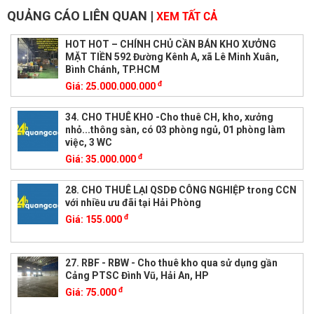
QUẢNG CÁO LIÊN QUAN
|
XEM TẤT CẢ
HOT HOT – CHÍNH CHỦ CẦN BÁN KHO XƯỞNG
MẶT TIỀN 592 Đường Kênh A, xã Lê Minh Xuân,
Bình Chánh, TP.HCM
đ
Giá:
25.000.000.000
34. CHO THUÊ KHO -Cho thuê CH, kho, xưởng
nhỏ...thông sàn, có 03 phòng ngủ, 01 phòng làm
việc, 3 WC
đ
Giá:
35.000.000
28. CHO THUÊ LẠI QSDĐ CÔNG NGHIỆP trong CCN
với nhiều ưu đãi tại Hải Phòng
đ
Giá:
155.000
27. RBF - RBW - Cho thuê kho qua sử dụng gần
Cảng PTSC Đình Vũ, Hải An, HP
đ
Giá:
75.000