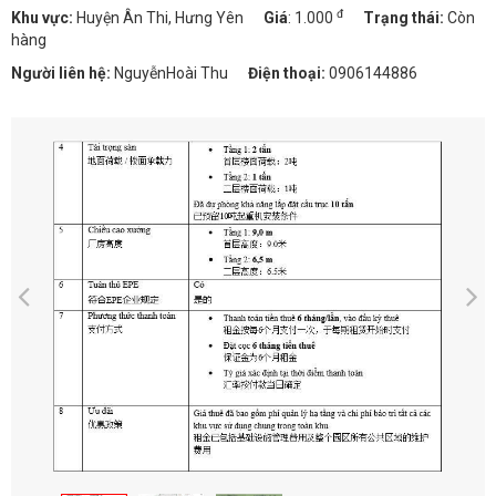
đ
Khu vực:
Huyện Ân Thi, Hưng Yên
Giá
:
1.000
Trạng thái:
Còn
hàng
Người liên hệ:
NguyễnHoài Thu
Điện thoại:
0906144886