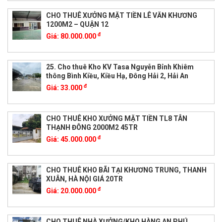
CHO THUÊ XƯỞNG MẶT TIỀN LÊ VĂN KHƯƠNG
1200M2 – QUẬN 12
đ
Giá:
80.000.000
25. Cho thuê Kho KV Tasa Nguyễn Bỉnh Khiêm
thông Bình Kiều, Kiều Hạ, Đông Hải 2, Hải An
đ
Giá:
33.000
CHO THUÊ KHO XƯỞNG MẶT TIỀN TL8 TÂN
THẠNH ĐÔNG 2000M2 45TR
đ
Giá:
45.000.000
CHO THUÊ KHO BÃI TẠI KHƯƠNG TRUNG, THANH
XUÂN, HÀ NỘI GIÁ 20TR
đ
Giá:
20.000.000
CHO THUÊ NHÀ XƯỞNG/KHO HÀNG AN PHÚ