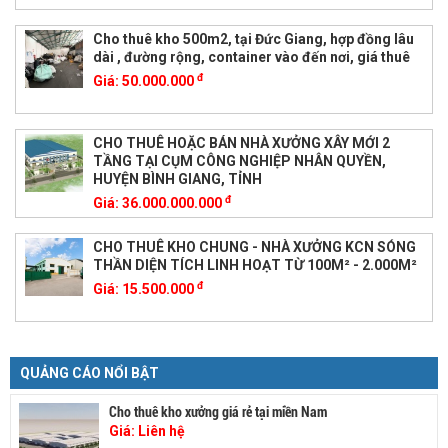
Cho thuê kho 500m2, tại Đức Giang, hợp đồng lâu
dài , đường rộng, container vào đến nơi, giá thuê
đ
Giá:
50.000.000
CHO THUÊ HOẶC BÁN NHÀ XƯỞNG XÂY MỚI 2
TẦNG TẠI CỤM CÔNG NGHIỆP NHÂN QUYỀN,
HUYỆN BÌNH GIANG, TỈNH
đ
Giá:
36.000.000.000
CHO THUÊ KHO CHUNG - NHÀ XƯỞNG KCN SÓNG
THẦN DIỆN TÍCH LINH HOẠT TỪ 100M² - 2.000M²
đ
Giá:
15.500.000
QUẢNG CÁO NỔI BẬT
Cho thuê kho xưởng giá rẻ tại miền Nam
Giá:
Liên hệ