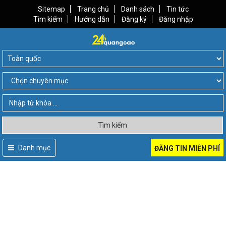
Sitemap
Trang chủ
Danh sách
Tin tức
Tìm kiếm
Hướng dẫn
Đăng ký
Đăng nhập
Tìm kiếm
Danh mục
ĐĂNG TIN MIỄN PHÍ