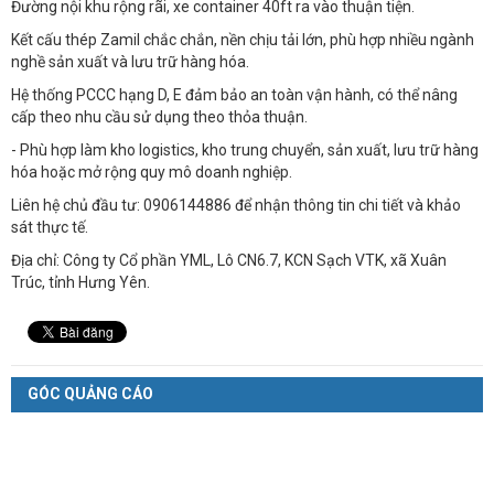
Đường nội khu rộng rãi, xe container 40ft ra vào thuận tiện.
Kết cấu thép Zamil chắc chắn, nền chịu tải lớn, phù hợp nhiều ngành
nghề sản xuất và lưu trữ hàng hóa.
Hệ thống PCCC hạng D, E đảm bảo an toàn vận hành, có thể nâng
cấp theo nhu cầu sử dụng theo thỏa thuận.
- Phù hợp làm kho logistics, kho trung chuyển, sản xuất, lưu trữ hàng
hóa hoặc mở rộng quy mô doanh nghiệp.
Liên hệ chủ đầu tư: 0906144886 để nhận thông tin chi tiết và khảo
sát thực tế.
Địa chỉ: Công ty Cổ phần YML, Lô CN6.7, KCN Sạch VTK, xã Xuân
Trúc, tỉnh Hưng Yên.
GÓC QUẢNG CÁO