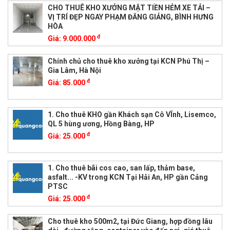
CHO THUÊ KHO XƯỞNG MẶT TIỀN HẺM XE TẢI –
VỊ TRÍ ĐẸP NGAY PHẠM ĐĂNG GIẢNG, BÌNH HƯNG
HÒA
đ
Giá:
9.000.000
Chính chủ cho thuê kho xưởng tại KCN Phú Thị –
Gia Lâm, Hà Nội
đ
Giá:
85.000
1. Cho thuê KHO gần Khách sạn Cô VĨnh, Lisemco,
QL 5 hùng ương, Hồng Bàng, HP
đ
Giá:
25.000
1. Cho thuê bãi cos cao, san lấp, thảm base,
asfalt... -KV trong KCN Tại Hải An, HP gần Cảng
PTSC
đ
Giá:
25.000
Cho thuê kho 500m2, tại Đức Giang, hợp đồng lâu