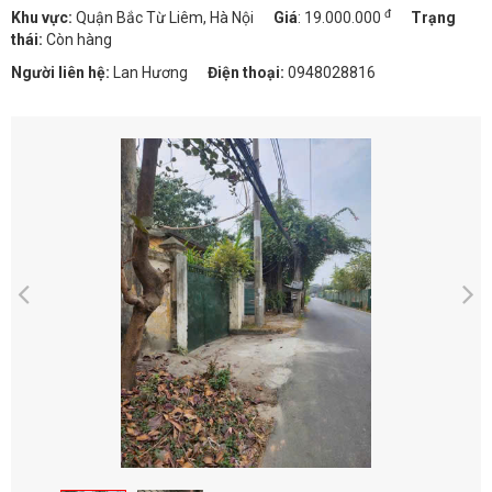
đ
Khu vực:
Quận Bắc Từ Liêm, Hà Nội
Giá
:
19.000.000
Trạng
thái:
Còn hàng
Người liên hệ:
Lan Hương
Điện thoại:
0948028816