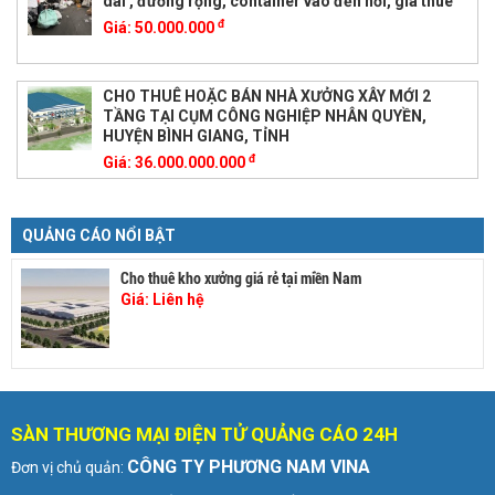
dài , đường rộng, container vào đến nơi, giá thuê
đ
Giá:
50.000.000
CHO THUÊ HOẶC BÁN NHÀ XƯỞNG XÂY MỚI 2
TẦNG TẠI CỤM CÔNG NGHIỆP NHÂN QUYỀN,
HUYỆN BÌNH GIANG, TỈNH
đ
Giá:
36.000.000.000
QUẢNG CÁO NỔI BẬT
Cho thuê kho xưởng giá rẻ tại miền Nam
Giá:
Liên hệ
SÀN THƯƠNG MẠI ĐIỆN TỬ QUẢNG CÁO 24H
CÔNG TY PHƯƠNG NAM VINA
Đơn vị chủ quản: