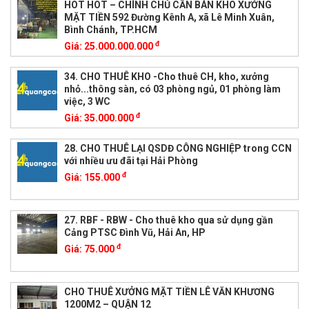
HOT HOT – CHÍNH CHỦ CẦN BÁN KHO XƯỞNG
MẶT TIỀN 592 Đường Kênh A, xã Lê Minh Xuân,
Bình Chánh, TP.HCM
đ
Giá:
25.000.000.000
34. CHO THUÊ KHO -Cho thuê CH, kho, xưởng
nhỏ...thông sàn, có 03 phòng ngủ, 01 phòng làm
việc, 3 WC
đ
Giá:
35.000.000
28. CHO THUÊ LẠI QSDĐ CÔNG NGHIỆP trong CCN
với nhiều ưu đãi tại Hải Phòng
đ
Giá:
155.000
27. RBF - RBW - Cho thuê kho qua sử dụng gần
Cảng PTSC Đình Vũ, Hải An, HP
đ
Giá:
75.000
CHO THUÊ XƯỞNG MẶT TIỀN LÊ VĂN KHƯƠNG
1200M2 – QUẬN 12