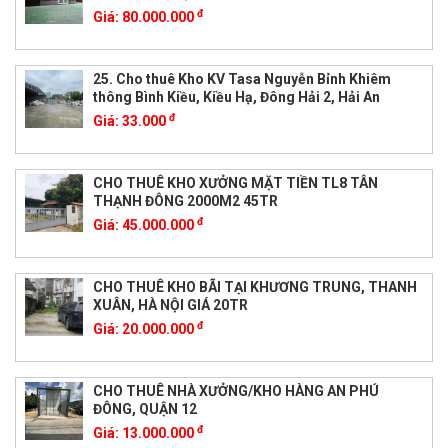
đ
Giá:
80.000.000
25. Cho thuê Kho KV Tasa Nguyễn Bỉnh Khiêm
thông Bình Kiều, Kiều Hạ, Đông Hải 2, Hải An
đ
Giá:
33.000
CHO THUÊ KHO XƯỞNG MẶT TIỀN TL8 TÂN
THẠNH ĐÔNG 2000M2 45TR
đ
Giá:
45.000.000
CHO THUÊ KHO BÃI TẠI KHƯƠNG TRUNG, THANH
XUÂN, HÀ NỘI GIÁ 20TR
đ
Giá:
20.000.000
CHO THUÊ NHÀ XƯỞNG/KHO HÀNG AN PHÚ
ĐÔNG, QUẬN 12
đ
Giá:
13.000.000