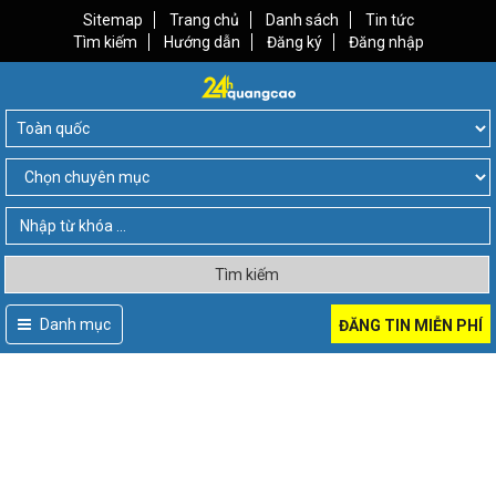
Sitemap
Trang chủ
Danh sách
Tin tức
Tìm kiếm
Hướng dẫn
Đăng ký
Đăng nhập
Tìm kiếm
Danh mục
ĐĂNG TIN MIỄN PHÍ