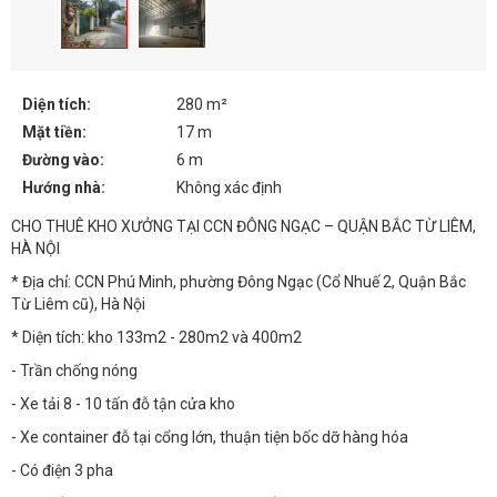
Diện tích:
280 m²
Mặt tiền:
17 m
Đường vào:
6 m
Hướng nhà:
Không xác định
CHO THUÊ KHO XƯỞNG TẠI CCN ĐÔNG NGẠC – QUẬN BẮC TỪ LIÊM,
HÀ NỘI
* Địa chỉ: CCN Phú Minh, phường Đông Ngạc (Cổ Nhuế 2, Quận Bắc
Từ Liêm cũ), Hà Nội
* Diện tích: kho 133m2 - 280m2 và 400m2
- Trần chống nóng
- Xe tải 8 - 10 tấn đỗ tận cửa kho
- Xe container đỗ tại cổng lớn, thuận tiện bốc dỡ hàng hóa
- Có điện 3 pha