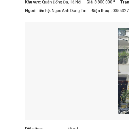
đ
Khu vực:
Quận Đống Đa, Hà Nội
Giá
:
8.800.000
Trạn
Người liên hệ:
Ngoc Anh Dang Tin
Điện thoại:
0355327
Diện tích:
55 m²