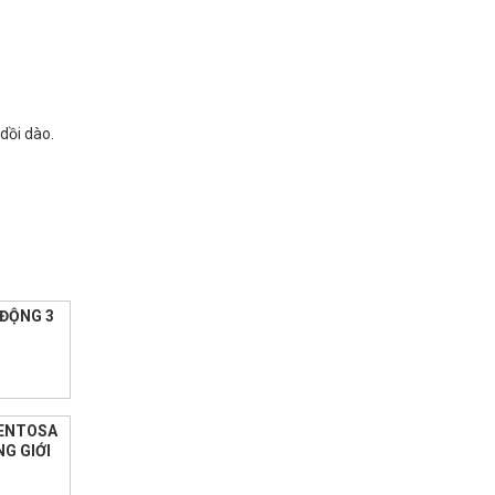
dồi dào.
 ĐỘNG 3
SENTOSA
G GIỚI