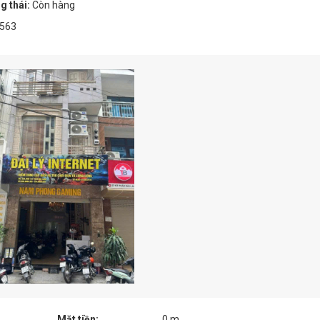
g thái:
Còn hàng
563
Mặt tiền:
0 m