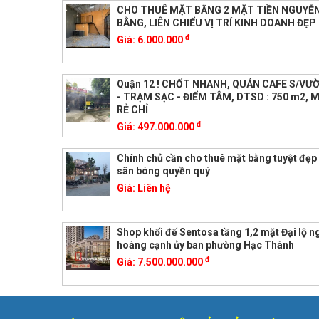
CHO THUÊ MẶT BẰNG 2 MẶT TIỀN NGUYỄ
BẰNG, LIÊN CHIỂU VỊ TRÍ KINH DOANH ĐẸP
đ
Giá:
6.000.000
Quận 12 ! CHỐT NHANH, QUÁN CAFE S/VƯ
- TRẠM SẠC - ĐIỂM TÂM, DTSD : 750 m2, 
RẺ CHỈ
đ
Giá:
497.000.000
Chính chủ cần cho thuê mặt bằng tuyệt đẹp
sân bóng quyền quý
Giá:
Liên hệ
Shop khối đế Sentosa tầng 1,2 mặt Đại lộ 
hoàng cạnh ủy ban phường Hạc Thành
đ
Giá:
7.500.000.000