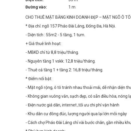
Đường vào:
1 m
CHO THUÊ MẶT BẰNG KINH DOANH ĐẸP – MẶT NGÕ Ô TÔ
* Địa chỉ: ngõ 157 Pháo Đài Láng, Đống Đa, Hà Nội.
- Diện tích : 55m2 - 5 tầng, 1 tum.
+ Giá thuê linh hoạt:
- MBKD chỉ từ 8,8 triệu/tháng.
- Nguyên tầng 1 vskk: 12,8 triệu/tháng.
- Thuê cả tầng 1 + tầng 2: 16,8 triệu/tháng.
* Điểm nổi bật:
- Mặt ngõ rộng, ô tô tránh nhau thoải mái, dễ nhận diện th
- Không gian vuông vắn, sạch đẹp, có sẵn điều hòa, nóng lạ
- Điện nước giá dân, internet ,tối ưu chi phí vận hành
- Khu dân cư đông đúc, lượng người qua lại lớn mỗi ngày
- Cách chợ Pháo Đài Láng chỉ vài bước chân, gần nhiều kh