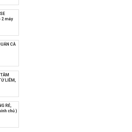
USE
 2 máy
QUÁN CÀ
G TÂM
Ừ LIÊM,
NG RẺ,
ính chủ )