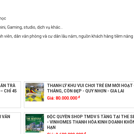
 học
 mini, Gaming, studio, dịch vụ khác…
 sinh viên, dân văn phòng và cư dân lâu năm, nguồn khách hàng tiềm năng 
UÁN TRÀ
THANH LÝ KHU VUI CHƠI TRẺ EM MỚI HOẠT
– CHỈ 45
THÁNG, CÒN ĐẸP - QUY NHƠN - GIA LAI
đ
Giá:
80.000.000
I VĂN
ĐỘC QUYỀN SHOP TMDV 5 TẦNG TẠI THE 
- VINHOMES THANH HÓA KINH DOANH KHÔN
HẠN
đ