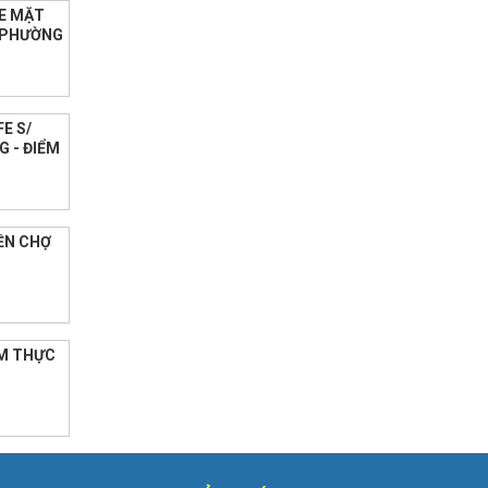
E MẶT
I PHƯỜNG
E S/
G - ĐIỂM
ỀN CHỢ
ẨM THỰC