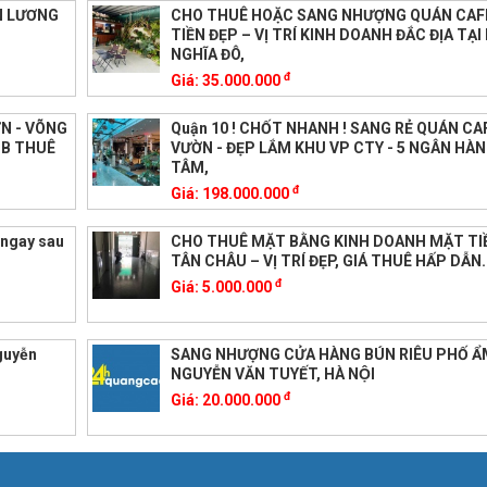
N LƯƠNG
CHO THUÊ HOẶC SANG NHƯỢNG QUÁN CAF
TIỀN ĐẸP – VỊ TRÍ KINH DOANH ĐẮC ĐỊA TẠ
NGHĨA ĐÔ,
đ
Giá:
35.000.000
ỜN - VÕNG
Quận 10 ! CHỐT NHANH ! SANG RẺ QUÁN CAF
MB THUÊ
VƯỜN - ĐẸP LẮM KHU VP CTY - 5 NGÂN HÀN
TÂM,
đ
Giá:
198.000.000
 ngay sau
CHO THUÊ MẶT BẰNG KINH DOANH MẶT TI
TÂN CHÂU – VỊ TRÍ ĐẸP, GIÁ THUÊ HẤP DẪN.
đ
Giá:
5.000.000
nguyễn
SANG NHƯỢNG CỬA HÀNG BÚN RIÊU PHỐ 
NGUYỄN VĂN TUYẾT, HÀ NỘI
đ
Giá:
20.000.000