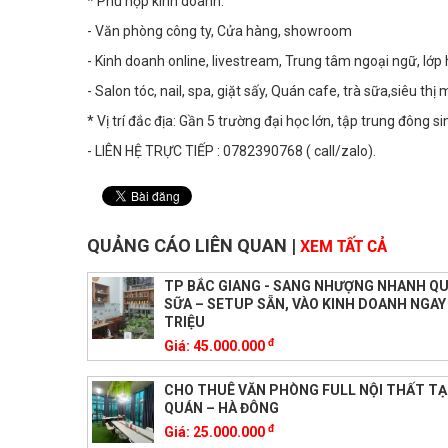
* Phù hợp kinh doanh:
- Văn phòng công ty, Cửa hàng, showroom
- Kinh doanh online, livestream, Trung tâm ngoại ngữ, lớp
- Salon tóc, nail, spa, giặt sấy, Quán cafe, trà sữa,siêu thị
* Vị trí đắc địa: Gần 5 trường đại học lớn, tập trung đông
- LIÊN HỆ TRỰC TIẾP : 0782390768 ( call/zalo).
QUẢNG CÁO LIÊN QUAN
|
XEM TẤT CẢ
TP BẮC GIANG - SANG NHƯỢNG NHANH Q
SỮA – SETUP SẴN, VÀO KINH DOANH NGAY 
TRIỆU
đ
Giá:
45.000.000
CHO THUÊ VĂN PHÒNG FULL NỘI THẤT TẠ
QUÁN – HÀ ĐÔNG
đ
Giá:
25.000.000