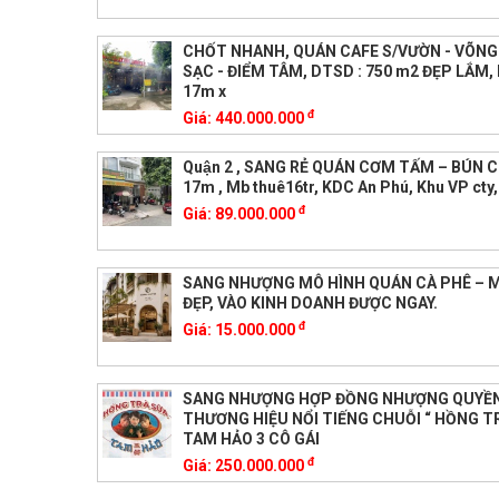
CHỐT NHANH, QUÁN CAFE S/VƯỜN - VÕNG
SẠC - ĐIỂM TÂM, DTSD : 750 m2 ĐẸP LẮM,
17m x
đ
Giá:
440.000.000
Quận 2 , SANG RẺ QUÁN CƠM TẤM – BÚN C
17m , Mb thuê16tr, KDC An Phú, Khu VP cty
đ
Giá:
89.000.000
SANG NHƯỢNG MÔ HÌNH QUÁN CÀ PHÊ – MĂ
ĐẸP, VÀO KINH DOANH ĐƯỢC NGAY.
đ
Giá:
15.000.000
SANG NHƯỢNG HỢP ĐỒNG NHƯỢNG QUYỀ
THƯƠNG HIỆU NỔI TIẾNG CHUỖI “ HỒNG T
TAM HẢO 3 CÔ GÁI
đ
Giá:
250.000.000