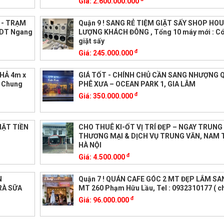
Giá:
2.600.000.000
 - TRẠM
Quận 9 ! SANG RẺ TIỆM GIẶT SẤY SHOP HO
 DT Ngang
LƯỢNG KHÁCH ĐÔNG , Tổng 10 máy mới : Có
giặt sấy
đ
Giá:
245.000.000
HẢ 4m x
GIÁ TỐT - CHÍNH CHỦ CẦN SANG NHƯỢNG 
, Chung
PHÊ XƯA – OCEAN PARK 1, GIA LÂM
đ
Giá:
350.000.000
̣T TIỀN
CHO THUÊ KI-ỐT VỊ TRÍ ĐẸP – NGAY TRUN
THƯƠNG MẠI & DỊCH VỤ TRUNG VĂN, NAM T
HÀ NỘI
đ
Giá:
4.500.000
N
Quận 7 ! QUÁN CAFE GÓC 2 MT ĐẸP LẮM SA
RÀ SỮA
MT 260 Phạm Hữu Lầu, Tel : 0932310177 ( ch
đ
Giá:
96.000.000