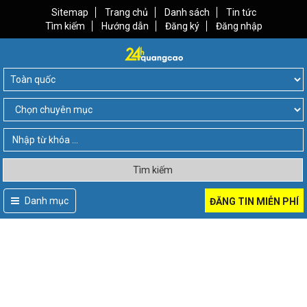
Sitemap
Trang chủ
Danh sách
Tin tức
Tìm kiếm
Hướng dẫn
Đăng ký
Đăng nhập
Tìm kiếm
Danh mục
ĐĂNG TIN MIỄN PHÍ