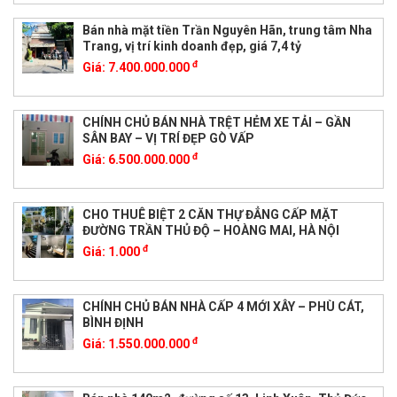
Bán nhà mặt tiền Trần Nguyên Hãn, trung tâm Nha
Trang, vị trí kinh doanh đẹp, giá 7,4 tỷ
đ
Giá:
7.400.000.000
CHÍNH CHỦ BÁN NHÀ TRỆT HẺM XE TẢI – GẦN
SÂN BAY – VỊ TRÍ ĐẸP GÒ VẤP
đ
Giá:
6.500.000.000
CHO THUÊ BIỆT 2 CĂN THỰ ĐẲNG CẤP MẶT
ĐƯỜNG TRẦN THỦ ĐỘ – HOÀNG MAI, HÀ NỘI
đ
Giá:
1.000
CHÍNH CHỦ BÁN NHÀ CẤP 4 MỚI XÂY – PHÙ CÁT,
BÌNH ĐỊNH
đ
Giá:
1.550.000.000