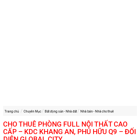
Trang chủ
Chuyên Mục
Bất động sản - Nhà đất
Nhà bán - Nhà cho thuê
CHO THUÊ PHÒNG FULL NỘI THẤT CAO
CẤP – KDC KHANG AN, PHÚ HỮU Q9 – ĐỐI
DIỆN GLOBAL CITY