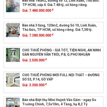
Bán nhà 140m2, đường số 13, Linh Xuân, Thủ Đức.
TP HCM, cấp 4. Giá 7.48 tỷ, sổ hồng riêng.
đ
Giá:
7.480.000.000
Bán nhà 3 tầng, 120m2, đường Số 10, Linh Xuân,
Thủ Đức, TP HCM, sổ hồng riêng. Giá 7,38 tỷ.
đ
Giá:
7.380.000.000
CHO THUÊ PHÒNG - GIÁ TỐT, TIỆN NGHI, AN NINH
GẦN NGUYỄN VẴN TRỖI, P.8, Q.PHÚ NHUẬN
đ
Giá:
2.500.000
CHO THUÊ PHÒNG MỚI FULL NỘI THẤT – ĐƯỜNG
SỐ 53, P.14, GÒ VẤP
đ
Giá:
3.300.000
Bán nhà Biệt thự Mini Huỳnh Văn Gấm - ngay Go
Trường Chinh, 7,5x10m, 4 Tầng, hạ 8,2 Tỷ