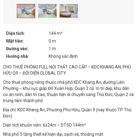
Diện tích:
144 m²
Mặt tiền:
0 m
Đường vào:
1 m
Hướng nhà:
Không xác định
CHO THUÊ PHÒNG FULL NỘI THẤT CAO CẤP – KDC KHANG AN, PHÚ
HỮU Q9 – ĐỐI DIỆN GLOBAL CITY
Cho thuê phòng riêng thuộc nhà phố KDC Khang An, đường Liên
Phường – khu vực giáp Đỗ Xuân Hợp, Quận 2 cũ. Vị trí đẹp, khu dân
cư an ninh, dân trí cao, thuận tiện di chuyển sang Thủ Đức, Quận 2 và
trung tâm thành phố.
Địa chỉ: KDC Khang An, Phường Phú Hữu, Quận 9 (nay thuộc TP Thủ
Đức)
Diện tích khuôn viên: 6x24m – DTSD 144m²
Nhà phố 3 tầng thiết kế hiện đại, sạch sẽ, thoáng mát