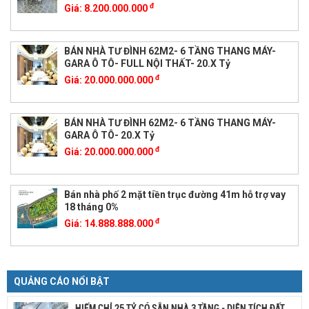
đ
Giá:
8.200.000.000
BÁN NHÀ TƯ ĐÌNH 62M2- 6 TẦNG THANG MÁY-
GARA Ô TÔ- FULL NỘI THẤT- 20.X Tỷ
đ
Giá:
20.000.000.000
BÁN NHÀ TƯ ĐÌNH 62M2- 6 TẦNG THANG MÁY-
GARA Ô TÔ- 20.X Tỷ
đ
Giá:
20.000.000.000
Bán nhà phố 2 mặt tiền trục đường 41m hỗ trợ vay
18 tháng 0%
đ
Giá:
14.888.888.000
QUẢNG CÁO NỔI BẬT
HIẾM CHỈ 25 TỶ CÓ SẴN NHÀ 3 TẦNG - DIỆN TÍCH ĐẤT