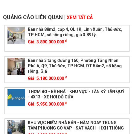
QUẢNG CÁO LIÊN QUAN
|
XEM TẤT CẢ
Bán nhà 88m2, cấp 4, QL 1K, Linh Xuân, Thủ Đức,
TP HCM, sổ hồng riêng, giá 3.89 tỷ.
đ
Giá:
3.890.000.000
Bán nhà 3 tầng đường 160, Phường Tăng Nhơn
Phú A, Q9, Thủ Đức, TP HCM. DT 54m2, sổ hồng
riêng. Giá
đ
Giá:
5.180.000.000
THƠM BƠ - RẺ NHẤT KHU VỰC - TÂN KỲ TÂN QUÝ
- 4X13 - XE HƠI ĐỖ CỬA
đ
Giá:
5.950.000.000
KHU VỰC HIẾM NHÀ BÁN - NẰM NGAY TRUNG
TÂM PHƯỜNG GÒ VẤP - SÁT VÁCH - HXH THÔNG