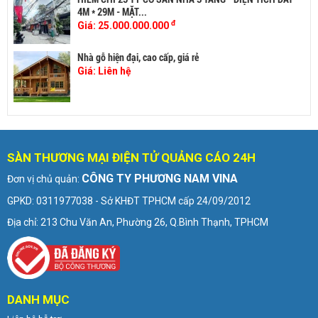
4M * 29M - MẶT...
đ
Giá:
25.000.000.000
Nhà gỗ hiện đại, cao cấp, giá rẻ
Giá:
Liên hệ
SÀN THƯƠNG MẠI ĐIỆN TỬ QUẢNG CÁO 24H
CÔNG TY PHƯƠNG NAM VINA
Đơn vị chủ quản:
GPKD: 0311977038 - Sở KHĐT TPHCM cấp 24/09/2012
Địa chỉ: 213 Chu Văn An, Phường 26, Q.Bình Thạnh, TPHCM
DANH MỤC