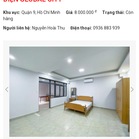
đ
Khu vực:
Quận 9, Hồ Chí Minh
Giá
:
8.000.000
Trạng thái:
Còn
hàng
Người liên hệ:
Nguyễn Hoài Thu
Điện thoại:
0936 883 939