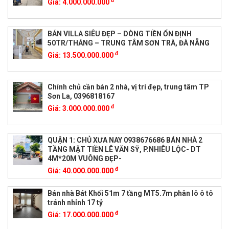
đ
Giá:
4.000.000.000
BÁN VILLA SIÊU ĐẸP – DÒNG TIỀN ỔN ĐỊNH
50TR/THÁNG – TRUNG TÂM SƠN TRÀ, ĐÀ NẴNG
đ
Giá:
13.500.000.000
Chính chủ cần bán 2 nhà, vị trí đẹp, trung tâm TP
Sơn La, 0396818167
đ
Giá:
3.000.000.000
QUẬN 1: CHỦ XƯA NAY 0938676686 BÁN NHÀ 2
TẦNG MẶT TIỀN LÊ VĂN SỸ, P.NHIÊU LỘC- DT
4M*20M VUÔNG ĐẸP-
đ
Giá:
40.000.000.000
Bán nhà Bát Khối 51m 7 tầng MT5.7m phân lô ô tô
tránh nhỉnh 17 tỷ
đ
Giá:
17.000.000.000