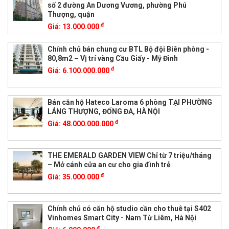
số 2 đường An Dương Vương, phường Phú
Thượng, quận
đ
Giá:
13.000.000
Chính chủ bán chung cư BTL Bộ đội Biên phòng -
80,8m2 – Vị trí vàng Cầu Giấy - Mỹ Đình
đ
Giá:
6.100.000.000
Bán căn hộ Hateco Laroma 6 phòng TẠI PHƯỜNG
LÁNG THƯỢNG, ĐỐNG ĐA, HÀ NỘI
đ
Giá:
48.000.000.000
THE EMERALD GARDEN VIEW Chỉ từ 7 triệu/tháng
– Mở cánh cửa an cư cho gia đình trẻ
đ
Giá:
35.000.000
Chính chủ có căn hộ studio cần cho thuê tại S402
Vinhomes Smart City - Nam Từ Liêm, Hà Nội
đ