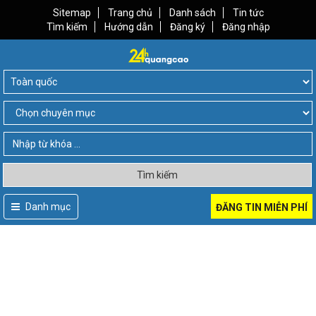
Sitemap
Trang chủ
Danh sách
Tin tức
Tìm kiếm
Hướng dẫn
Đăng ký
Đăng nhập
Tìm kiếm
Danh mục
ĐĂNG TIN MIỄN PHÍ