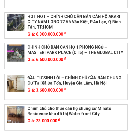
HOT HOT – CHÍNH CHỦ CẦN BÁN CĂN HỘ AKARI
CITY NAM LONG 77 Võ Văn Kiệt, P.An Lạc, Q.Bình
Tân, TP.HCM
đ
Giá:
6.300.000.000
CHÍNH CHỦ BÁN CĂN HỘ 1 PHÒNG NGỦ –
MASTERI PARK PLACE (CT5) – THE GLOBAL CITY
đ
Giá:
6.600.000.000
ĐẦU TƯ SINH LỜI – CHÍNH CHỦ CẦN BÁN CHUNG
CƯ Tại Xã Đa Tốn, Huyện Gia Lâm, Hà Nội
đ
Giá:
3.680.000.000
Chính chủ cho thuê căn hộ chung cư Minato
Residence khu đô thị Water front City.
đ
Giá:
23.000.000