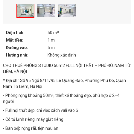
Diện tích:
50 m²
Mặt tiền:
1 m
Đường vào:
5 m
Hướng nhà:
Không xác định
CHO THUÊ PHÒNG STUDIO 50m2 FULL NỘI THẤT – PHÚ ĐÔ, NAM TỪ
LIÊM, HÀ NỘI
* Địa chỉ: Số 95 Ngõ 8/11/95 Lê Quang Đạo, Phường Phú Đô, Quận
Nam Từ Liêm, Hà Nội
- Phòng rộng khoảng 50m², thiết kế thoáng đẹp, phù hợp ở 2–4
người.
- Full nội thất đẹp, chỉ việc xách vali vào ở
- Có tủ lạnh riêng, máy giặt riêng
- Bàn bếp rộng rãi, tiện nấu ăn