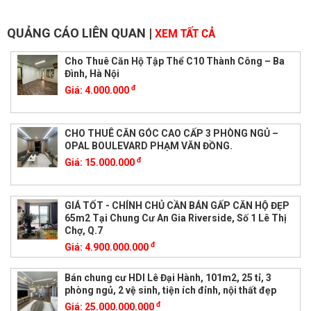
QUẢNG CÁO LIÊN QUAN
|
XEM TẤT CẢ
Cho Thuê Căn Hộ Tập Thể C10 Thành Công – Ba
Đình, Hà Nội
đ
Giá:
4.000.000
CHO THUÊ CĂN GÓC CAO CẤP 3 PHÒNG NGỦ –
OPAL BOULEVARD PHẠM VĂN ĐỒNG.
đ
Giá:
15.000.000
GIÁ TỐT - CHÍNH CHỦ CẦN BÁN GẤP CĂN HỘ ĐẸP
65m2 Tại Chung Cư An Gia Riverside, Số 1 Lê Thị
Chợ, Q.7
đ
Giá:
4.900.000.000
Bán chung cư HDI Lê Đại Hành, 101m2, 25 tỉ, 3
phòng ngủ, 2 vệ sinh, tiện ích đỉnh, nội thất đẹp
đ
Giá:
25.000.000.000