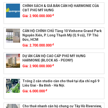
CHÍNH SÁCH & GIÁ BÁN CĂN HỘ HARMONIE CỦA
CĐT PHÚ MỸ HƯNG
đ
Giá:
2.900.000.000
CĂN HỘ CHÍNH CHỦ Tầng 10 Vinhome Grand Park
Nguyễn Xiển, P. Long Thạnh Mỹ (Q.9 cũ), TP Thủ
Đức, HCM
đ
Giá:
2.700.000.000
DỰ ÁN CĂN HỘ CAO CẤP PHÚ MỸ HƯNG
HARMONIE (BLOCK A5 - PEONY)
đ
Giá:
2.900.000.000
Trống 2 căn studio cần cho thuê tại địa chỉ ngõ 9
Liễu Giai - Ba Đình - Hà Nội.
đ
Giá:
6.000.000
Cho thuê nhanh căn hộ chung cư Tây Hồ Riverview,