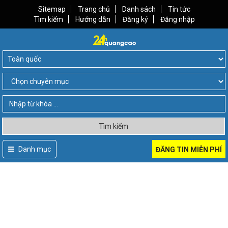
Sitemap
Trang chủ
Danh sách
Tin tức
Tìm kiếm
Hướng dẫn
Đăng ký
Đăng nhập
Tìm kiếm
Danh mục
ĐĂNG TIN MIỄN PHÍ