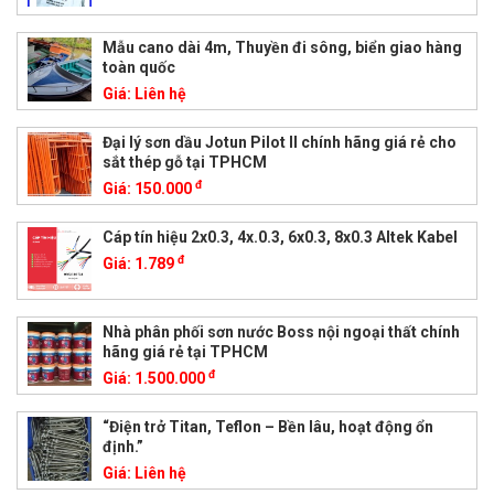
Mẫu cano dài 4m, Thuyền đi sông, biển giao hàng
toàn quốc
Giá:
Liên hệ
Đại lý sơn dầu Jotun Pilot II chính hãng giá rẻ cho
sắt thép gỗ tại TPHCM
đ
Giá:
150.000
Cáp tín hiệu 2x0.3, 4x.0.3, 6x0.3, 8x0.3 Altek Kabel
đ
Giá:
1.789
Nhà phân phối sơn nước Boss nội ngoại thất chính
hãng giá rẻ tại TPHCM
đ
Giá:
1.500.000
“Điện trở Titan, Teflon – Bền lâu, hoạt động ổn
định.”
Giá:
Liên hệ