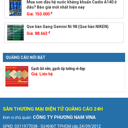
Mua sơn dầu hệ nước kháng khuẩn Cadin A140 ở
đâu? Báo giá mới nhất hiện nay
đ
Giá:
150.000
Que hàn Gang Gemini Ni 98 (Que hàn NIKEN)
đ
Giá:
88.663
QUẢNG CÁO NỔI BẬT
Gạch lát nền, gạch ốp tường rẻ đẹp
Giá:
Liên hệ
SÀN THƯƠNG MẠI ĐIỆN TỬ QUẢNG CÁO 24H
CÔNG TY PHƯƠNG NAM VINA
Đơn vị chủ quản:
GPKD: 0311977038 - Sở KHĐT TPHCM cấp 24/09/2012