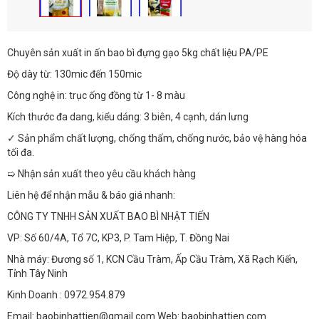
Chuyên sản xuất in ấn bao bì đựng gạo 5kg chất liệu PA/PE
Độ dày từ: 130mic đến 150mic
Công nghệ in: trục ống đồng từ 1- 8 màu
Kích thước đa dang, kiểu dáng: 3 biên, 4 cạnh, dán lưng
✓ Sản phẩm chất lượng, chống thấm, chống nước, bảo vệ hàng hóa
tối đa.
➯ Nhận sản xuất theo yêu cầu khách hàng
Liên hệ để nhận mẫu & báo giá nhanh:
CÔNG TY TNHH SẢN XUẤT BAO BÌ NHẬT TIẾN
VP: Số 60/4A, Tổ 7C, KP3, P. Tam Hiệp, T. Đồng Nai
Nhà máy: Đương số 1, KCN Cầu Tràm, Ấp Cầu Tràm, Xã Rạch Kiến,
Tỉnh Tây Ninh
Kinh Doanh : 0972.954.879
Email: baobinhattien@gmail.com Web: baobinhattien.com