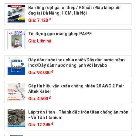
Bán ống ruột gà lõi thép / PG sắt / Đầu khớp nối
ống tại Đà Nẵng, HCM, Hà Nội
đ
Giá:
7.120
Túi đựng gạo màng ghép PA/PE
Giá:
Liên hệ
Dây dẫn nước inox chịu nhiệt/Dây dẫn nước mềm
inox/Dây dẫn nước nóng lạnh vòi lavabo
đ
Giá:
93.000
Cáp tín hiệu vặn xoắn chống nhiễu 20 AWG 2 Pair
Altek Kabel
đ
Giá:
4.500
Láp tròn titan - Thanh đặc tròn titan chống ăn mòn
- Vũ Tấn titanium
đ
Giá:
12.345