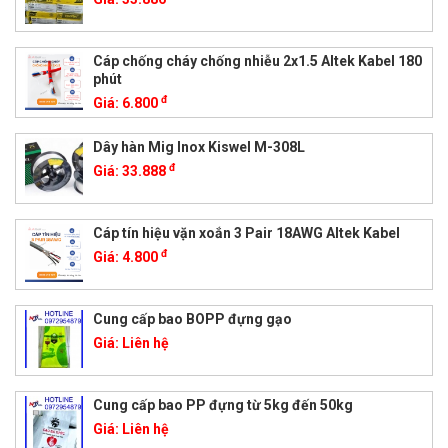
Cáp chống cháy chống nhiễu 2x1.5 Altek Kabel 180
phút
đ
Giá:
6.800
Dây hàn Mig Inox Kiswel M-308L
đ
Giá:
33.888
Cáp tín hiệu vặn xoắn 3 Pair 18AWG Altek Kabel
đ
Giá:
4.800
Cung cấp bao BOPP đựng gạo
Giá:
Liên hệ
Cung cấp bao PP đựng từ 5kg đến 50kg
Giá:
Liên hệ