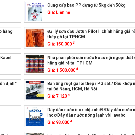
Cung cấp bao PP đựng từ 5kg đến 50kg
Giá:
Liên hệ
ao hàng
Đại lý sơn dầu Jotun Pilot II chính hãng giá r
thép gỗ tại TPHCM
đ
Giá:
150.000
k Kabel
Nhà phân phối sơn nước Boss nội ngoại thất 
hãng giá rẻ tại TPHCM
đ
Giá:
1.500.000
ổn định.”
Bán ống ruột gà lõi thép / PG sắt / Đầu khớp 
tại Đà Nẵng, HCM, Hà Nội
đ
Giá:
7.120
Dây dẫn nước inox chịu nhiệt/Dây dẫn nước
inox/Dây dẫn nước nóng lạnh vòi lavabo
đ
Giá:
93.000