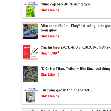
Cung cấp bao BOPP đựng gạo
Giá:
Liên hệ
Mẫu cano dài 4m, Thuyền đi sông, biển gi
toàn quốc
Giá:
Liên hệ
Cáp tín hiệu 2x0.3, 4x.0.3, 6x0.3, 8x0.3 Alte
đ
Giá:
1.789
“Điện trở Titan, Teflon – Bền lâu, hoạt động 
Giá:
Liên hệ
Túi đựng gạo màng ghép PA/PE
Giá:
Liên hệ