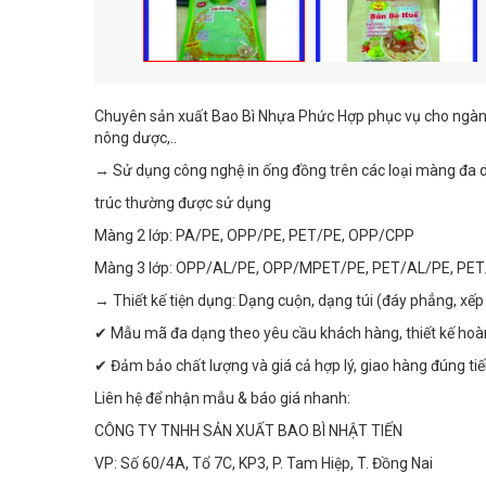
Chuyên sản xuất Bao Bì Nhựa Phức Hợp phục vụ cho ngành
nông dược,..
→ Sử dụng công nghệ in ống đồng trên các loại màng đa d
trúc thường được sử dụng
Màng 2 lớp: PA/PE, OPP/PE, PET/PE, OPP/CPP
Màng 3 lớp: OPP/AL/PE, OPP/MPET/PE, PET/AL/PE, PE
→ Thiết kế tiện dụng: Dạng cuộn, dạng túi (đáy phẳng, xếp 
✔ Mẫu mã đa dạng theo yêu cầu khách hàng, thiết kế hoà
✔ Đảm bảo chất lượng và giá cả hợp lý, giao hàng đúng ti
Liên hệ để nhận mẫu & báo giá nhanh:
CÔNG TY TNHH SẢN XUẤT BAO BÌ NHẬT TIẾN
VP: Số 60/4A, Tổ 7C, KP3, P. Tam Hiệp, T. Đồng Nai