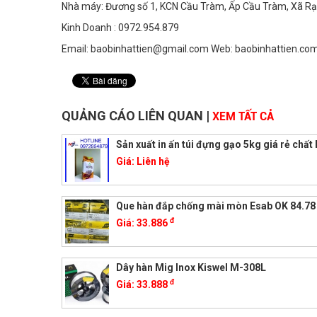
Nhà máy: Đương số 1, KCN Cầu Tràm, Ấp Cầu Tràm, Xã Rạc
Kinh Doanh : 0972.954.879
Email: baobinhattien@gmail.com Web: baobinhattien.co
QUẢNG CÁO LIÊN QUAN
|
XEM TẤT CẢ
Sản xuất in ấn túi đựng gạo 5kg giá rẻ chất
Giá:
Liên hệ
Que hàn đắp chống mài mòn Esab OK 84.78
đ
Giá:
33.886
Dây hàn Mig Inox Kiswel M-308L
đ
Giá:
33.888