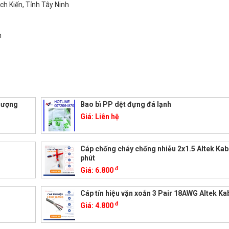
h Kiến, Tỉnh Tây Ninh
m
 lượng
Bao bì PP dệt đựng đá lạnh
Giá:
Liên hệ
Cáp chống cháy chống nhiễu 2x1.5 Altek Kab
phút
đ
Giá:
6.800
Cáp tín hiệu vặn xoắn 3 Pair 18AWG Altek Ka
đ
Giá:
4.800