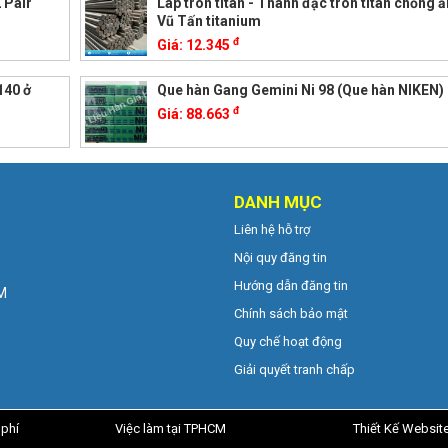
 Pair
Láp tròn titan - Thanh đặc tròn titan chống 
Vũ Tấn titanium
đ
Giá:
12.345
140 ở
Que hàn Gang Gemini Ni 98 (Que hàn NIKEN)
đ
Giá:
88.663
DANH MỤC
Liên hệ hỗ trợ
Nội quy đăng tin
Hướng dẫn đăng tin
CM
Chính sách bảo mật
Quy chế hoạt động
Giải quyết tranh chấp
 phí
Việc làm tại TPHCM
Thiết Kế Websit