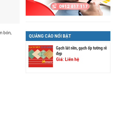
n bón,
QUẢNG CÁO NỔI BẬT
Gạch lát nền, gạch ốp tường rẻ
đẹp
Giá:
Liên hệ