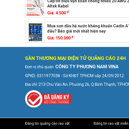
Cáp tín hiệu vặn xoắn chống nhiễu 20 AWG 2
Altek Kabel
đ
Giá:
4.500
Mua sơn dầu hệ nước kháng khuẩn Cadin A
đâu? Báo giá mới nhất hiện nay
đ
Giá:
150.000
SÀN THƯƠNG MẠI ĐIỆN TỬ QUẢNG CÁO 24H
CÔNG TY PHƯƠNG NAM VINA
Đơn vị chủ quản:
GPKD: 0311977038 - Sở KHĐT TPHCM cấp 24/09/2012
Địa chỉ: 213 Chu Văn An, Phường 26, Q.Bình Thạnh, TPH
Đăng tin quảng cáo rao vặt
Đăng tin rao vặt miễn