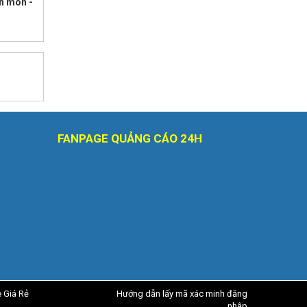
ăn mòn -
FANPAGE QUẢNG CÁO 24H
e Giá Rẻ
Hướng dẫn lấy mã xác minh đăng
nhập