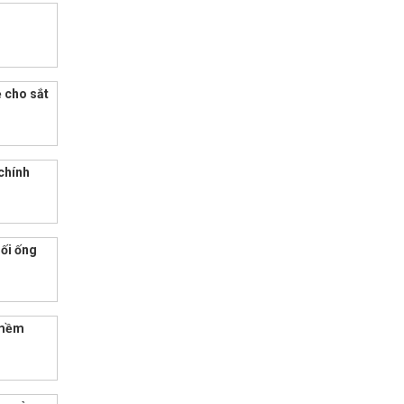
ẻ cho sắt
chính
nối ống
 mềm