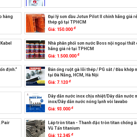
ao hàng
Đại lý sơn dầu Jotun Pilot II chính hãng giá r
thép gỗ tại TPHCM
đ
Giá:
150.000
k Kabel
Nhà phân phối sơn nước Boss nội ngoại thất 
hãng giá rẻ tại TPHCM
đ
Giá:
1.500.000
ổn định.”
Bán ống ruột gà lõi thép / PG sắt / Đầu khớp 
tại Đà Nẵng, HCM, Hà Nội
đ
Giá:
7.120
Dây dẫn nước inox chịu nhiệt/Dây dẫn nước
inox/Dây dẫn nước nóng lạnh vòi lavabo
đ
Giá:
93.000
 Pair
Láp tròn titan - Thanh đặc tròn titan chống 
Vũ Tấn titanium
đ
Giá:
12.345