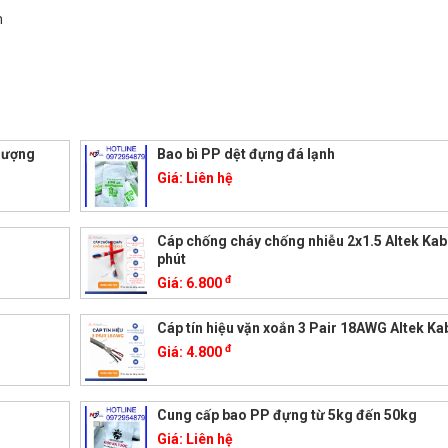
m
 lượng
Bao bì PP dệt đựng đá lạnh
Giá:
Liên hệ
Cáp chống cháy chống nhiễu 2x1.5 Altek Kab
phút
đ
Giá:
6.800
Cáp tín hiệu vặn xoắn 3 Pair 18AWG Altek Ka
đ
Giá:
4.800
Cung cấp bao PP đựng từ 5kg đến 50kg
Giá:
Liên hệ