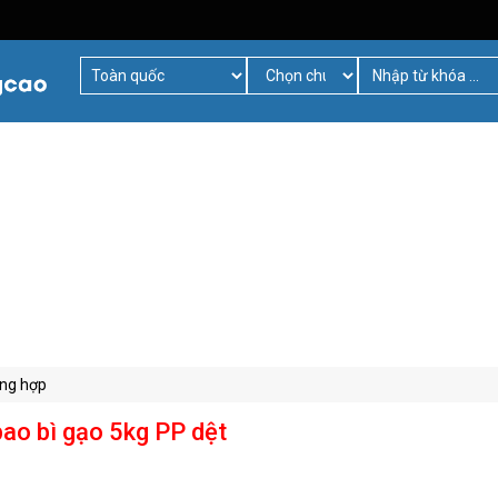
ổng hợp
ao bì gạo 5kg PP dệt