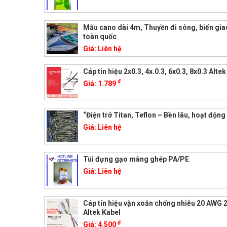
Mẫu cano dài 4m, Thuyền đi sông, biển gi
toàn quốc
Giá:
Liên hệ
Cáp tín hiệu 2x0.3, 4x.0.3, 6x0.3, 8x0.3 Alte
đ
Giá:
1.789
“Điện trở Titan, Teflon – Bền lâu, hoạt động 
Giá:
Liên hệ
Túi đựng gạo màng ghép PA/PE
Giá:
Liên hệ
Cáp tín hiệu vặn xoắn chống nhiễu 20 AWG 2
Altek Kabel
đ
Giá:
4.500