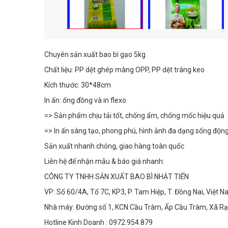
Chuyên sản xuất bao bì gạo 5kg
Chất liệu: PP dệt ghép màng OPP, PP dệt tráng keo
Kích thước: 30*48cm
In ấn: ống đồng và in flexo
=> Sản phẩm chịu tải tốt, chống ẩm, chống mốc hiệu quả
=> In ấn sáng tạo, phong phú, hình ảnh đa dạng sống động
Sản xuất nhanh chóng, giao hàng toàn quốc
Liên hệ để nhận mẫu & báo giá nhanh:
CÔNG TY TNHH SẢN XUẤT BAO BÌ NHẬT TIẾN
VP: Số 60/4A, Tổ 7C, KP3, P. Tam Hiệp, T. Đồng Nai, Việt 
Nhà máy: Đường số 1, KCN Cầu Tràm, Ấp Cầu Tràm, Xã Rạc
Hotline Kinh Doanh : 0972.954.879