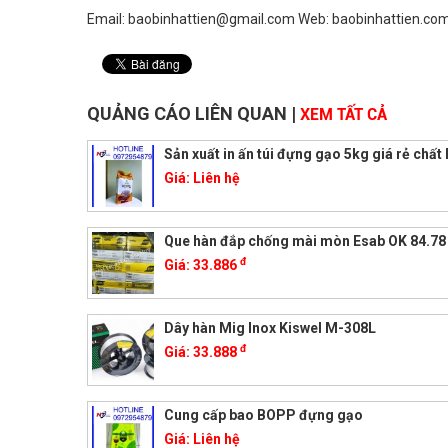
Email: baobinhattien@gmail.com Web: baobinhattien.co
QUẢNG CÁO LIÊN QUAN
|
XEM TẤT CẢ
Sản xuất in ấn túi đựng gạo 5kg giá rẻ chất
Giá:
Liên hệ
Que hàn đắp chống mài mòn Esab OK 84.78
đ
Giá:
33.886
Dây hàn Mig Inox Kiswel M-308L
đ
Giá:
33.888
Cung cấp bao BOPP đựng gạo
Giá:
Liên hệ