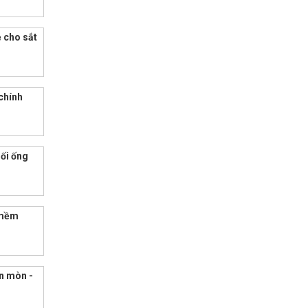
ẻ cho sắt
chính
nối ống
 mềm
ăn mòn -