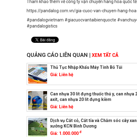
Tham khảo thêm về công ty vận chuyển hàng hóa quốc tế:
https://pandalog.com.vn/gia-cuoc-van-chuyen-hang-hoa
#pandalogvietnam #giacuocvantaibienquocte #vanchuye
#pandalogistics
QUẢNG CÁO LIÊN QUAN
|
XEM TẤT CẢ
Thủ Tục Nhập Khẩu Máy Tính Bỏ Túi
Giá:
Liên hệ
Can nhựa 30 lít đựng thuốc thú y, can nhựa 2
axit, can nhựa 20 lít đựng kiềm
Giá:
Liên hệ
Dịch vụ Cắt cỏ, Cắt tỉa và Chăm sóc cây xa
xưởng KCN Bình Dương
đ
Giá:
1.000.000