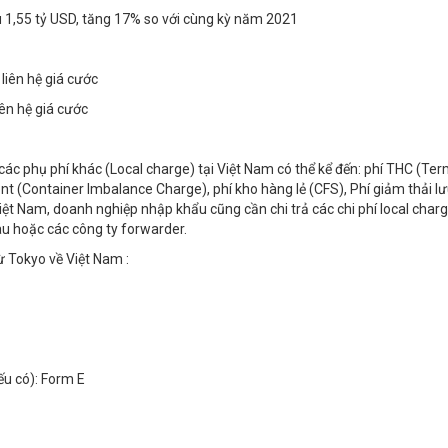
u 1,55 tỷ USD, tăng 17% so với cùng kỳ năm 2021
 liên hệ giá cước
iên hệ giá cước
ác phụ phí khác (Local charge) tại Việt Nam có thể kể đến: phí THC (Ter
nt (Container Imbalance Charge), phí kho hàng lẻ (CFS), Phí giảm thải l
t Nam, doanh nghiệp nhập khẩu cũng cần chi trả các chi phí local charg
àu hoặc các công ty forwarder.
ừ Tokyo về Việt Nam :
ếu có): Form E