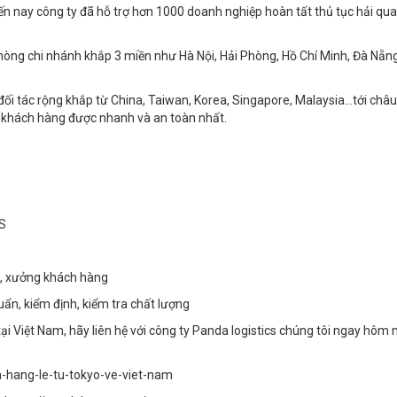
ến nay công ty đã hỗ trợ hơn 1000 doanh nghiệp hoàn tất thủ tục hải qu
phòng chi nhánh khắp 3 miền như Hà Nội, Hải Phòng, Hồ Chí Minh, Đà Nẵn
đối tác rộng khắp từ China, Taiwan, Korea, Singapore, Malaysia...tới châ
y khách hàng được nhanh và an toàn nhất.
FS
ho, xưởng khách hàng
uẩn, kiểm định, kiểm tra chất lượng
ại Việt Nam, hãy liên hệ với công ty Panda logistics chúng tôi ngay hôm 
n-hang-le-tu-tokyo-ve-viet-nam