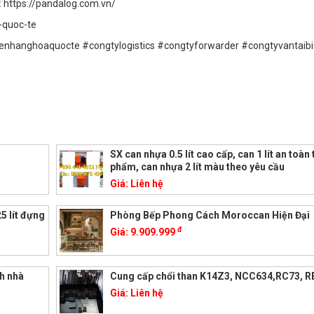
 https://pandalog.com.vn/
-quoc-te
nhanghoaquocte #congtylogistics #congtyforwarder #congtyvantaib
SX can nhựa 0.5 lít cao cấp, can 1 lít an toàn
phẩm, can nhựa 2 lít màu theo yêu cầu
Giá:
Liên hệ
5 lít đựng
Phòng Bếp Phong Cách Moroccan Hiện Đại
đ
Giá:
9.909.999
nh nhà
Cung cấp chổi than K14Z3, NCC634,RC73, R
Giá:
Liên hệ