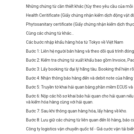
Những chứng từ cần thiết khác (tùy theo yêu cầu của mỗi
Health Ceritificate (Giấy chứng nhận kiểm dịch động vật 
Phytosanitary certificate (Giấy chứng nhận kiểm dịch thự
Cùng các chứng từ khác...
Các bước nhập khẩu hàng hóa từ Tokyo về Việt Nam
Bước 1: Liên hệ người bán hàng và theo dõi quá trình đóng
Bước 2: Kiểm tra chứng tứ xuất khẩu bao gồm Invoice, Pack
Bước 3: Lấy booking từ đại lý hãng tàu. Booking thể hiện rõ 
Bước 4: Nhận thông báo hàng đến và debit note của hãng t
Bước 5: Truyền tờ khai hải quan bằng phần mềm ECUS và đ
Bước 6: Nộp các hồ sơ khai báo hải quan cho hải quan nếu t
và kiểm hóa hàng cùng với hải quan.
Bước 7: Sau khi thông quan hàng hóa, lấy hàng về kho.
Bước 8: Lưu giữ các chứng từ liên quan đến lô hàng, báo c
Công ty logistics vận chuyển quốc tế - Giá cước vận tải bi