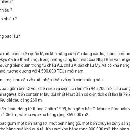
 nhiêu?
nhiêu ?
ao nhiêu ?
ng bao lâu?
 một cảng biển quốc tế, có khả năng xử lý đa dạng các loại hàng contai
okyo đã trở thành một trong những cảng lớn nhất của Nhật Bản và thế giớ
ến đường biển quan trọng từ châu Âu, châu Á đến châu Mỹ, và có khả năng 
g hoá, tương đương với 4.500.000 TEUs mỗi năm.
 ứng mọi nhu cầu về xuất nhập khẩu và quá cảnh hàng hóa:
bao gồm bến Oi với 7 bến neo và diện tích lên đến 945.700 m2, cầu cảng
inagawa, bến container lâu đời nhất Nhật Bản có diện tích đất liền là 79
iều dài cầu cảng 260 m.
phẩm hoạt động từ tháng 2 năm 1999, bao gồm bến Oi Marine Products v
đến 1.060 m, và khu vực kho hàng rộng 359.000 m2.
bao gồm một bến hàng rời, một bến hàng gỗ, một bến chuyên xử lý sản
 cho hàng quá khổ quá tải. Khu vực kho hàng rộng 900.000 m2, kho hàng