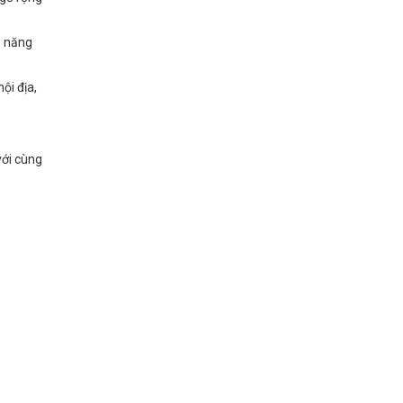
ả năng
ội địa,
với cùng