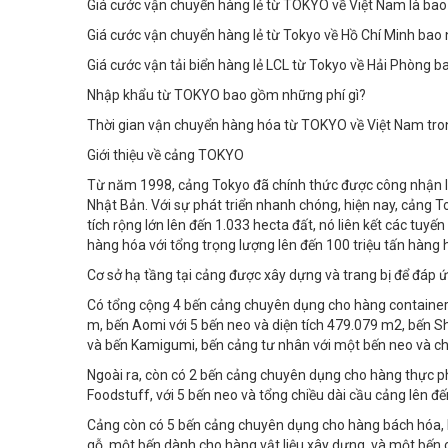
Giá cước vận chuyển hàng lẻ từ TOKYO về Việt Nam là bao
Giá cước vận chuyển hàng lẻ từ Tokyo về Hồ Chí Minh bao 
Giá cước vận tải biển hàng lẻ LCL từ Tokyo về Hải Phòng b
Nhập khẩu từ TOKYO bao gồm những phí gì?
Thời gian vận chuyển hàng hóa từ TOKYO về Việt Nam tro
Giới thiệu về cảng TOKYO
Từ năm 1998, cảng Tokyo đã chính thức được công nhận là
Nhật Bản. Với sự phát triển nhanh chóng, hiện nay, cảng T
tích rộng lớn lên đến 1.033 hecta đất, nó liên kết các tuy
hàng hóa với tổng trọng lượng lên đến 100 triệu tấn hàn
Cơ sở hạ tầng tại cảng được xây dựng và trang bị để đáp
Có tổng cộng 4 bến cảng chuyên dụng cho hàng container, 
m, bến Aomi với 5 bến neo và diện tích 479.079 m2, bến Sh
và bến Kamigumi, bến cảng tư nhân với một bến neo và ch
Ngoài ra, còn có 2 bến cảng chuyên dụng cho hàng thực 
Foodstuff, với 5 bến neo và tổng chiều dài cầu cảng lên 
Cảng còn có 5 bến cảng chuyên dụng cho hàng bách hóa, 
gỗ, một bến dành cho hàng vật liệu xây dựng, và một bến