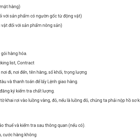
 mặt hàng)
đối với sản phẩm có ngườn gốc từ động vật)
c vật đối với sản phẩm nông sản)
 gói hàng hóa.
ing list, Contract
nơi đi, nơi đến, tên hàng, số khối, trọng lượng
àu và thanh toán để lấy Lệnh giao hàng.
ăng ký kiểm tra chất lượng.
ờ khai rơi vào luồng vàng, đỏ, nếu là luồng đỏ, chúng ta phải nộp hồ sơ 
áo thuế và kiểm tra sau thông quan (nếu có).
ển, cước hàng không