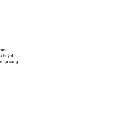
minal
ưu huỳnh
e tại cảng