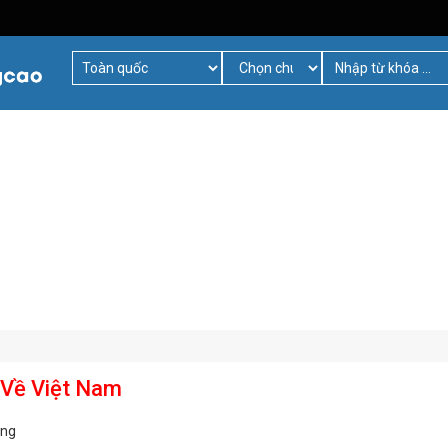
 Về Việt Nam
àng