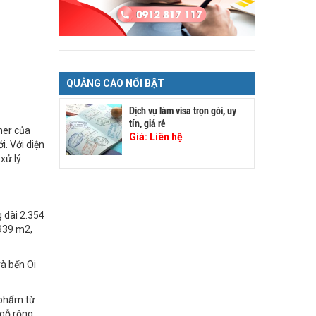
QUẢNG CÁO NỔI BẬT
Dịch vụ làm visa trọn gói, uy
tín, giá rẻ
ner của
Giá:
Liên hệ
i. Với diện
xử lý
 dài 2.354
.939 m2,
à bến Oi
 phẩm từ
 gỗ rộng