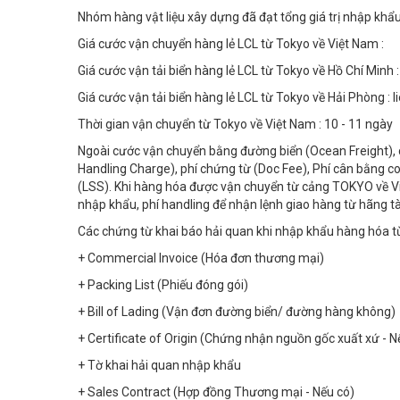
Nhóm hàng vật liệu xây dựng đã đạt tổng giá trị nhập khẩ
Giá cước vận chuyển hàng lẻ LCL từ Tokyo về Việt Nam :
Giá cước vận tải biển hàng lẻ LCL từ Tokyo về Hồ Chí Minh :
Giá cước vận tải biển hàng lẻ LCL từ Tokyo về Hải Phòng : l
Thời gian vận chuyển từ Tokyo về Việt Nam : 10 - 11 ngày
Ngoài cước vận chuyển bằng đường biển (Ocean Freight), c
Handling Charge), phí chứng từ (Doc Fee), Phí cân bằng co
(LSS). Khi hàng hóa được vận chuyển từ cảng TOKYO về Việ
nhập khẩu, phí handling để nhận lệnh giao hàng từ hãng t
Các chứng từ khai báo hải quan khi nhập khẩu hàng hóa t
+ Commercial Invoice (Hóa đơn thương mại)
+ Packing List (Phiếu đóng gói)
+ Bill of Lading (Vận đơn đường biển/ đường hàng không)
+ Certificate of Origin (Chứng nhận nguồn gốc xuất xứ - N
+ Tờ khai hải quan nhập khẩu
+ Sales Contract (Hợp đồng Thương mại - Nếu có)