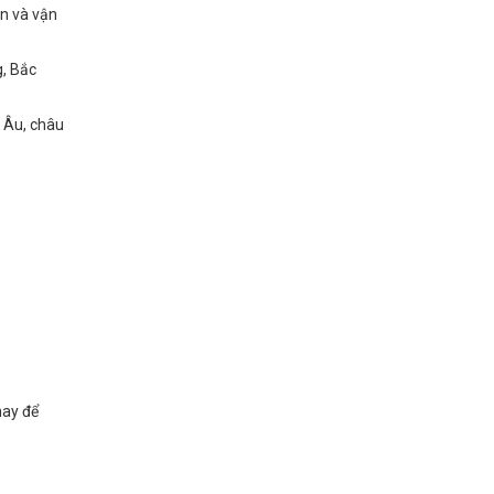
an và vận
g, Bắc
u Âu, châu
nay để