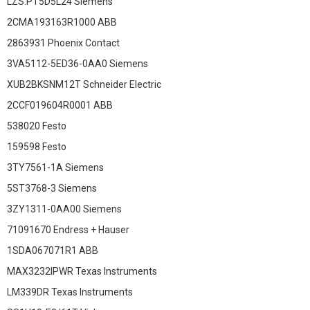
LZS:PT5D5L24 Siemens
2CMA193163R1000 ABB
2863931 Phoenix Contact
3VA5112-5ED36-0AA0 Siemens
XUB2BKSNM12T Schneider Electric
2CCF019604R0001 ABB
538020 Festo
159598 Festo
3TY7561-1A Siemens
5ST3768-3 Siemens
3ZY1311-0AA00 Siemens
71091670 Endress + Hauser
1SDA067071R1 ABB
MAX3232IPWR Texas Instruments
LM339DR Texas Instruments