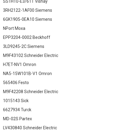
SS1H10-E3/61T Vishay
3RH2122-1AF00 Siemens
6GK1905-0EA10 Siemens
NPort Moxa
EPP3204-0002 Beckhoff
3LD9245-2C Siemens
M9F43102 Schneider Electric
H7ET-NV1 Omron
NA5-15W101B-V1 Omron
565406 Festo
M9F42208 Schneider Electric
1015143 Sick
6627934 Turck
MD-02S Partex
LV430840 Schneider Electric