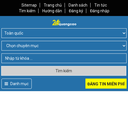
Sitemap
Trang chủ
Danh sách
Tin tức
Tìm kiếm
Hướng dẫn
Đăng ký
Đăng nhập
Tìm kiếm
Danh mục
ĐĂNG TIN MIỄN PHÍ