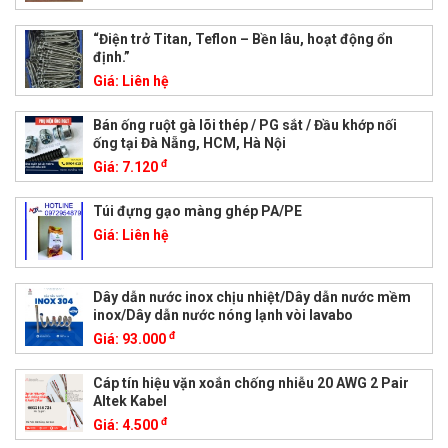
“Điện trở Titan, Teflon – Bền lâu, hoạt động ổn
định.”
Giá:
Liên hệ
Bán ống ruột gà lõi thép / PG sắt / Đầu khớp nối
ống tại Đà Nẵng, HCM, Hà Nội
đ
Giá:
7.120
Túi đựng gạo màng ghép PA/PE
Giá:
Liên hệ
Dây dẫn nước inox chịu nhiệt/Dây dẫn nước mềm
inox/Dây dẫn nước nóng lạnh vòi lavabo
đ
Giá:
93.000
Cáp tín hiệu vặn xoắn chống nhiễu 20 AWG 2 Pair
Altek Kabel
đ
Giá:
4.500