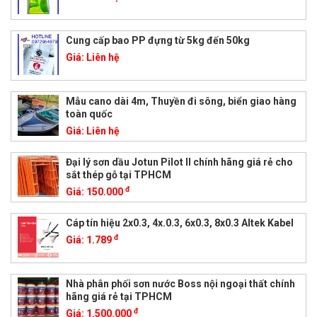
Cung cấp bao PP đựng từ 5kg đến 50kg
Giá:
Liên hệ
Mẫu cano dài 4m, Thuyền đi sông, biển giao hàng
toàn quốc
Giá:
Liên hệ
Đại lý sơn dầu Jotun Pilot II chính hãng giá rẻ cho
sắt thép gỗ tại TPHCM
đ
Giá:
150.000
Cáp tín hiệu 2x0.3, 4x.0.3, 6x0.3, 8x0.3 Altek Kabel
đ
Giá:
1.789
Nhà phân phối sơn nước Boss nội ngoại thất chính
hãng giá rẻ tại TPHCM
đ
Giá:
1.500.000