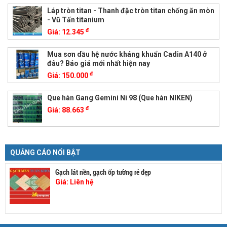
Láp tròn titan - Thanh đặc tròn titan chống ăn mòn
- Vũ Tấn titanium
đ
Giá:
12.345
Mua sơn dầu hệ nước kháng khuẩn Cadin A140 ở
đâu? Báo giá mới nhất hiện nay
đ
Giá:
150.000
Que hàn Gang Gemini Ni 98 (Que hàn NIKEN)
đ
Giá:
88.663
QUẢNG CÁO NỔI BẬT
Gạch lát nền, gạch ốp tường rẻ đẹp
Giá:
Liên hệ