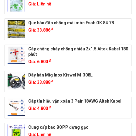
Giá:
Liên hệ
Que hàn đắp chống mài mòn Esab OK 84.78
đ
Giá:
33.886
Cáp chống cháy chống nhiễu 2x1.5 Altek Kabel 180
phút
đ
Giá:
6.800
Dây hàn Mig Inox Kiswel M-308L
đ
Giá:
33.888
Cáp tín hiệu vặn xoắn 3 Pair 18AWG Altek Kabel
đ
Giá:
4.800
Cung cấp bao BOPP đựng gạo
Giá:
Liên hệ