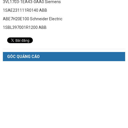
3VL1703-1EA43-0AA0 Siemens
1SAE231111R0140 ABB
ABE7H20E100 Schneider Electric
1SBL397001R1200 ABB
GÓC QUẢNG CÁO