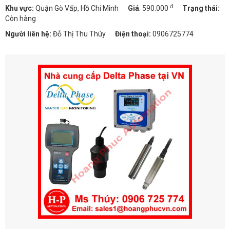
đ
Khu vực:
Quận Gò Vấp, Hồ Chí Minh
Giá
:
590.000
Trạng thái:
Còn hàng
Người liên hệ:
Đỗ Thị Thu Thúy
Điện thoại:
0906725774