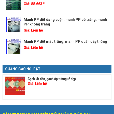
đ
Giá:
88.663
Manh PP dệt dạng cuộn, manh PP có tráng, manh
PP không tráng
Giá:
Liên hệ
Manh PP dệt màu trắng, manh PP quấn dây thừng
Giá:
Liên hệ
QUẢNG CÁO NỔI BẬT
Gạch lát nền, gạch ốp tường rẻ đẹp
Giá:
Liên hệ