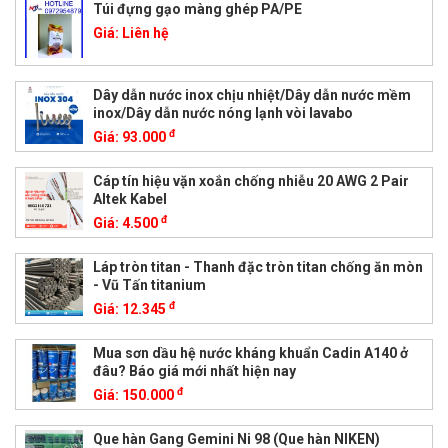
Túi đựng gạo màng ghép PA/PE
Giá:
Liên hệ
Dây dẫn nước inox chịu nhiệt/Dây dẫn nước mềm
inox/Dây dẫn nước nóng lạnh vòi lavabo
đ
Giá:
93.000
Cáp tín hiệu vặn xoắn chống nhiễu 20 AWG 2 Pair
Altek Kabel
đ
Giá:
4.500
Láp tròn titan - Thanh đặc tròn titan chống ăn mòn
- Vũ Tấn titanium
đ
Giá:
12.345
Mua sơn dầu hệ nước kháng khuẩn Cadin A140 ở
đâu? Báo giá mới nhất hiện nay
đ
Giá:
150.000
Que hàn Gang Gemini Ni 98 (Que hàn NIKEN)