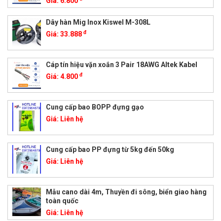
Giá:
6.800
Dây hàn Mig Inox Kiswel M-308L
đ
Giá:
33.888
Cáp tín hiệu vặn xoắn 3 Pair 18AWG Altek Kabel
đ
Giá:
4.800
Cung cấp bao BOPP đựng gạo
Giá:
Liên hệ
Cung cấp bao PP đựng từ 5kg đến 50kg
Giá:
Liên hệ
Mẫu cano dài 4m, Thuyền đi sông, biển giao hàng
toàn quốc
Giá:
Liên hệ