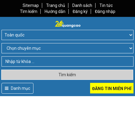
Sitemap
Trang chủ
Danh sách
Tin tức
Tìm kiếm
Hướng dẫn
Đăng ký
Đăng nhập
Tìm kiếm
Danh mục
ĐĂNG TIN MIỄN PHÍ