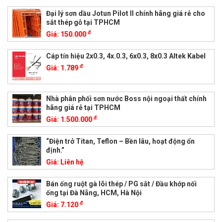
Đại lý sơn dầu Jotun Pilot II chính hãng giá rẻ cho
sắt thép gỗ tại TPHCM
đ
Giá:
150.000
Cáp tín hiệu 2x0.3, 4x.0.3, 6x0.3, 8x0.3 Altek Kabel
đ
Giá:
1.789
Nhà phân phối sơn nước Boss nội ngoại thất chính
hãng giá rẻ tại TPHCM
đ
Giá:
1.500.000
“Điện trở Titan, Teflon – Bền lâu, hoạt động ổn
định.”
Giá:
Liên hệ
Bán ống ruột gà lõi thép / PG sắt / Đầu khớp nối
ống tại Đà Nẵng, HCM, Hà Nội
đ
Giá:
7.120