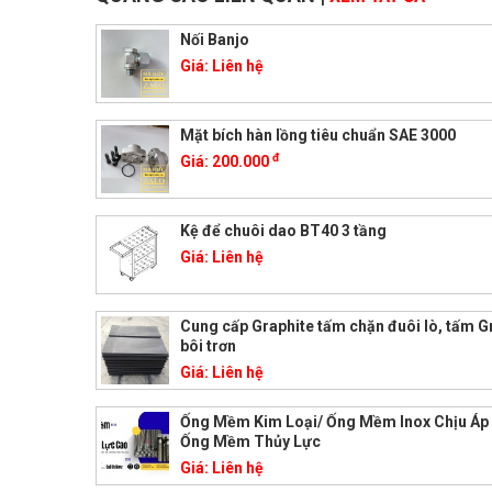
Nối Banjo
Giá:
Liên hệ
Mặt bích hàn lồng tiêu chuẩn SAE 3000
đ
Giá:
200.000
Kệ để chuôi dao BT40 3 tầng
Giá:
Liên hệ
Cung cấp Graphite tấm chặn đuôi lò, tấm G
bôi trơn
Giá:
Liên hệ
Ống Mềm Kim Loại/ Ống Mềm Inox Chịu Áp
Ống Mềm Thủy Lực
Giá:
Liên hệ