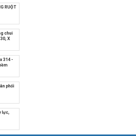
ỐNG RUỘT
ng chui
T30, X
x 314 -
 mềm
hân phối
 lực,