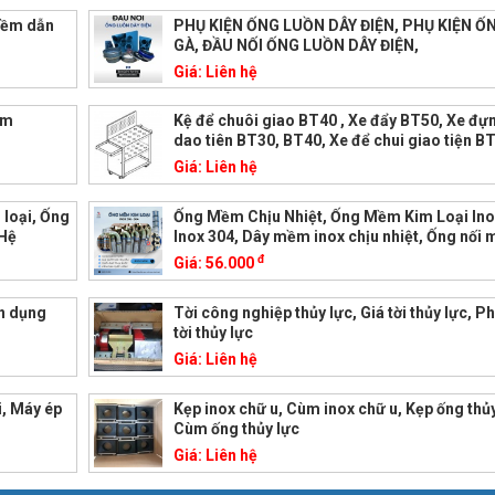
mềm dẫn
PHỤ KIỆN ỐNG LUỒN DÂY ĐIỆN, PHỤ KIỆN 
GÀ, ĐẦU NỐI ỐNG LUỒN DÂY ĐIỆN,
Giá:
Liên hệ
mm
Kệ để chuôi giao BT40 , Xe đẩy BT50, Xe đự
dao tiên BT30, BT40, Xe để chui giao tiện B
Giá:
Liên hệ
loại, Ống
Ống Mềm Chịu Nhiệt, Ống Mềm Kim Loại Ino
 Hệ
Inox 304, Dây mềm inox chịu nhiệt, Ống nối
đ
Giá:
56.000
ên dụng
Tời công nghiệp thủy lực, Giá tời thủy lực, P
tời thủy lực
Giá:
Liên hệ
i, Máy ép
Kẹp inox chữ u, Cùm inox chữ u, Kẹp ống thủy
Cùm ống thủy lực
Giá:
Liên hệ