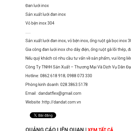
Đan lưới inox
Sản xuất lưới đan inox
Vỏ bện inox 304
…...
Sản xuất lưới đan inox, vỏ bện inox, ống ruột gà bọc inox 30
Gia công đan lưới inox cho dây điện, ống ruột gà lõi thép, 
Nếu quý khách có nhu cầu tư vấn về sản phẩm, vui lòng liên
Công Ty TNHH Sản Xuất – Thương Mại Và Dịch Vụ Dân Đạ
Hotline: 0862 618 918; 0988 073 330
Phòng kinh doanh: 028.3863.5178
Email : dandatflex@gmail.com
Website :http://dandat.com.vn
QUẢNG CÁO LIÊN QUAN
|
XEM TẤT CẢ