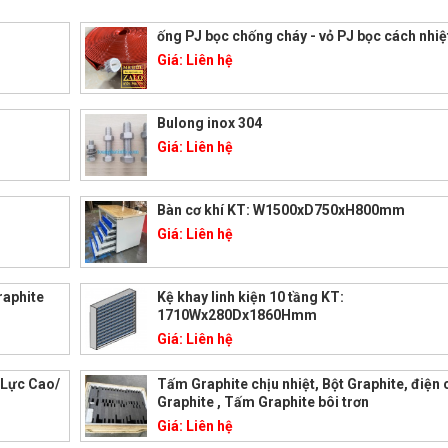
ống PJ bọc chống cháy - vỏ PJ bọc cách nhiệ
Giá:
Liên hệ
Bulong inox 304
Giá:
Liên hệ
Bàn cơ khí KT: W1500xD750xH800mm
Giá:
Liên hệ
raphite
Kệ khay linh kiện 10 tầng KT:
1710Wx280Dx1860Hmm
Giá:
Liên hệ
 Lực Cao/
Tấm Graphite chịu nhiệt, Bột Graphite, điện
Graphite , Tấm Graphite bôi trơn
Giá:
Liên hệ