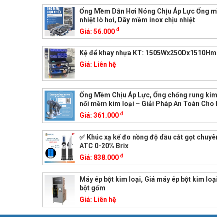
Ống Mềm Dẫn Hơi Nóng Chịu Áp Lực Ống 
nhiệt lò hơi, Dây mềm inox chịu nhiệt
đ
Giá:
56.000
Kệ để khay nhựa KT: 1505Wx250Dx1510H
Giá:
Liên hệ
Ống Mềm Chịu Áp Lực, Ống chống rung kim 
nối mềm kim loại – Giải Pháp An Toàn Cho
đ
Giá:
361.000
✅ Khúc xạ kế đo nồng độ dầu cắt gọt chuy
ATC 0-20% Brix
đ
Giá:
838.000
Máy ép bột kim loại, Giá máy ép bột kim loạ
bột gốm
Giá:
Liên hệ