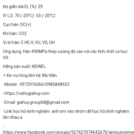
Độ giãn dài EL (%): 29
IV (J): 70 (-20℃)- 55 (-20℃)
Cực hàn: DC(+)
Khí hàn: CO2
Vị trí hàn: F, HF, H, VU, VD, OH
Ứng dụng: Hàn 490MPa thép cường độ cao với các tính chất cơ học
tốt
Hãng sản xuất: KISWEL
+ Xin vui lòng liên hệ: Ms Hiền
-Mobile : 0972916066/0985848923
-https://vattugiahuy.com
-Email: giahuy.group68@gmail.com
-Link học hỏi kinh nghiệm. anh em vào nhóm để học hỏi kinh nghiệm
lẫn nhau ạ
-
https://www.facebook.com/groups/927427074642670/announceme