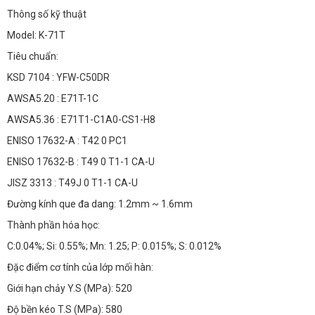
Thông số kỹ thuật
Model: K-71T
Tiêu chuẩn:
KSD 7104 : YFW-C50DR
AWSA5.20 : E71T-1C
AWSA5.36 : E71T1-C1A0-CS1-H8
ENISO 17632-A : T42 0 PC1
ENISO 17632-B : T49 0 T1-1 CA-U
JISZ 3313 : T49J 0 T1-1 CA-U
Đường kính que đa dang: 1.2mm ~ 1.6mm
Thành phần hóa học:
C:0.04%; Si: 0.55%; Mn: 1.25; P: 0.015%; S: 0.012%
Đặc điểm cơ tính của lớp mối hàn:
Giới hạn chảy Y.S (MPa): 520
Độ bền kéo T.S (MPa): 580