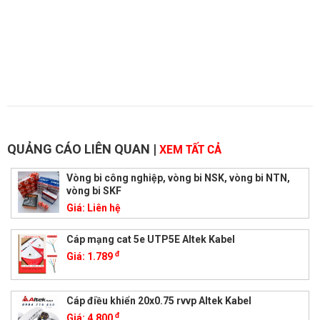
QUẢNG CÁO LIÊN QUAN
|
XEM TẤT CẢ
Vòng bi công nghiệp, vòng bi NSK, vòng bi NTN,
vòng bi SKF
Giá:
Liên hệ
Cáp mạng cat 5e UTP5E Altek Kabel
đ
Giá:
1.789
Cáp điều khiển 20x0.75 rvvp Altek Kabel
đ
Giá:
4.800