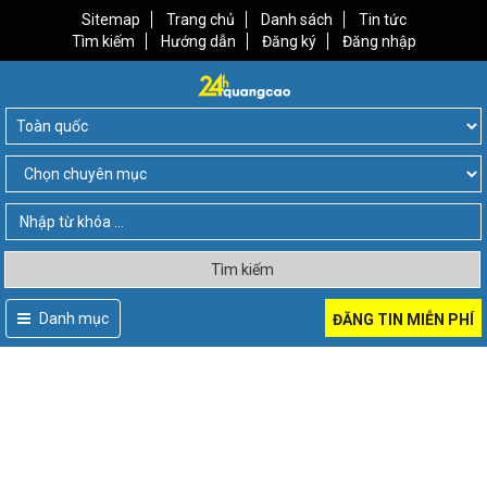
Sitemap
Trang chủ
Danh sách
Tin tức
Tìm kiếm
Hướng dẫn
Đăng ký
Đăng nhập
Tìm kiếm
Danh mục
ĐĂNG TIN MIỄN PHÍ