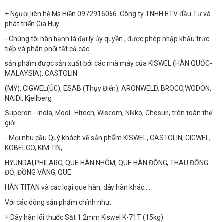
+ Người liên hệ Ms Hiền 0972916066. Công ty TNHH HTV đầu Tư và
phát triển Gia Huy.
- Chúng tôi hân hạnh là đại lý ủy quyền , được phép nhập khẩu trực
tiếp và phân phối tất cả các
sản phẩm được sản xuất bởi các nhà máy của KISWEL (HÀN QUỐC-
MALAYSIA), CASTOLIN
(MỸ), CIGWEL(ÚC), ESAB (Thụy Điển), ARONWELD, BROCO,WODON,
NAIDI, Kjellberg
Superon - India, Modi- Hitech, Wisdom, Nikko, Chosun, trên toàn thế
giới.
- Mọi nhu cầu Quý khách về sản phẩm KISWEL, CASTOLIN, CIGWEL,
KOBELCO, KIM TÍN,
HYUNDAI,PHILARC, QUE HÀN NHÔM, QUE HÀN ĐỒNG, THAU ĐỒNG
ĐỎ, ĐỒNG VÀNG, QUE
HÀN TITAN và các loại que hàn, dây hàn khác….
Với các dòng sản phẩm chính như:
+ Dây hàn lõi thuốc Săt 1.2mm Kiswel K-71T (15kg)