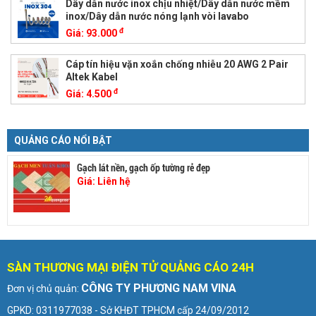
Dây dẫn nước inox chịu nhiệt/Dây dẫn nước mềm
inox/Dây dẫn nước nóng lạnh vòi lavabo
đ
Giá:
93.000
Cáp tín hiệu vặn xoắn chống nhiễu 20 AWG 2 Pair
Altek Kabel
đ
Giá:
4.500
QUẢNG CÁO NỔI BẬT
Gạch lát nền, gạch ốp tường rẻ đẹp
Giá:
Liên hệ
SÀN THƯƠNG MẠI ĐIỆN TỬ QUẢNG CÁO 24H
CÔNG TY PHƯƠNG NAM VINA
Đơn vị chủ quản:
GPKD: 0311977038 - Sở KHĐT TPHCM cấp 24/09/2012