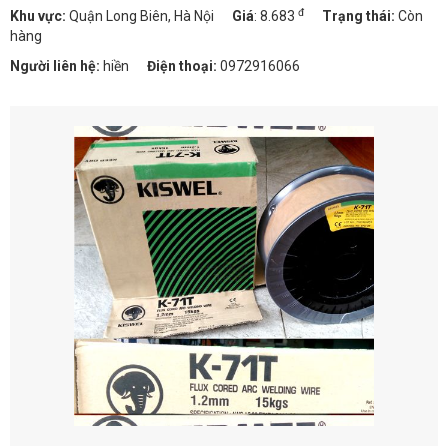
đ
Khu vực:
Quận Long Biên, Hà Nội
Giá
:
8.683
Trạng thái:
Còn
hàng
Người liên hệ:
hiền
Điện thoại:
0972916066