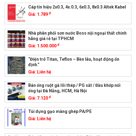
Cáp tín hiệu 2x0.3, 4x.0.3, 6x0.3, 8x0.3 Altek Kabel
đ
Giá:
1.789
Nhà phân phối sơn nước Boss nội ngoại thất chính
hãng giá rẻ tại TPHCM
đ
Giá:
1.500.000
“Điện trở Titan, Teflon – Bền lâu, hoạt động ổn
định.”
Giá:
Liên hệ
Bán ống ruột gà lõi thép / PG sắt / Đầu khớp nối
ống tại Đà Nẵng, HCM, Hà Nội
đ
Giá:
7.120
Túi đựng gạo màng ghép PA/PE
Giá:
Liên hệ