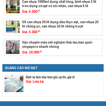
Can nhựa 1000ml đựng chất lỏng, bình nhựa 2 lít
tròn đựng sirupt có vòi nhấn, can nhựa 5 lít
đ
Giá:
5.000
SX can nhựa 30 lít đựng dầu thực vật, can nhựa 25
lít chống ọc, can nhựa 20 lít chống trượt
đ
Giá:
5.000
Vận chuyển mẫu xét nghiệm thái lan,hàn quốc
singapore nhanh chóng
đ
Giá:
20.000
QUẢNG CÁO NỔI BẬT
Dịch vụ làm visa trọn gói, uy tín, giá rẻ
Giá:
Liên hệ