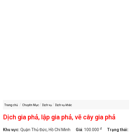
Trang chủ
Chuyên Mục
Dịch vụ
Dịch vụ khác
Dịch gia phả, lập gia phả, vẽ cây gia phả
đ
Khu vực:
Quận Thủ Đức, Hồ Chí Minh
Giá
:
100.000
Trạng thái: