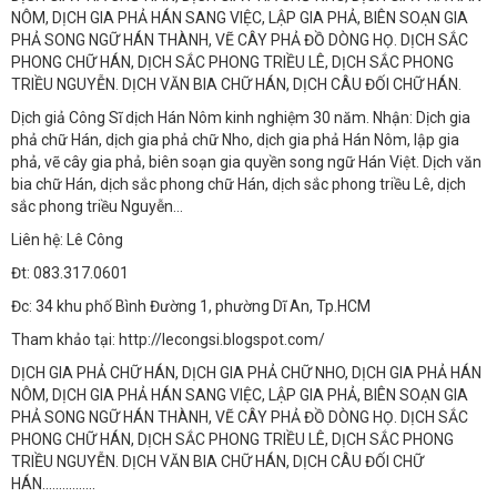
NÔM, DỊCH GIA PHẢ HÁN SANG VIỆC, LẬP GIA PHẢ, BIÊN SOẠN GIA
PHẢ SONG NGỮ HÁN THÀNH, VẼ CÂY PHẢ ĐỒ DÒNG HỌ. DỊCH SẮC
PHONG CHỮ HÁN, DỊCH SẮC PHONG TRIỀU LÊ, DỊCH SẮC PHONG
TRIỀU NGUYỄN. DỊCH VĂN BIA CHỮ HÁN, DỊCH CÂU ĐỐI CHỮ HÁN.
Dịch giả Công Sĩ dịch Hán Nôm kinh nghiệm 30 năm. Nhận: Dịch gia
phả chữ Hán, dịch gia phả chữ Nho, dịch gia phả Hán Nôm, lập gia
phả, vẽ cây gia phả, biên soạn gia quyền song ngữ Hán Việt. Dịch văn
bia chữ Hán, dịch sắc phong chữ Hán, dịch sắc phong triều Lê, dịch
sắc phong triều Nguyễn...
Liên hệ: Lê Công
Đt: 083.317.0601
Đc: 34 khu phố Bình Đường 1, phường Dĩ An, Tp.HCM
Tham khảo tại: http://lecongsi.blogspot.com/
DỊCH GIA PHẢ CHỮ HÁN, DỊCH GIA PHẢ CHỮ NHO, DỊCH GIA PHẢ HÁN
NÔM, DỊCH GIA PHẢ HÁN SANG VIỆC, LẬP GIA PHẢ, BIÊN SOẠN GIA
PHẢ SONG NGỮ HÁN THÀNH, VẼ CÂY PHẢ ĐỒ DÒNG HỌ. DỊCH SẮC
PHONG CHỮ HÁN, DỊCH SẮC PHONG TRIỀU LÊ, DỊCH SẮC PHONG
TRIỀU NGUYỄN. DỊCH VĂN BIA CHỮ HÁN, DỊCH CÂU ĐỐI CHỮ
HÁN................