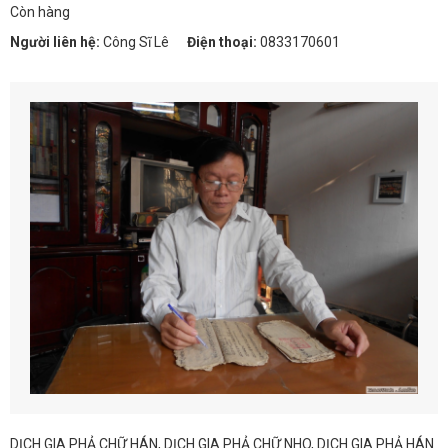
Còn hàng
Người liên hệ:
Công Sĩ Lê
Điện thoại:
0833170601
DỊCH GIA PHẢ CHỮ HÁN, DỊCH GIA PHẢ CHỮ NHO, DỊCH GIA PHẢ HÁN