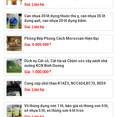
Giá:
Liên hệ
Can nhựa 30 lít đựng thuốc thú y, can nhựa 25 lít
đựng axit, can nhựa 20 lít đựng kiềm
Giá:
Liên hệ
Phòng Bếp Phong Cách Moroccan Hiện Đại
đ
Giá:
9.909.999
Dịch vụ Cắt cỏ, Cắt tỉa và Chăm sóc cây xanh nhà
xưởng KCN Bình Dương
đ
Giá:
1.000.000
Cung cấp chổi than K14Z3, NCC634,RC73, RE59
Giá:
Liên hệ
Vỏ thùng đựng sơn 1 lít, báo giá vỏ thùng sơn 4 lít,
xô nhựa 5 lít, vỏ thùng sơn 6 lít tròn
Giá:
Liên hệ