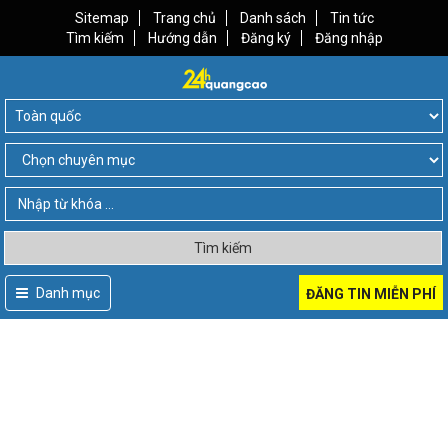
Sitemap
Trang chủ
Danh sách
Tin tức
Tìm kiếm
Hướng dẫn
Đăng ký
Đăng nhập
Tìm kiếm
Danh mục
ĐĂNG TIN MIỄN PHÍ