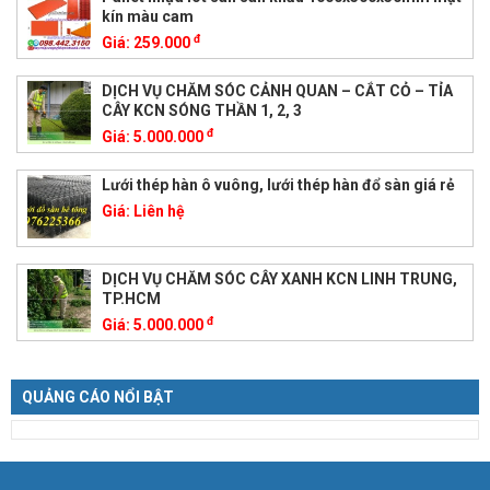
kín màu cam
đ
Giá:
259.000
DỊCH VỤ CHĂM SÓC CẢNH QUAN – CẮT CỎ – TỈA
CÂY KCN SÓNG THẦN 1, 2, 3
đ
Giá:
5.000.000
Lưới thép hàn ô vuông, lưới thép hàn đổ sàn giá rẻ
Giá:
Liên hệ
DỊCH VỤ CHĂM SÓC CÂY XANH KCN LINH TRUNG,
TP.HCM
đ
Giá:
5.000.000
QUẢNG CÁO NỔI BẬT