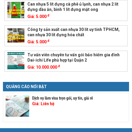
Can nhựa 5 lít đựng cà phê ủ lạnh, can nhựa 2 lít
đựng dầu ăn, bình 1 lít đựng mật ong
đ
Giá:
5.000
Công ty sản xuất can nhựa 30 lít uy tính TPHCM,
can nhựa 30 lít đựng hóa chất
đ
Giá:
5.000
Tư vấn viên chuyên tư vấn gói bảo hiểm gia đình
Dai-ichi Life phù hợp tại Quận 2
đ
Giá:
10.000.000
QUẢNG CÁO NỔI BẬT
Dịch vụ làm visa trọn gói, uy tín, giá rẻ
Giá:
Liên hệ