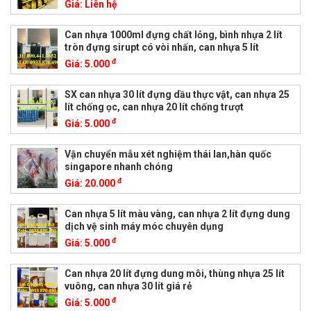
Giá:
Liên hệ
Can nhựa 1000ml đựng chất lỏng, bình nhựa 2 lít
tròn đựng sirupt có vòi nhấn, can nhựa 5 lít
đ
Giá:
5.000
SX can nhựa 30 lít đựng dầu thực vật, can nhựa 25
lít chống ọc, can nhựa 20 lít chống trượt
đ
Giá:
5.000
Vận chuyển mẫu xét nghiệm thái lan,hàn quốc
singapore nhanh chóng
đ
Giá:
20.000
Can nhựa 5 lít màu vàng, can nhựa 2 lít đựng dung
dịch vệ sinh máy móc chuyên dụng
đ
Giá:
5.000
Can nhựa 20 lít đựng dung môi, thùng nhựa 25 lít
vuông, can nhựa 30 lít giá rẻ
đ
Giá:
5.000