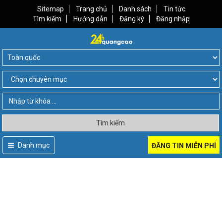
Sitemap
Trang chủ
Danh sách
Tin tức
Tìm kiếm
Hướng dẫn
Đăng ký
Đăng nhập
Tìm kiếm
Danh mục
ĐĂNG TIN MIỄN PHÍ