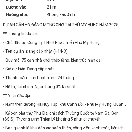
Đường vào:
21 m
Hướng nhà:
Không xác định
DỰ ÁN CĂN HỘ ĐÁNG MONG CHỜ TẠI PHÚ MỸ HƯNG NĂM 2025
** Thông tin dự án:
• Chủ đầu tư: Công Ty TNHH Phát Triển Phú Mỹ Hưng
• Tên dự án: Đang cập nhật (H14-3)
• Quy mô: 75 căn nhà khối thấp tầng, kiến trúc hiện đại
• Giá dự kiến: Đang cập nhật
• Thanh toán: Linh hoạt trong 24 tháng
• Hỗ trợ tài chính: Ngân hàng 0% lãi suất
** Vị trí đắc địa:
• Nằm trên đường Hà Huy Tập, khu Cảnh Đồi - Phú Mỹ Hưng, Quận 7
• Kế bên biệt thự Phú Gia, chỉ cách Trường Quốc tế Nam Sài Gòn
(SSIS), Trường Đinh Thiện Lý khoảng 5 phút di chuyển
• Bao quanh là khu dân cư hoàn thiện, công viên xanh mát, tiện ích