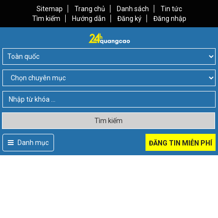
Sitemap
Trang chủ
Danh sách
Tin tức
Tìm kiếm
Hướng dẫn
Đăng ký
Đăng nhập
Tìm kiếm
Danh mục
ĐĂNG TIN MIỄN PHÍ