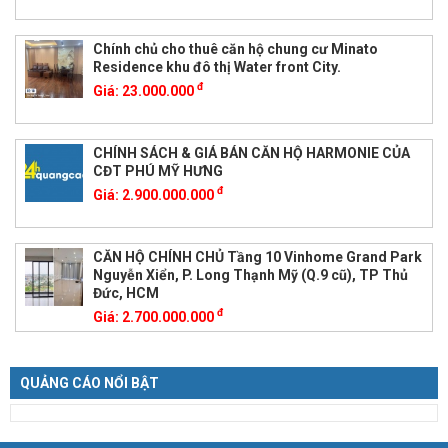
Chính chủ cho thuê căn hộ chung cư Minato
Residence khu đô thị Water front City.
đ
Giá:
23.000.000
CHÍNH SÁCH & GIÁ BÁN CĂN HỘ HARMONIE CỦA
CĐT PHÚ MỸ HƯNG
đ
Giá:
2.900.000.000
CĂN HỘ CHÍNH CHỦ Tầng 10 Vinhome Grand Park
Nguyễn Xiển, P. Long Thạnh Mỹ (Q.9 cũ), TP Thủ
Đức, HCM
đ
Giá:
2.700.000.000
QUẢNG CÁO NỔI BẬT