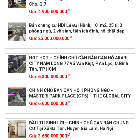
Chợ, Q.7
đ
Giá:
4.900.000.000
Bán chung cư HDI Lê Đại Hành, 101m2, 25 tỉ, 3
phòng ngủ, 2 vệ sinh, tiện ích đỉnh, nội thất đẹp
đ
Giá:
25.000.000.000
HOT HOT – CHÍNH CHỦ CẦN BÁN CĂN HỘ AKARI
CITY NAM LONG 77 Võ Văn Kiệt, P.An Lạc, Q.Bình
Tân, TP.HCM
đ
Giá:
6.300.000.000
CHÍNH CHỦ BÁN CĂN HỘ 1 PHÒNG NGỦ –
MASTERI PARK PLACE (CT5) – THE GLOBAL CITY
đ
Giá:
6.600.000.000
ĐẦU TƯ SINH LỜI – CHÍNH CHỦ CẦN BÁN CHUNG
CƯ Tại Xã Đa Tốn, Huyện Gia Lâm, Hà Nội
đ
Giá:
3.680.000.000