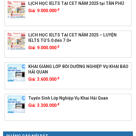
LỊCH HỌC IELTS TẠI CET NĂM 2025 tại TÂN PHÚ
đ
Giá:
9.000.000
LỊCH HỌC IELTS TẠI CET NĂM 2025 – LUYỆN
IELTS TỪ 5.0 đến 7.0+
đ
Giá:
9.000.000
KHAI GIẢNG LỚP BỒI DƯỠNG NGHIỆP VỤ KHAI BÁO
HẢI QUAN
đ
Giá:
3.600.000
Tuyển Sinh Lớp Nghiệp Vụ Khai Hải Quan
đ
Giá:
3.300.000