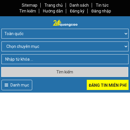
Sitemap
Trang chủ
Danh sách
Tin tức
Tìm kiếm
Hướng dẫn
Đăng ký
Đăng nhập
Tìm kiếm
Danh mục
ĐĂNG TIN MIỄN PHÍ