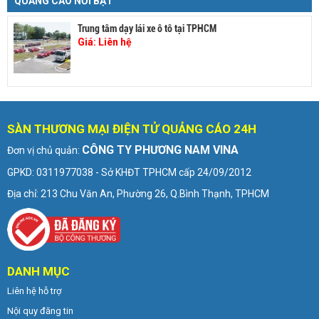
QUẢNG CÁO NỔI BẬT
Trung tâm dạy lái xe ô tô tại TPHCM
Giá:
Liên hệ
SÀN THƯƠNG MẠI ĐIỆN TỬ QUẢNG CÁO 24H
CÔNG TY PHƯƠNG NAM VINA
Đơn vị chủ quản:
GPKD: 0311977038 - Sở KHĐT TPHCM cấp 24/09/2012
Địa chỉ: 213 Chu Văn An, Phường 26, Q.Bình Thạnh, TPHCM
DANH MỤC
Liên hệ hỗ trợ
Nội quy đăng tin