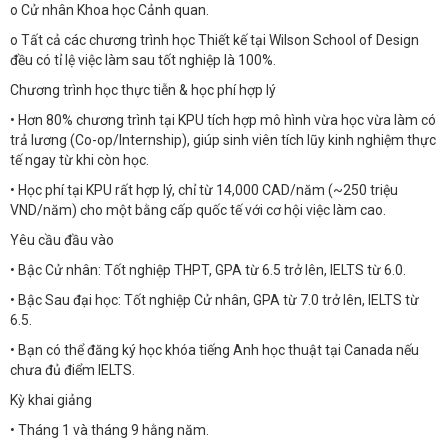
o Cử nhân Khoa học Cảnh quan.
o Tất cả các chương trình học Thiết kế tại Wilson School of Design
đều có tỉ lệ việc làm sau tốt nghiệp là 100%.
Chương trình học thực tiễn & học phí hợp lý
• Hơn 80% chương trình tại KPU tích hợp mô hình vừa học vừa làm có
trả lương (Co-op/Internship), giúp sinh viên tích lũy kinh nghiệm thực
tế ngay từ khi còn học.
• Học phí tại KPU rất hợp lý, chỉ từ 14,000 CAD/năm (~250 triệu
VND/năm) cho một bằng cấp quốc tế với cơ hội việc làm cao.
Yêu cầu đầu vào
• Bậc Cử nhân: Tốt nghiệp THPT, GPA từ 6.5 trở lên, IELTS từ 6.0.
• Bậc Sau đại học: Tốt nghiệp Cử nhân, GPA từ 7.0 trở lên, IELTS từ
6.5.
• Bạn có thể đăng ký học khóa tiếng Anh học thuật tại Canada nếu
chưa đủ điểm IELTS.
Kỳ khai giảng
• Tháng 1 và tháng 9 hằng năm.