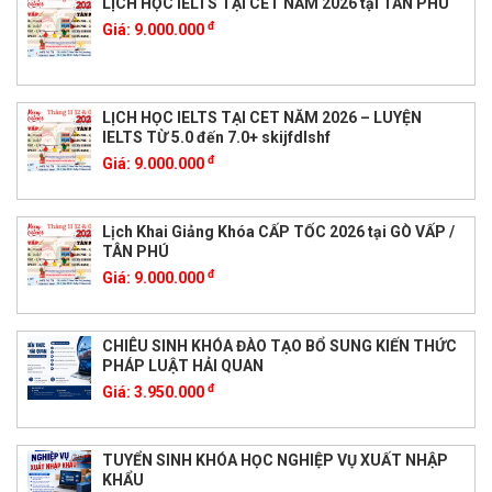
LỊCH HỌC IELTS TẠI CET NĂM 2026 tại TÂN PHÚ
đ
Giá:
9.000.000
LỊCH HỌC IELTS TẠI CET NĂM 2026 – LUYỆN
IELTS TỪ 5.0 đến 7.0+ skijfdlshf
đ
Giá:
9.000.000
Lịch Khai Giảng Khóa CẤP TỐC 2026 tại GÒ VẤP /
TÂN PHÚ
đ
Giá:
9.000.000
CHIÊU SINH KHÓA ĐÀO TẠO BỔ SUNG KIẾN THỨC
PHÁP LUẬT HẢI QUAN
đ
Giá:
3.950.000
TUYỂN SINH KHÓA HỌC NGHIỆP VỤ XUẤT NHẬP
KHẨU