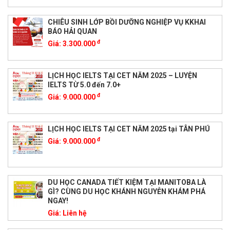
CHIÊU SINH LỚP BỒI DƯỠNG NGHIỆP VỤ KKHAI
BÁO HẢI QUAN
đ
Giá:
3.300.000
LỊCH HỌC IELTS TẠI CET NĂM 2025 – LUYỆN
IELTS TỪ 5.0 đến 7.0+
đ
Giá:
9.000.000
LỊCH HỌC IELTS TẠI CET NĂM 2025 tại TÂN PHÚ
đ
Giá:
9.000.000
DU HỌC CANADA TIẾT KIỆM TẠI MANITOBA LÀ
GÌ? CÙNG DU HỌC KHÁNH NGUYỄN KHÁM PHÁ
NGAY!
Giá:
Liên hệ