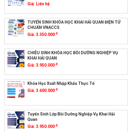
Giá:
Liên hệ
TUYỂN SINH KHÓA HỌC KHAI HẢI QUAN ĐIỆN TỬ
CHUẨN VNACCS
đ
Giá:
3.350.000
CHIÊU SINH KHÓA HỌC BỒI DƯỠNG NGHIỆP VỤ
KHAI HẢI QUAN
đ
Giá:
3.950.000
Khóa Học Xuất Nhập Khẩu Thực Tế
đ
Giá:
3.600.000
Tuyển Sinh Lớp Bồi Dưỡng Nghiệp Vụ Khai Hải
Quan
đ
Giá:
3.950.000