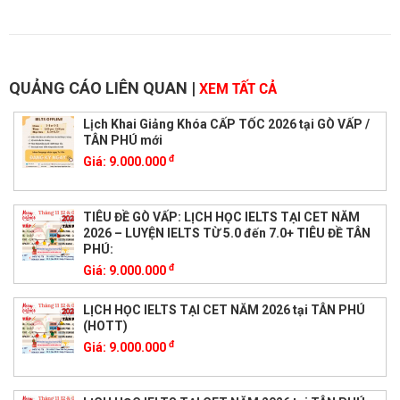
QUẢNG CÁO LIÊN QUAN
|
XEM TẤT CẢ
Lịch Khai Giảng Khóa CẤP TỐC 2026 tại GÒ VẤP /
TÂN PHÚ mới
đ
Giá:
9.000.000
TIÊU ĐỀ GÒ VẤP: LỊCH HỌC IELTS TẠI CET NĂM
2026 – LUYỆN IELTS TỪ 5.0 đến 7.0+ TIÊU ĐỀ TÂN
PHÚ:
đ
Giá:
9.000.000
LỊCH HỌC IELTS TẠI CET NĂM 2026 tại TÂN PHÚ
(HOTT)
đ
Giá:
9.000.000