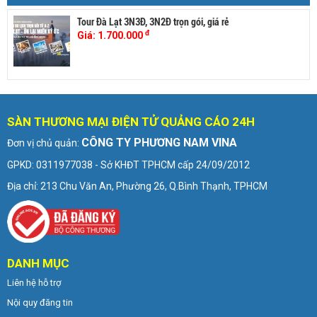
Tour Đà Lạt 3N3Đ, 3N2Đ trọn gói, giá rẻ
đ
Giá:
1.700.000
SÀN THƯƠNG MẠI ĐIỆN TỬ QUẢNG CÁO 24H
CÔNG TY PHƯƠNG NAM VINA
Đơn vị chủ quản:
GPKD: 0311977038 - Sở KHĐT TPHCM cấp 24/09/2012
Địa chỉ: 213 Chu Văn An, Phường 26, Q.Bình Thạnh, TPHCM
DANH MỤC
Liên hệ hỗ trợ
Nội quy đăng tin