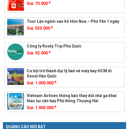
đ
Giá:
70.000
Tour Lặn ngắm san hô Hòn Nưa – Phú Yên 1 ngày
đ
Giá:
550.000
Công ty Rooty Trip Phú Quốc
đ
Giá:
92.000
Cơ hội trở thành đại lý bán vé máy bay HCM đi
Seoul Hàn Quốc
đ
Giá:
1.000.000
Vietnam Airlines thông báo thay đổi nhà ga khai
thác tại sân bay Phố Đông Thượng Hải
đ
Giá:
1.000.000
QUẢNG CÁO NỔI BẬT