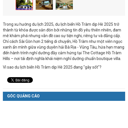
Trong xu hướng du lịch 2025, du lịch biển Hồ Tràm dịp Hè 2025 trở
thành từ khóa được săn đón bởi những tín đồ yêu thiên nhiên, đam
mê khám phá nhưng vẫn đề cao sự tiện nghi, riêng tư và đẳng cấp.
Chỉ cách Sài Gòn hơn 2 tiếng di chuyển, Hồ Tràm như một viên ngọc
xanh ẩn mình giữa vùng duyên hải Bà Rịa - Vũng Tàu, hứa hẹn mang
đến hành trình nghỉ dưỡng đầy cảm hứng tại The Cottage Hồ Tràm
Hills – nơi tái định nghĩa khái niệm nghỉ dưỡng chuẩn boutique villa.
Vì sao du lịch biển Hồ Tràm dịp Hè 2025 đang "gây sốt"?
GÓC QUẢNG CÁO