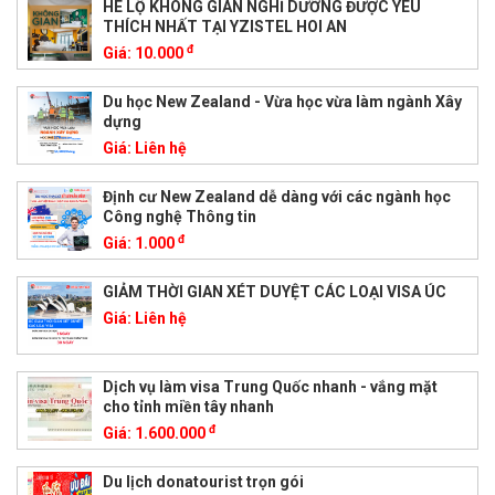
HÉ LỘ KHÔNG GIAN NGHỈ DƯỠNG ĐƯỢC YÊU
THÍCH NHẤT TẠI YZISTEL HOI AN
đ
Giá:
10.000
Du học New Zealand - Vừa học vừa làm ngành Xây
dựng
Giá:
Liên hệ
Định cư New Zealand dễ dàng với các ngành học
Công nghệ Thông tin
đ
Giá:
1.000
GIẢM THỜI GIAN XÉT DUYỆT CÁC LOẠI VISA ÚC
Giá:
Liên hệ
Dịch vụ làm visa Trung Quốc nhanh - vắng mặt
cho tỉnh miền tây nhanh
đ
Giá:
1.600.000
Du lịch donatourist trọn gói