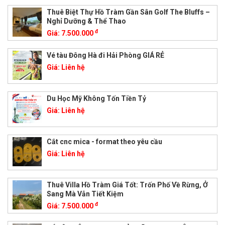
Thuê Biệt Thự Hồ Tràm Gần Sân Golf The Bluffs –
Nghỉ Dưỡng & Thể Thao
đ
Giá:
7.500.000
Vé tàu Đông Hà đi Hải Phòng GIÁ RẺ
Giá:
Liên hệ
Du Học Mỹ Không Tốn Tiền Tỷ
Giá:
Liên hệ
Cắt cnc mica - format theo yêu cầu
Giá:
Liên hệ
Thuê Villa Hồ Tràm Giá Tốt: Trốn Phố Về Rừng, Ở
Sang Mà Vẫn Tiết Kiệm
đ
Giá:
7.500.000