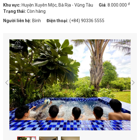
đ
Khu vực:
Huyện Xuyên Mộc, Bà Rịa - Vũng Tàu
Giá
:
8.000.000
Trạng thái:
Còn hàng
Người liên hệ:
Bình
Điện thoại:
(+84) 90336 5555