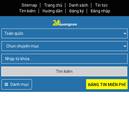
Sitemap
Trang chủ
Danh sách
Tin tức
Tìm kiếm
Hướng dẫn
Đăng ký
Đăng nhập
Tìm kiếm
Danh mục
ĐĂNG TIN MIỄN PHÍ