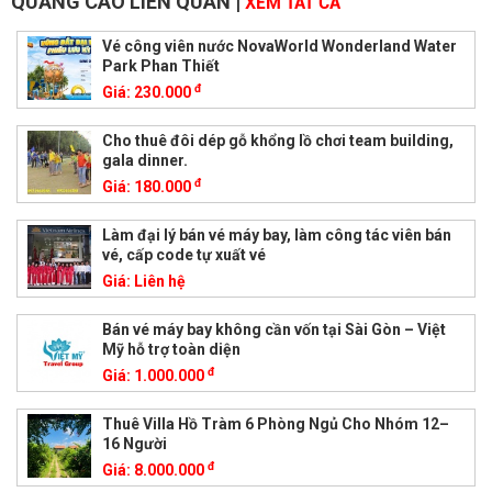
QUẢNG CÁO LIÊN QUAN
|
XEM TẤT CẢ
Vé công viên nước NovaWorld Wonderland Water
Park Phan Thiết
đ
Giá:
230.000
Cho thuê đôi dép gỗ khổng lồ chơi team building,
gala dinner.
đ
Giá:
180.000
Làm đại lý bán vé máy bay, làm công tác viên bán
vé, cấp code tự xuất vé
Giá:
Liên hệ
Bán vé máy bay không cần vốn tại Sài Gòn – Việt
Mỹ hỗ trợ toàn diện
đ
Giá:
1.000.000
Thuê Villa Hồ Tràm 6 Phòng Ngủ Cho Nhóm 12–
16 Người
đ
Giá:
8.000.000