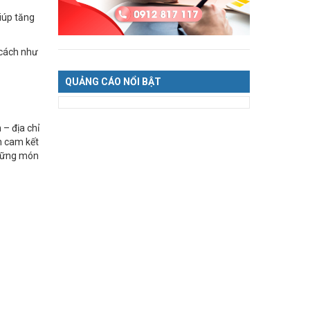
iúp tăng
 cách như
QUẢNG CÁO NỔI BẬT
– địa chỉ
h cam kết
những món