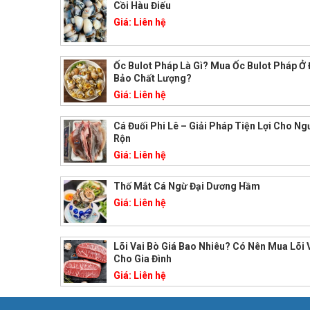
Cồi Hàu Điếu
Giá:
Liên hệ
Ốc Bulot Pháp Là Gì? Mua Ốc Bulot Pháp Ở
Bảo Chất Lượng?
Giá:
Liên hệ
Cá Đuối Phi Lê – Giải Pháp Tiện Lợi Cho Ng
Rộn
Giá:
Liên hệ
Thố Mắt Cá Ngừ Đại Dương Hầm
Giá:
Liên hệ
Lõi Vai Bò Giá Bao Nhiêu? Có Nên Mua Lõi 
Cho Gia Đình
Giá:
Liên hệ