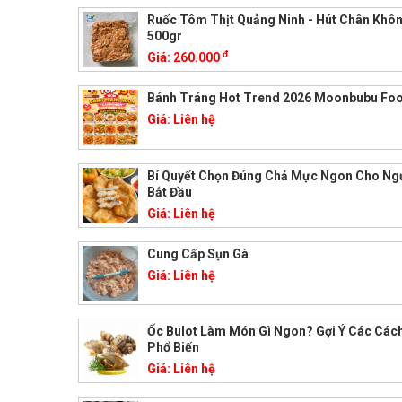
Ruốc Tôm Thịt Quảng Ninh - Hút Chân Khôn
500gr
đ
Giá:
260.000
Bánh Tráng Hot Trend 2026 Moonbubu Fo
Giá:
Liên hệ
Bí Quyết Chọn Đúng Chả Mực Ngon Cho Ng
Bắt Đầu
Giá:
Liên hệ
Cung Cấp Sụn Gà
Giá:
Liên hệ
Ốc Bulot Làm Món Gì Ngon? Gợi Ý Các Cách
Phổ Biến
Giá:
Liên hệ