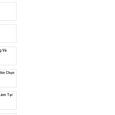
Q
g Và
Nên Chọn
Làm Tại