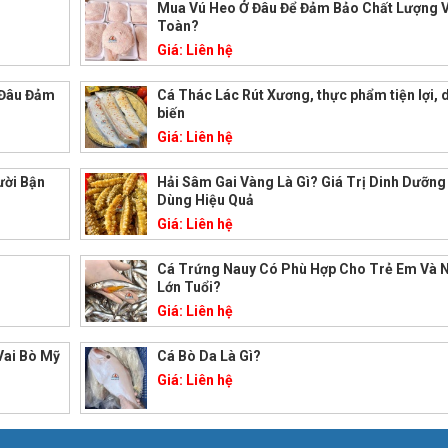
Mua Vú Heo Ở Đâu Để Đảm Bảo Chất Lượng 
Toàn?
Giá:
Liên hệ
 Đâu Đảm
Cá Thác Lác Rút Xương, thực phẩm tiện lợi, 
biến
Giá:
Liên hệ
ười Bận
Hải Sâm Gai Vàng Là Gì? Giá Trị Dinh Dưỡng
Dùng Hiệu Quả
Giá:
Liên hệ
Cá Trứng Nauy Có Phù Hợp Cho Trẻ Em Và 
Lớn Tuổi?
Giá:
Liên hệ
Vai Bò Mỹ
Cá Bò Da Là Gì?
Giá:
Liên hệ