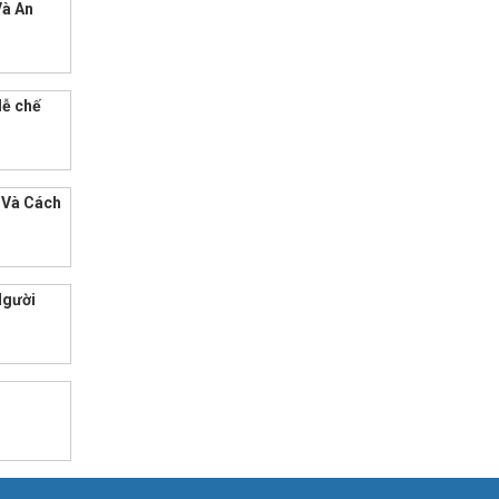
Và An
dễ chế
 Và Cách
Người