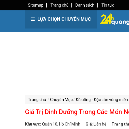
Sitemap
Trang chủ
Danh sách
Tin tức
LỰA CHỌN CHUYÊN MỤC
Trang chủ
Chuyên Mục
Đồ uống - Đặc sản vùng miền
Giá Trị Dinh Dưỡng Trong Các Món 
Khu vực:
Quận 10, Hồ Chí Minh
Giá
:
Liên hệ
Trạng th