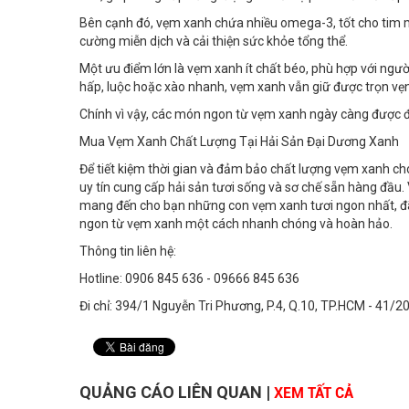
Bên cạnh đó, vẹm xanh chứa nhiều omega-3, tốt cho tim 
cường miễn dịch và cải thiện sức khỏe tổng thể.
Một ưu điểm lớn là vẹm xanh ít chất béo, phù hợp với ngư
hấp, luộc hoặc xào nhanh, vẹm xanh vẫn giữ được trọn vẹn 
Chính vì vậy, các món ngon từ vẹm xanh ngày càng được đ
Mua Vẹm Xanh Chất Lượng Tại Hải Sản Đại Dương Xanh
Để tiết kiệm thời gian và đảm bảo chất lượng vẹm xanh ch
uy tín cung cấp hải sản tươi sống và sơ chế sẵn hàng đầu
mang đến cho bạn những con vẹm xanh tươi ngon nhất, đã
ngon từ vẹm xanh một cách nhanh chóng và hoàn hảo.
Thông tin liên hệ:
Hotline: 0906 845 636 - 09666 845 636
Đi chỉ: 394/1 Nguyễn Tri Phương, P.4, Q.10, TP.HCM - 41/
QUẢNG CÁO LIÊN QUAN
|
XEM TẤT CẢ