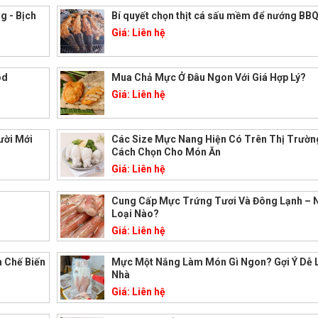
g - Bịch
Bí quyết chọn thịt cá sấu mềm để nướng BB
Giá:
Liên hệ
od
Mua Chả Mực Ở Đâu Ngon Với Giá Hợp Lý?
Giá:
Liên hệ
ười Mới
Các Size Mực Nang Hiện Có Trên Thị Trườn
Cách Chọn Cho Món Ăn
Giá:
Liên hệ
Cung Cấp Mực Trứng Tươi Và Đông Lạnh – 
Loại Nào?
Giá:
Liên hệ
 Chế Biến
Mực Một Nắng Làm Món Gì Ngon? Gợi Ý Dễ 
Nhà
Giá:
Liên hệ