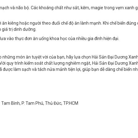
mạch và não bộ. Các khoáng chất như sắt, kẽm, magie trong vẹm xanh g
ời ăn kiêng hoặc người theo đuổi chế độ ăn lành mạnh. Khi chế biến đúng
giá trị dinh dưỡng.
ưa vào thực đơn ăn uống khoa học của nhiều gia đình hiện đại.
o những món ăn tuyệt vời của bạn, hãy lựa chọn Hải Sản Đại Dương Xanh 
. Với quy trình kiểm soát chất lượng nghiêm ngặt, Hải Sản Đại Dương Xan
 được làm sạch và tách nửa mảnh tiện lợi, giúp bạn dễ dàng chế biến 
20 Tam Bình, P. Tam Phú, Thủ Đức, TP.HCM