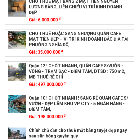
CHO THUÊ MẶT BẰNG 2 MẶT TIỀN NGUYỄN
LƯƠNG BẰNG, LIÊN CHIỂU VỊ TRÍ KINH DOANH
ĐẸP
đ
Giá:
6.000.000
CHO THUÊ HOẶC SANG NHƯỢNG QUÁN CAFE
MẶT TIỀN ĐẸP – VỊ TRÍ KINH DOANH ĐẮC ĐỊA TẠI
PHƯỜNG NGHĨA ĐÔ,
đ
Giá:
35.000.000
Quận 12 ! CHỐT NHANH, QUÁN CAFE S/VƯỜN -
VÕNG - TRẠM SẠC - ĐIỂM TÂM, DTSD : 750 m2,
MB THUÊ RẺ CHỈ
đ
Giá:
497.000.000
Quận 10 ! CHỐT NHANH ! SANG RẺ QUÁN CAFE S/
VƯỜN - ĐẸP LẮM KHU VP CTY - 5 NGÂN HÀNG -
ĐIỂM TÂM,
đ
Giá:
198.000.000
Chính chủ cần cho thuê mặt bằng tuyệt đẹp ngay
sau sân bóng quyền quý