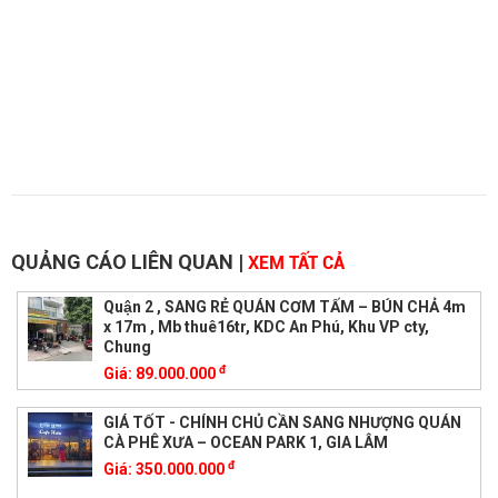
QUẢNG CÁO LIÊN QUAN
|
XEM TẤT CẢ
Quận 2 , SANG RẺ QUÁN CƠM TẤM – BÚN CHẢ 4m
x 17m , Mb thuê16tr, KDC An Phú, Khu VP cty,
Chung
đ
Giá:
89.000.000
GIÁ TỐT - CHÍNH CHỦ CẦN SANG NHƯỢNG QUÁN
CÀ PHÊ XƯA – OCEAN PARK 1, GIA LÂM
đ
Giá:
350.000.000