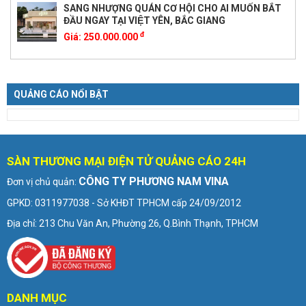
SANG NHƯỢNG QUÁN CƠ HỘI CHO AI MUỐN BẮT
ĐẦU NGAY TẠI VIỆT YÊN, BẮC GIANG
đ
Giá:
250.000.000
QUẢNG CÁO NỔI BẬT
SÀN THƯƠNG MẠI ĐIỆN TỬ QUẢNG CÁO 24H
CÔNG TY PHƯƠNG NAM VINA
Đơn vị chủ quản:
GPKD: 0311977038 - Sở KHĐT TPHCM cấp 24/09/2012
Địa chỉ: 213 Chu Văn An, Phường 26, Q.Bình Thạnh, TPHCM
DANH MỤC