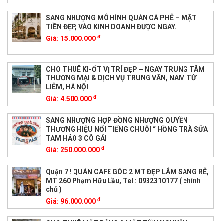
SANG NHƯỢNG MÔ HÌNH QUÁN CÀ PHÊ – MẶT
TIỀN ĐẸP, VÀO KINH DOANH ĐƯỢC NGAY.
đ
Giá:
15.000.000
CHO THUÊ KI-ỐT VỊ TRÍ ĐẸP – NGAY TRUNG TÂM
THƯƠNG MẠI & DỊCH VỤ TRUNG VĂN, NAM TỪ
LIÊM, HÀ NỘI
đ
Giá:
4.500.000
SANG NHƯỢNG HỢP ĐỒNG NHƯỢNG QUYỀN
THƯƠNG HIỆU NỔI TIẾNG CHUỖI “ HỒNG TRÀ SỮA
TAM HẢO 3 CÔ GÁI
đ
Giá:
250.000.000
Quận 7 ! QUÁN CAFE GÓC 2 MT ĐẸP LẮM SANG RẺ,
MT 260 Phạm Hữu Lầu, Tel : 0932310177 ( chính
chủ )
đ
Giá:
96.000.000