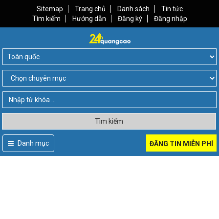
Sitemap
Trang chủ
Danh sách
Tin tức
Tìm kiếm
Hướng dẫn
Đăng ký
Đăng nhập
Tìm kiếm
Danh mục
ĐĂNG TIN MIỄN PHÍ