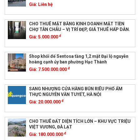
Giá:
Liên hệ
CHO THUÊ MẶT BẰNG KINH DOANH MẶT TIỀN
CHỢ TÂN CHÂU – VỊ TRÍ ĐẸP, GIÁ THUÊ HẤP DẪN.
đ
Giá:
5.000.000
Shop khối đế Sentosa tầng 1,2 mặt Đại lộ nguyễn
hoàng cạnh ủy ban phường Hạc Thành
đ
Giá:
7.500.000.000
SANG NHƯỢNG CỬA HÀNG BÚN RIÊU PHỐ ẨM
THỰC NGUYỄN VĂN TUYẾT, HÀ NỘI
đ
Giá:
20.000.000
CHO THUÊ ĐẤT DIỆN TÍCH LỚN – KHU VỰC TRIỆU
VIỆT VƯƠNG, ĐÀ LẠT
đ
Giá:
180.000.000