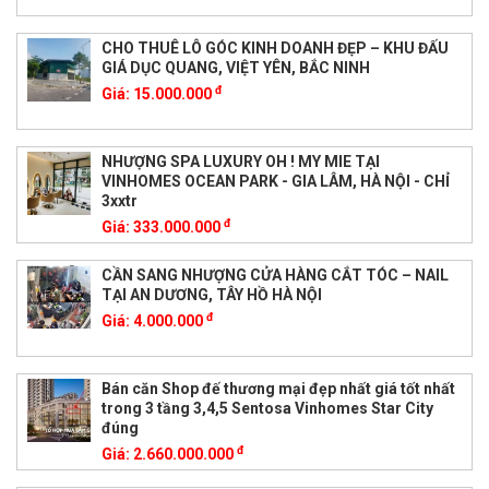
CHO THUÊ LÔ GÓC KINH DOANH ĐẸP – KHU ĐẤU
GIÁ DỤC QUANG, VIỆT YÊN, BẮC NINH
đ
Giá:
15.000.000
NHƯỢNG SPA LUXURY OH ! MY MIE TẠI
VINHOMES OCEAN PARK - GIA LÂM, HÀ NỘI - CHỈ
3xxtr
đ
Giá:
333.000.000
CẦN SANG NHƯỢNG CỬA HÀNG CẮT TÓC – NAIL
TẠI AN DƯƠNG, TÂY HỒ HÀ NỘI
đ
Giá:
4.000.000
Bán căn Shop đế thương mại đẹp nhất giá tốt nhất
trong 3 tầng 3,4,5 Sentosa Vinhomes Star City
đúng
đ
Giá:
2.660.000.000