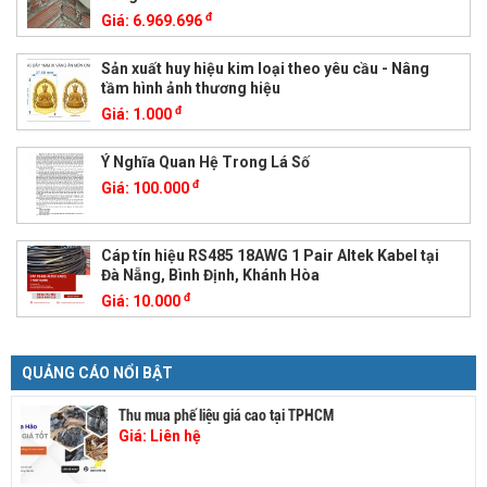
đ
Giá:
6.969.696
Sản xuất huy hiệu kim loại theo yêu cầu - Nâng
tầm hình ảnh thương hiệu
đ
Giá:
1.000
Ý Nghĩa Quan Hệ Trong Lá Số
đ
Giá:
100.000
Cáp tín hiệu RS485 18AWG 1 Pair Altek Kabel tại
Đà Nẵng, Bình Định, Khánh Hòa
đ
Giá:
10.000
QUẢNG CÁO NỔI BẬT
Thu mua phế liệu giá cao tại TPHCM
Giá:
Liên hệ