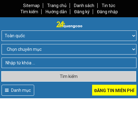
Sitemap
Trang chủ
Danh sách
Tin tức
Tìm kiếm
Hướng dẫn
Đăng ký
Đăng nhập
Tìm kiếm
Danh mục
ĐĂNG TIN MIỄN PHÍ