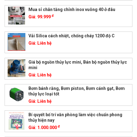
Mua sỉ chân tăng chỉnh inox vuông 40 ở đâu
đ
Giá:
99.999
Vải Silica cách nhiệt, chống cháy 1200 độ C
Giá:
Liên hệ
Giá bộ nguồn thủy lực mini, Bán bộ nguồn thủy lực
mini
Giá:
Liên hệ
Bơm bánh răng, Bơm piston, Bơm cánh gạt, Bơm
thủy lực loại tốt
Giá:
Liên hệ
Bí quyết bố trí văn phòng làm việc chuẩn phong
thủy hiện nay
đ
Giá:
1.000.000