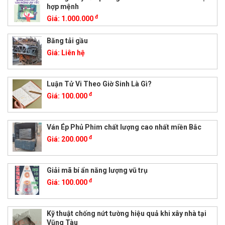
hợp mệnh
đ
Giá:
1.000.000
Băng tải gầu
Giá:
Liên hệ
Luận Tử Vi Theo Giờ Sinh Là Gì?
đ
Giá:
100.000
Ván Ép Phủ Phim chất lượng cao nhất miền Bắc
đ
Giá:
200.000
Giải mã bí ẩn năng lượng vũ trụ
đ
Giá:
100.000
Kỹ thuật chống nứt tường hiệu quả khi xây nhà tại
Vũng Tàu