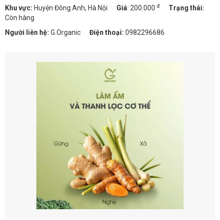
đ
Khu vực:
Huyện Đông Anh, Hà Nội
Giá
:
200.000
Trạng thái:
Còn hàng
Người liên hệ:
G.Organic
Điện thoại:
0982296686