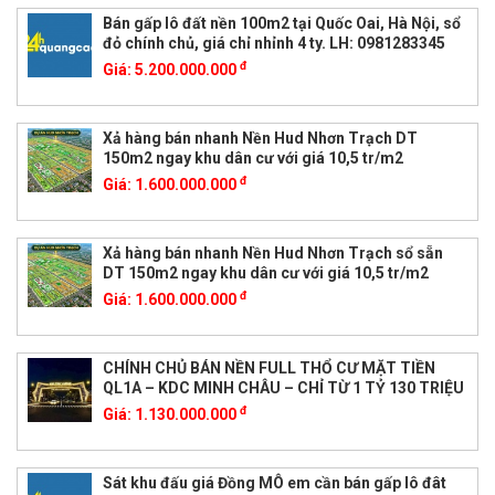
Bán gấp lô đất nền 100m2 tại Quốc Oai, Hà Nội, sổ
đỏ chính chủ, giá chỉ nhỉnh 4 ty. LH: 0981283345
đ
Giá:
5.200.000.000
Xả hàng bán nhanh Nền Hud Nhơn Trạch DT
150m2 ngay khu dân cư với giá 10,5 tr/m2
đ
Giá:
1.600.000.000
Xả hàng bán nhanh Nền Hud Nhơn Trạch sổ sẵn
DT 150m2 ngay khu dân cư với giá 10,5 tr/m2
đ
Giá:
1.600.000.000
CHÍNH CHỦ BÁN NỀN FULL THỔ CƯ MẶT TIỀN
QL1A – KDC MINH CHÂU – CHỈ TỪ 1 TỶ 130 TRIỆU
đ
Giá:
1.130.000.000
Sát khu đấu giá Đồng MÔ em cần bán gấp lô đât