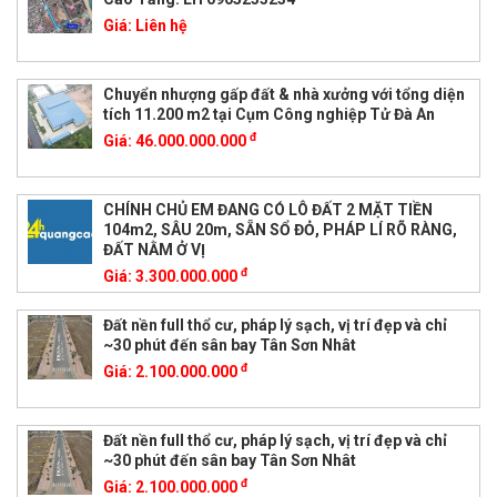
Giá:
Liên hệ
Chuyển nhượng gấp đất & nhà xưởng với tổng diện
tích 11.200 m2 tại Cụm Công nghiệp Tử Đà An
đ
Giá:
46.000.000.000
CHÍNH CHỦ EM ĐANG CÓ LÔ ĐẤT 2 MẶT TIỀN
104m2, SÂU 20m, SẴN SỔ ĐỎ, PHÁP LÍ RÕ RÀNG,
ĐẤT NẰM Ở VỊ
đ
Giá:
3.300.000.000
Đất nền full thổ cư, pháp lý sạch, vị trí đẹp và chỉ
~30 phút đến sân bay Tân Sơn Nhât
đ
Giá:
2.100.000.000
Đất nền full thổ cư, pháp lý sạch, vị trí đẹp và chỉ
~30 phút đến sân bay Tân Sơn Nhât
đ
Giá:
2.100.000.000