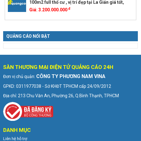
100m2 full thổ cư , vị trí đẹp tại La Gián giá tốt,
đ
Giá:
3.200.000.000
QUẢNG CÁO NỔI BẬT
SÀN THƯƠNG MẠI ĐIỆN TỬ QUẢNG CÁO 24H
CÔNG TY PHƯƠNG NAM VINA
Đơn vị chủ quản:
GPKD: 0311977038 - Sở KHĐT TPHCM cấp 24/09/2012
Địa chỉ: 213 Chu Văn An, Phường 26, Q.Bình Thạnh, TPHCM
DANH MỤC
Liên hệ hỗ trợ