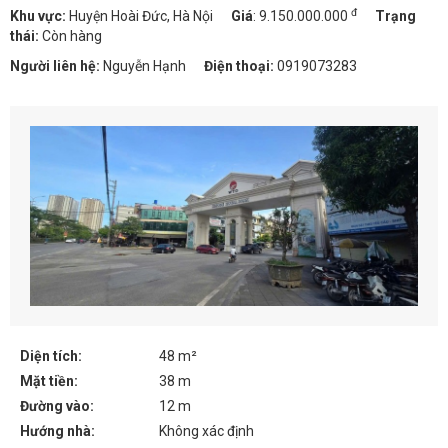
đ
Khu vực:
Huyện Hoài Đức, Hà Nội
Giá
:
9.150.000.000
Trạng
thái:
Còn hàng
Người liên hệ:
Nguyễn Hạnh
Điện thoại:
0919073283
Diện tích:
48 m²
Mặt tiền:
38 m
Đường vào:
12 m
Hướng nhà:
Không xác định