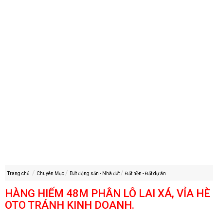
Trang chủ
Chuyên Mục
Bất động sản - Nhà đất
Đất nền - Đất dự án
HÀNG HIẾM 48M PHÂN LÔ LAI XÁ, VỈA HÈ
OTO TRÁNH KINH DOANH.