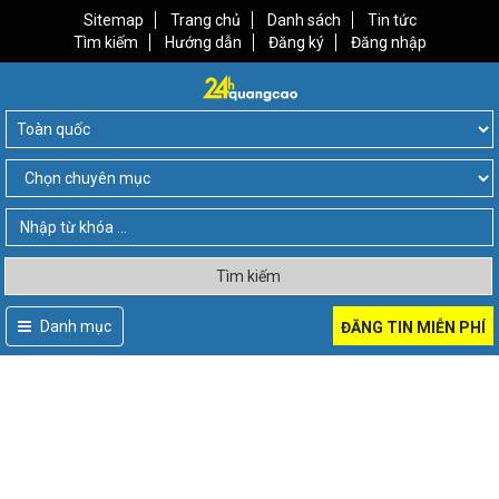
Sitemap
Trang chủ
Danh sách
Tin tức
Tìm kiếm
Hướng dẫn
Đăng ký
Đăng nhập
Tìm kiếm
Danh mục
ĐĂNG TIN MIỄN PHÍ