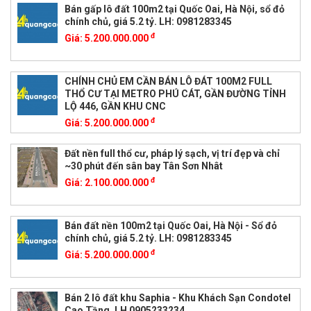
Bán gấp lô đất 100m2 tại Quốc Oai, Hà Nội, sổ đỏ
chính chủ, giá 5.2 tỷ. LH: 0981283345
đ
Giá:
5.200.000.000
CHÍNH CHỦ EM CẦN BÁN LÔ ĐÁT 100M2 FULL
THỔ CƯ TẠI METRO PHÚ CÁT, GẦN ĐƯỜNG TỈNH
LỘ 446, GẦN KHU CNC
đ
Giá:
5.200.000.000
Đất nền full thổ cư, pháp lý sạch, vị trí đẹp và chỉ
~30 phút đến sân bay Tân Sơn Nhât
đ
Giá:
2.100.000.000
Bán đất nền 100m2 tại Quốc Oai, Hà Nội - Sổ đỏ
chính chủ, giá 5.2 tỷ. LH: 0981283345
đ
Giá:
5.200.000.000
Bán 2 lô đất khu Saphia - Khu Khách Sạn Condotel
Cao Tầng. LH 0905233234