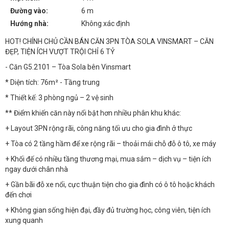
Đường vào:
6 m
Hướng nhà:
Không xác định
HOT! CHÍNH CHỦ CẦN BÁN CĂN 3PN TÒA SOLA VINSMART – CĂN
ĐẸP, TIỆN ÍCH VƯỢT TRỘI CHỈ 6 TỶ
- Căn G5.2101 – Tòa Sola bên Vinsmart
* Diện tích: 76m² - Tầng trung
* Thiết kế: 3 phòng ngủ – 2 vệ sinh
** Điểm khiến căn này nổi bật hơn nhiều phân khu khác:
+ Layout 3PN rộng rãi, công năng tối ưu cho gia đình ở thực
+ Tòa có 2 tầng hầm để xe rộng rãi – thoải mái chỗ đỗ ô tô, xe máy
+ Khối đế có nhiều tầng thương mại, mua sắm – dịch vụ – tiện ích
ngay dưới chân nhà
+ Gần bãi đỗ xe nổi, cực thuận tiện cho gia đình có ô tô hoặc khách
đến chơi
+ Không gian sống hiện đại, đầy đủ trường học, công viên, tiện ích
xung quanh