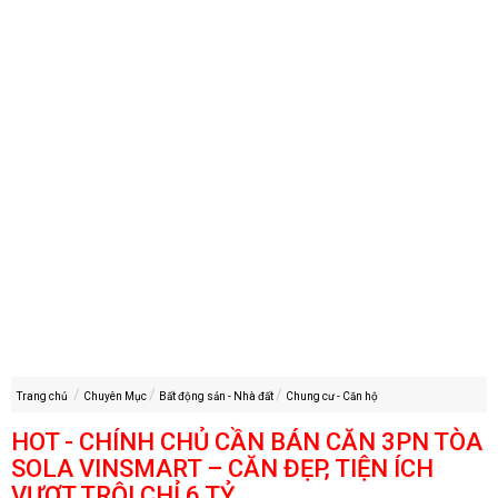
Trang chủ
Chuyên Mục
Bất động sản - Nhà đất
Chung cư - Căn hộ
HOT - CHÍNH CHỦ CẦN BÁN CĂN 3PN TÒA
SOLA VINSMART – CĂN ĐẸP, TIỆN ÍCH
VƯỢT TRỘI CHỈ 6 TỶ