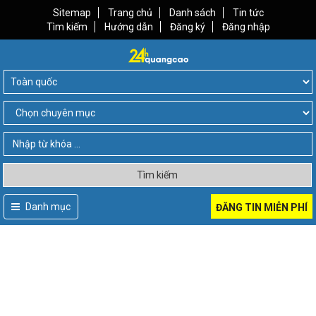
Sitemap
Trang chủ
Danh sách
Tin tức
Tìm kiếm
Hướng dẫn
Đăng ký
Đăng nhập
Tìm kiếm
Danh mục
ĐĂNG TIN MIỄN PHÍ