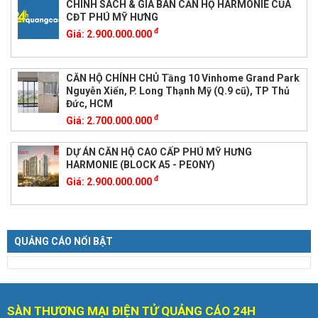
CHÍNH SÁCH & GIÁ BÁN CĂN HỘ HARMONIE CỦA
CĐT PHÚ MỸ HƯNG
đ
Giá:
2.900.000.000
CĂN HỘ CHÍNH CHỦ Tầng 10 Vinhome Grand Park
Nguyễn Xiển, P. Long Thạnh Mỹ (Q.9 cũ), TP Thủ
Đức, HCM
đ
Giá:
2.700.000.000
DỰ ÁN CĂN HỘ CAO CẤP PHÚ MỸ HƯNG
HARMONIE (BLOCK A5 - PEONY)
đ
Giá:
2.900.000.000
QUẢNG CÁO NỔI BẬT
SÀN THƯƠNG MẠI ĐIỆN TỬ QUẢNG CÁO 24H