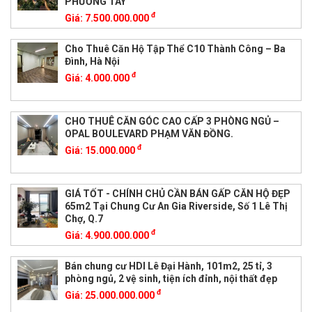
PHƯỜNG TÂY
đ
Giá:
7.500.000.000
Cho Thuê Căn Hộ Tập Thể C10 Thành Công – Ba
Đình, Hà Nội
đ
Giá:
4.000.000
CHO THUÊ CĂN GÓC CAO CẤP 3 PHÒNG NGỦ –
OPAL BOULEVARD PHẠM VĂN ĐỒNG.
đ
Giá:
15.000.000
GIÁ TỐT - CHÍNH CHỦ CẦN BÁN GẤP CĂN HỘ ĐẸP
65m2 Tại Chung Cư An Gia Riverside, Số 1 Lê Thị
Chợ, Q.7
đ
Giá:
4.900.000.000
Bán chung cư HDI Lê Đại Hành, 101m2, 25 tỉ, 3
phòng ngủ, 2 vệ sinh, tiện ích đỉnh, nội thất đẹp
đ
Giá:
25.000.000.000