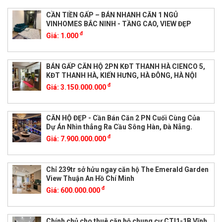
CẦN TIỀN GẤP – BÁN NHANH CĂN 1 NGỦ
VINHOMES BẮC NINH - TẦNG CAO, VIEW ĐẸP
đ
Giá:
1.000
BÁN GẤP CĂN HỘ 2PN KĐT THANH HÀ CIENCO 5,
KĐT THANH HÀ, KIẾN HƯNG, HÀ ĐÔNG, HÀ NỘI
đ
Giá:
3.150.000.000
CĂN HỘ ĐẸP - Cần Bán Căn 2 PN Cuối Cùng Của
Dự Án Nhìn thẳng Ra Cầu Sông Hàn, Đà Nẵng.
đ
Giá:
7.900.000.000
Chỉ 239tr sở hửu ngay căn hộ The Emerald Garden
View Thuận An Hồ Chí Minh
đ
Giá:
600.000.000
Chính chủ cho thuê căn hộ chung cư CTI1-1B Vĩnh