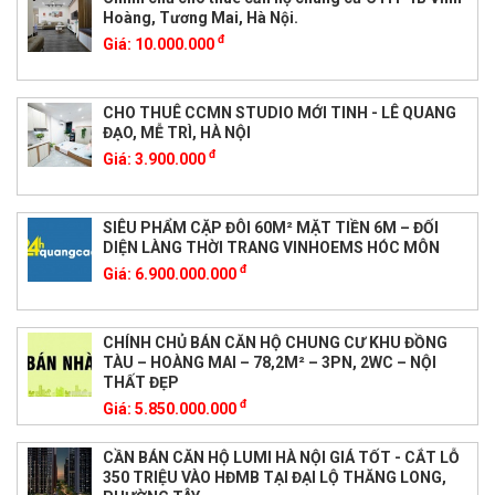
Hoàng, Tương Mai, Hà Nội.
đ
Giá:
10.000.000
CHO THUÊ CCMN STUDIO MỚI TINH - LÊ QUANG
ĐẠO, MỄ TRÌ, HÀ NỘI
đ
Giá:
3.900.000
SIÊU PHẨM CẶP ĐÔI 60M² MẶT TIỀN 6M – ĐỐI
DIỆN LÀNG THỜI TRANG VINHOEMS HÓC MÔN
đ
Giá:
6.900.000.000
CHÍNH CHỦ BÁN CĂN HỘ CHUNG CƯ KHU ĐỒNG
TÀU – HOÀNG MAI – 78,2M² – 3PN, 2WC – NỘI
THẤT ĐẸP
đ
Giá:
5.850.000.000
CẦN BÁN CĂN HỘ LUMI HÀ NỘI GIÁ TỐT - CẮT LỖ
350 TRIỆU VÀO HĐMB TẠI ĐẠI LỘ THĂNG LONG,