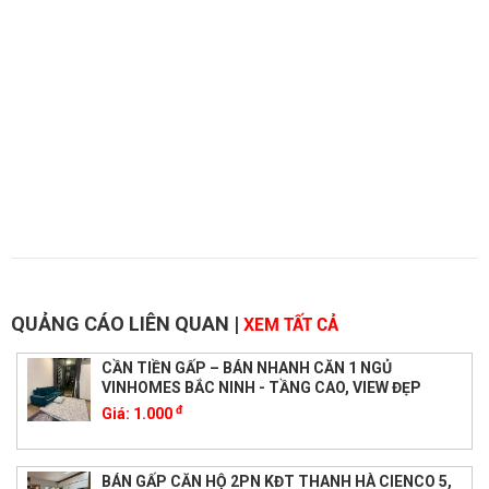
QUẢNG CÁO LIÊN QUAN
|
XEM TẤT CẢ
CẦN TIỀN GẤP – BÁN NHANH CĂN 1 NGỦ
VINHOMES BẮC NINH - TẦNG CAO, VIEW ĐẸP
đ
Giá:
1.000
BÁN GẤP CĂN HỘ 2PN KĐT THANH HÀ CIENCO 5,