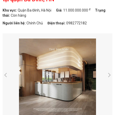
đ
Khu vực:
Quận Ba Đình, Hà Nội
Giá
:
11.000.000.000
Trạng
thái:
Còn hàng
Người liên hệ:
Chính Chủ
Điện thoại:
0982772182