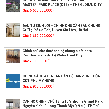
CHÍNH CHỦ BÁN CĂN HỘ 1 PHÒNG NGỦ –
MASTERI PARK PLACE (CT5) – THE GLOBAL CITY
đ
Giá:
6.600.000.000
ĐẦU TƯ SINH LỜI – CHÍNH CHỦ CẦN BÁN CHUNG
CƯ Tại Xã Đa Tốn, Huyện Gia Lâm, Hà Nội
đ
Giá:
3.680.000.000
Chính chủ cho thuê căn hộ chung cư Minato
Residence khu đô thị Water front City.
đ
Giá:
23.000.000
CHÍNH SÁCH & GIÁ BÁN CĂN HỘ HARMONIE CỦA
CĐT PHÚ MỸ HƯNG
đ
Giá:
2.900.000.000
CĂN HỘ CHÍNH CHỦ Tầng 10 Vinhome Grand Park
Nguyễn Xiển, P. Long Thạnh Mỹ (Q.9 cũ), TP Thủ