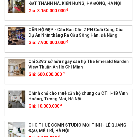
KĐT THANH HÀ, KIẾN HƯNG, HÀ ĐÔNG, HÀ NỘI
đ
Giá:
3.150.000.000
CĂN HỘ ĐẸP - Cần Bán Căn 2 PN Cuối Cùng Của
Dự Án Nhìn thẳng Ra Cầu Sông Hàn, Đà Nẵng.
đ
Giá:
7.900.000.000
Chỉ 239tr sở hửu ngay căn hộ The Emerald Garden
View Thuận An Hồ Chí Minh
đ
Giá:
600.000.000
Chính chủ cho thuê căn hộ chung cư CTI1-1B Vĩnh
Hoàng, Tương Mai, Hà Nội.
đ
Giá:
10.000.000
CHO THUÊ CCMN STUDIO MỚI TINH - LÊ QUANG
ĐẠO, MỄ TRÌ, HÀ NỘI
đ