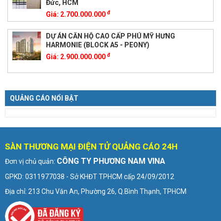
Đức, HCM
đ
Giá:
2.700.000.000
DỰ ÁN CĂN HỘ CAO CẤP PHÚ MỸ HƯNG
HARMONIE (BLOCK A5 - PEONY)
đ
Giá:
2.900.000.000
QUẢNG CÁO NỔI BẬT
SÀN THƯƠNG MẠI ĐIỆN TỬ QUẢNG CÁO 24H
CÔNG TY PHƯƠNG NAM VINA
Đơn vị chủ quản:
GPKD: 0311977038 - Sở KHĐT TPHCM cấp 24/09/2012
Địa chỉ: 213 Chu Văn An, Phường 26, Q.Bình Thạnh, TPHCM