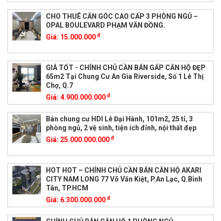
CHO THUÊ CĂN GÓC CAO CẤP 3 PHÒNG NGỦ –
OPAL BOULEVARD PHẠM VĂN ĐỒNG.
đ
Giá:
15.000.000
GIÁ TỐT - CHÍNH CHỦ CẦN BÁN GẤP CĂN HỘ ĐẸP
65m2 Tại Chung Cư An Gia Riverside, Số 1 Lê Thị
Chợ, Q.7
đ
Giá:
4.900.000.000
Bán chung cư HDI Lê Đại Hành, 101m2, 25 tỉ, 3
phòng ngủ, 2 vệ sinh, tiện ích đỉnh, nội thất đẹp
đ
Giá:
25.000.000.000
HOT HOT – CHÍNH CHỦ CẦN BÁN CĂN HỘ AKARI
CITY NAM LONG 77 Võ Văn Kiệt, P.An Lạc, Q.Bình
Tân, TP.HCM
đ
Giá:
6.300.000.000