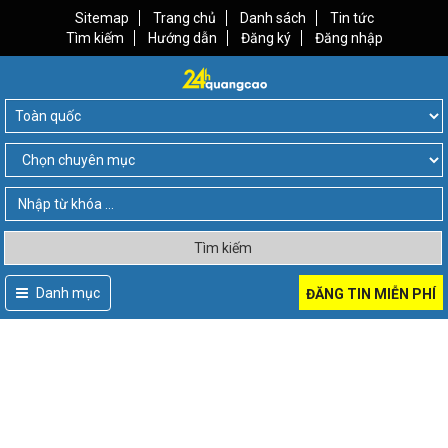
Sitemap
Trang chủ
Danh sách
Tin tức
Tìm kiếm
Hướng dẫn
Đăng ký
Đăng nhập
Tìm kiếm
Danh mục
ĐĂNG TIN MIỄN PHÍ