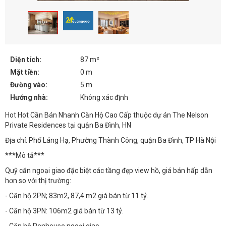
Diện tích:
87 m²
Mặt tiền:
0 m
Đường vào:
5 m
Hướng nhà:
Không xác định
Hot Hot Cần Bán Nhanh Căn Hộ Cao Cấp thuộc dự án The Nelson
Private Residences tại quận Ba Đình, HN
Địa chỉ: Phố Láng Hạ, Phường Thành Công, quận Ba Đình, TP Hà Nội
***Mô tả***
Quỹ căn ngoại giao đặc biệt các tầng đẹp view hồ, giá bán hấp dẫn
hơn so với thị trường:
- Căn hộ 2PN; 83m2, 87,4 m2 giá bán từ 11 tỷ.
- Căn hộ 3PN: 106m2 giá bán từ 13 tỷ.
- Căn hộ Penhouse ngoại giao.