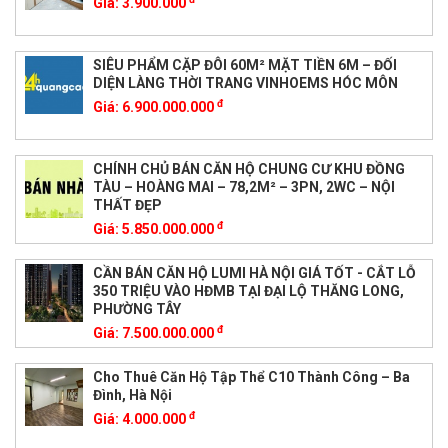
Giá:
3.900.000
SIÊU PHẨM CẶP ĐÔI 60M² MẶT TIỀN 6M – ĐỐI
DIỆN LÀNG THỜI TRANG VINHOEMS HÓC MÔN
đ
Giá:
6.900.000.000
CHÍNH CHỦ BÁN CĂN HỘ CHUNG CƯ KHU ĐỒNG
TÀU – HOÀNG MAI – 78,2M² – 3PN, 2WC – NỘI
THẤT ĐẸP
đ
Giá:
5.850.000.000
CẦN BÁN CĂN HỘ LUMI HÀ NỘI GIÁ TỐT - CẮT LỖ
350 TRIỆU VÀO HĐMB TẠI ĐẠI LỘ THĂNG LONG,
PHƯỜNG TÂY
đ
Giá:
7.500.000.000
Cho Thuê Căn Hộ Tập Thể C10 Thành Công – Ba
Đình, Hà Nội
đ
Giá:
4.000.000