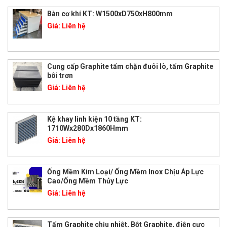
Bàn cơ khí KT: W1500xD750xH800mm
Giá:
Liên hệ
Cung cấp Graphite tấm chặn đuôi lò, tấm Graphite
bôi trơn
Giá:
Liên hệ
Kệ khay linh kiện 10 tầng KT:
1710Wx280Dx1860Hmm
Giá:
Liên hệ
Ống Mềm Kim Loại/ Ống Mềm Inox Chịu Áp Lực
Cao/Ống Mềm Thủy Lực
Giá:
Liên hệ
Tấm Graphite chịu nhiệt, Bột Graphite, điện cực