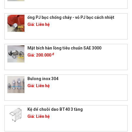
ống PJ bọc chống cháy - vỏ PJ bọc cách nhiệt
Giá:
Liên hệ
Mặt bích hàn lồng tiêu chuẩn SAE 3000
đ
Giá:
200.000
Bulong inox 304
Giá:
Liên hệ
Kệ để chuôi dao BT40 3 tầng
Giá:
Liên hệ