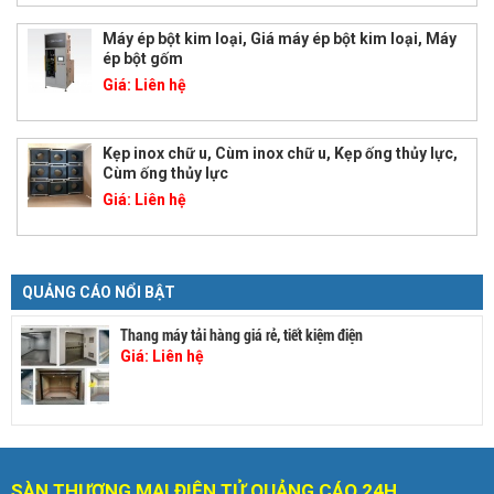
Máy ép bột kim loại, Giá máy ép bột kim loại, Máy
ép bột gốm
Giá:
Liên hệ
Kẹp inox chữ u, Cùm inox chữ u, Kẹp ống thủy lực,
Cùm ống thủy lực
Giá:
Liên hệ
QUẢNG CÁO NỔI BẬT
Thang máy tải hàng giá rẻ, tiết kiệm điện
Giá:
Liên hệ
SÀN THƯƠNG MẠI ĐIỆN TỬ QUẢNG CÁO 24H