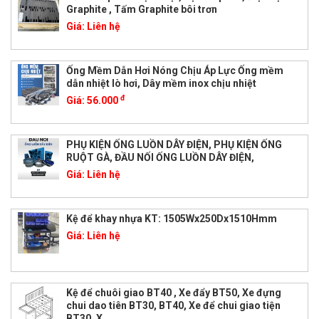
Graphite , Tấm Graphite bôi trơn
Giá:
Liên hệ
Ống Mềm Dẫn Hơi Nóng Chịu Áp Lực Ống mềm
dẫn nhiệt lò hơi, Dây mềm inox chịu nhiệt
đ
Giá:
56.000
PHỤ KIỆN ỐNG LUỒN DÂY ĐIỆN, PHỤ KIỆN ỐNG
RUỘT GÀ, ĐẦU NỐI ỐNG LUỒN DÂY ĐIỆN,
Giá:
Liên hệ
Kệ để khay nhựa KT: 1505Wx250Dx1510Hmm
Giá:
Liên hệ
Kệ để chuôi giao BT40 , Xe đẩy BT50, Xe đựng
chui dao tiên BT30, BT40, Xe để chui giao tiện
BT30, X