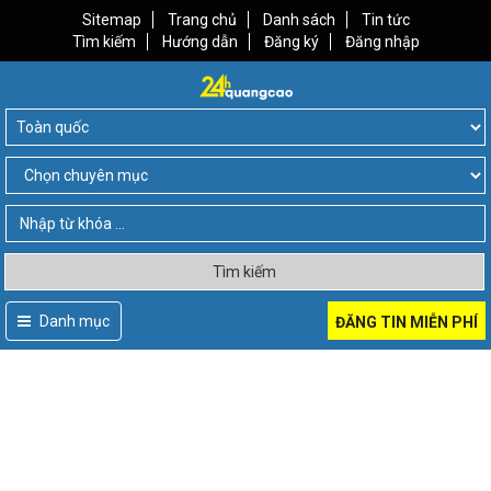
Sitemap
Trang chủ
Danh sách
Tin tức
Tìm kiếm
Hướng dẫn
Đăng ký
Đăng nhập
Tìm kiếm
Danh mục
ĐĂNG TIN MIỄN PHÍ