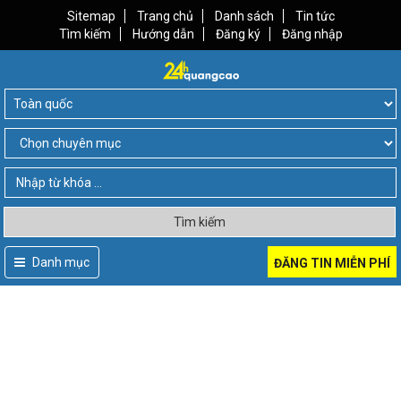
Sitemap
Trang chủ
Danh sách
Tin tức
Tìm kiếm
Hướng dẫn
Đăng ký
Đăng nhập
Tìm kiếm
Danh mục
ĐĂNG TIN MIỄN PHÍ