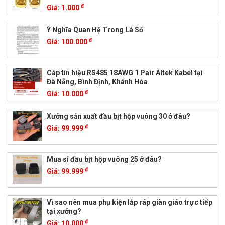
đ
Giá:
1.000
Ý Nghĩa Quan Hệ Trong Lá Số
đ
Giá:
100.000
Cáp tín hiệu RS485 18AWG 1 Pair Altek Kabel tại
Đà Nẵng, Bình Định, Khánh Hòa
đ
Giá:
10.000
Xưởng sản xuất đầu bịt hộp vuông 30 ở đâu?
đ
Giá:
99.999
Mua sỉ đầu bịt hộp vuông 25 ở đâu?
đ
Giá:
99.999
Vì sao nên mua phụ kiện lắp ráp giàn giáo trực tiếp
tại xưởng?
đ
Giá:
10.000