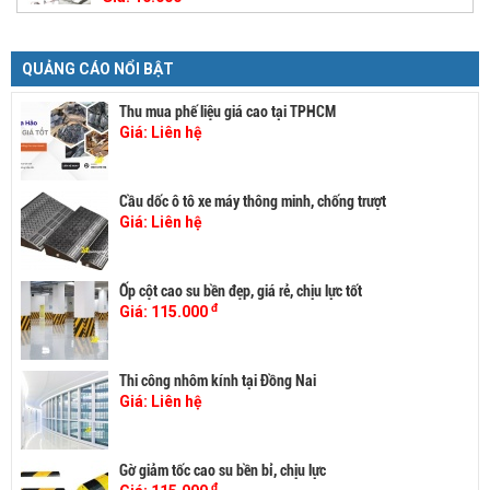
QUẢNG CÁO NỔI BẬT
Thu mua phế liệu giá cao tại TPHCM
Giá:
Liên hệ
Cầu dốc ô tô xe máy thông minh, chống trượt
Giá:
Liên hệ
Ốp cột cao su bền đẹp, giá rẻ, chịu lực tốt
đ
Giá:
115.000
Thi công nhôm kính tại Đồng Nai
Giá:
Liên hệ
Gờ giảm tốc cao su bền bỉ, chịu lực
đ