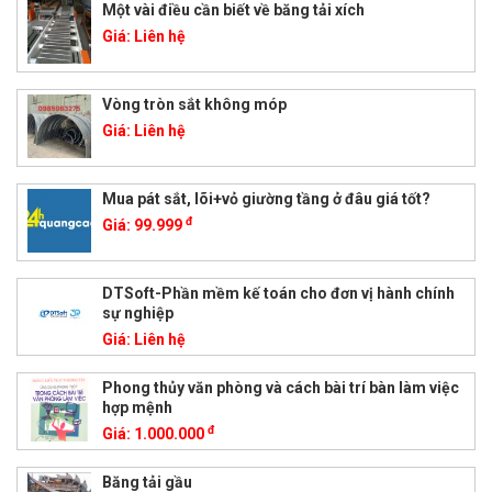
Một vài điều cần biết về băng tải xích
Giá:
Liên hệ
Vòng tròn sắt không móp
Giá:
Liên hệ
Mua pát sắt, lõi+vỏ giường tầng ở đâu giá tốt?
đ
Giá:
99.999
DTSoft-Phần mềm kế toán cho đơn vị hành chính
sự nghiệp
Giá:
Liên hệ
Phong thủy văn phòng và cách bài trí bàn làm việc
hợp mệnh
đ
Giá:
1.000.000
Băng tải gầu