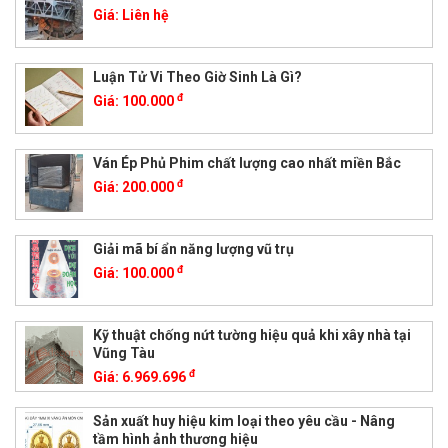
Giá:
Liên hệ
Luận Tử Vi Theo Giờ Sinh Là Gì?
đ
Giá:
100.000
Ván Ép Phủ Phim chất lượng cao nhất miền Bắc
đ
Giá:
200.000
Giải mã bí ẩn năng lượng vũ trụ
đ
Giá:
100.000
Kỹ thuật chống nứt tường hiệu quả khi xây nhà tại
Vũng Tàu
đ
Giá:
6.969.696
Sản xuất huy hiệu kim loại theo yêu cầu - Nâng
tầm hình ảnh thương hiệu