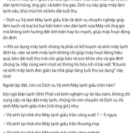
dàn lạnh/nóng, ống gió, và kiểm tra gas. Dịch vụ này giúp máy làm
lạnh sâu, khử mùi hôi và kéo dài tuổi thọ.
– Dịch vụ Vệ sinh Máy lạnh giấu trần là dịch vụ chuyên nghiệp giúp
làm sạch và loại bỏ bụi bẩn bám vào dàn lạnh của Máy nối ống gió
mà không ảnh hưởng đến linh kiện hay bo mạch, giúp máy hoạt động
ổn định.
⇒ Khi sử dụng máy lạnh chúng ta phải có kế hoạch vệ sinh máy lạnh
định kỳ, việc vệ sinh máy lạnh không chỉ giúp máy hoạt động hiệu
quả, kéo dài tuổi thọ mà còn giúp bảo vệ sức khỏe cho cả gia đình
chúng ta. Hãy cùng xem một số thông tin hữu ích ở bài viết “8 bước
vệ sinh máy lạnh đơn giản tại nhà giúp tăng tuổi thọ sử dụng” này
nhé!
Ngoài lắp đặt, còn có Dịch vụ Vệ sinh Máy lạnh giấu trần nào?
Đội ngũ Điện lạnh Vĩnh Phát với kinh nghiệm uy tín lâu năm, không chỉ
cung cấp và lắp đặt máy lạnh, chúng tôi còn chuyên về Dịch vụ Vệ
sinh Máy lạnh giấu trần (nối ống gió) như:
– Vệ sinh tại nhà cho Máy lạnh giấu trần công suất 1 – 5 ngựa.
– Vệ sinh tại nhà cho Máy lạnh giấu trần thương mại.
– Vệ sinh tại nhà cho Máy lạnh giấu trần công nghiệp.