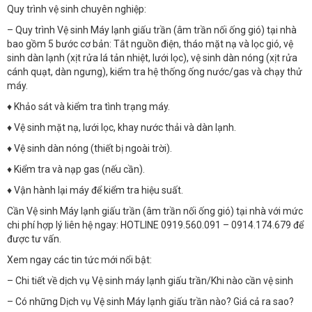
Quy trình vệ sinh chuyên nghiệp:
– Quy trình Vệ sinh Máy lạnh giấu trần (âm trần nối ống gió) tại nhà
bao gồm 5 bước cơ bản: Tắt nguồn điện, tháo mặt nạ và lọc gió, vệ
sinh dàn lạnh (xịt rửa lá tản nhiệt, lưới lọc), vệ sinh dàn nóng (xịt rửa
cánh quạt, dàn ngưng), kiểm tra hệ thống ống nước/gas và chạy thử
máy.
♦ Khảo sát và kiểm tra tình trạng máy.
♦ Vệ sinh mặt nạ, lưới lọc, khay nước thải và dàn lạnh.
♦ Vệ sinh dàn nóng (thiết bị ngoài trời).
♦ Kiểm tra và nạp gas (nếu cần).
♦ Vận hành lại máy để kiểm tra hiệu suất.
Cần Vệ sinh Máy lạnh giấu trần (âm trần nối ống gió) tại nhà với mức
chi phí hợp lý liên hệ ngay: HOTLINE 0919.560.091 – 0914.174.679 để
được tư vấn.
Xem ngay các tin tức mới nổi bật:
– Chi tiết về dịch vụ Vệ sinh máy lạnh giấu trần/Khi nào cần vệ sinh
– Có những Dịch vụ Vệ sinh Máy lạnh giấu trần nào? Giá cả ra sao?