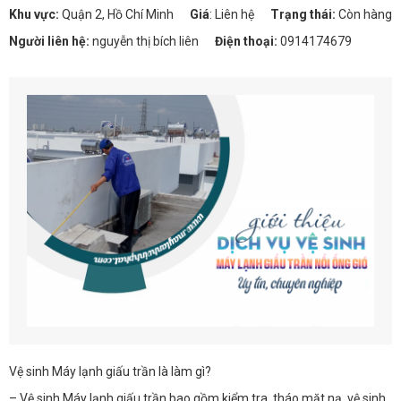
Khu vực:
Quận 2, Hồ Chí Minh
Giá
:
Liên hệ
Trạng thái:
Còn hàng
Người liên hệ:
nguyễn thị bích liên
Điện thoại:
0914174679
Vệ sinh Máy lạnh giấu trần là làm gì?
– Vệ sinh Máy lạnh giấu trần bao gồm kiểm tra, tháo mặt nạ, vệ sinh