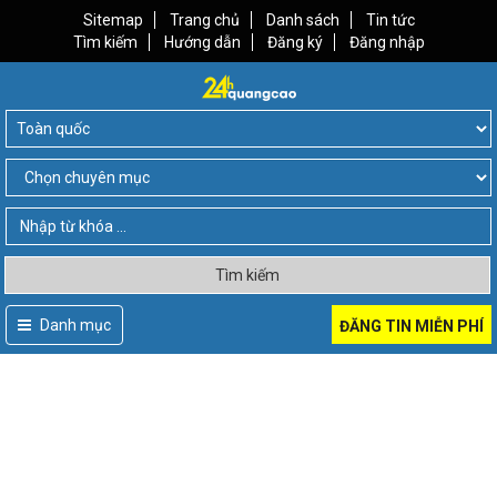
Sitemap
Trang chủ
Danh sách
Tin tức
Tìm kiếm
Hướng dẫn
Đăng ký
Đăng nhập
Tìm kiếm
Danh mục
ĐĂNG TIN MIỄN PHÍ