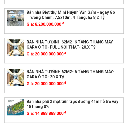
Bán nhà Biệt thự Mini Huỳnh Văn Gấm - ngay Go
Trường Chinh, 7,5x10m, 4 Tầng, hạ 8,2 Tỷ
đ
Giá:
8.200.000.000
BÁN NHÀ TƯ ĐÌNH 62M2- 6 TẦNG THANG MÁY-
GARA Ô TÔ- FULL NỘI THẤT- 20.X Tỷ
đ
Giá:
20.000.000.000
BÁN NHÀ TƯ ĐÌNH 62M2- 6 TẦNG THANG MÁY-
GARA Ô TÔ- 20.X Tỷ
đ
Giá:
20.000.000.000
Bán nhà phố 2 mặt tiền trục đường 41m hỗ trợ vay
18 tháng 0%
đ
Giá:
14.888.888.000