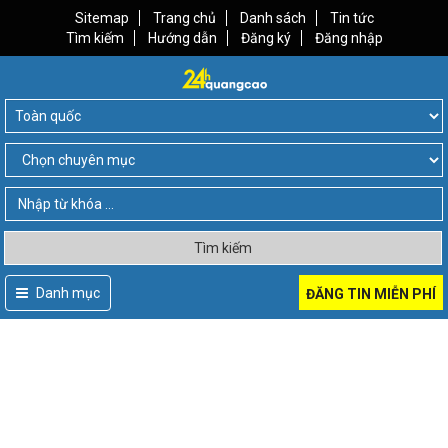
Sitemap
Trang chủ
Danh sách
Tin tức
Tìm kiếm
Hướng dẫn
Đăng ký
Đăng nhập
Tìm kiếm
Danh mục
ĐĂNG TIN MIỄN PHÍ