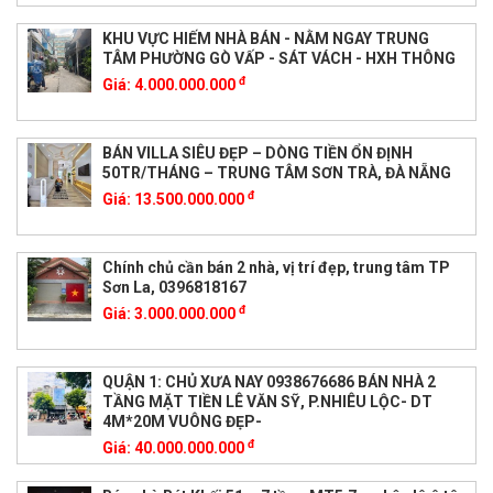
KHU VỰC HIẾM NHÀ BÁN - NẰM NGAY TRUNG
TÂM PHƯỜNG GÒ VẤP - SÁT VÁCH - HXH THÔNG
đ
Giá:
4.000.000.000
BÁN VILLA SIÊU ĐẸP – DÒNG TIỀN ỔN ĐỊNH
50TR/THÁNG – TRUNG TÂM SƠN TRÀ, ĐÀ NẴNG
đ
Giá:
13.500.000.000
Chính chủ cần bán 2 nhà, vị trí đẹp, trung tâm TP
Sơn La, 0396818167
đ
Giá:
3.000.000.000
QUẬN 1: CHỦ XƯA NAY 0938676686 BÁN NHÀ 2
TẦNG MẶT TIỀN LÊ VĂN SỸ, P.NHIÊU LỘC- DT
4M*20M VUÔNG ĐẸP-
đ
Giá:
40.000.000.000