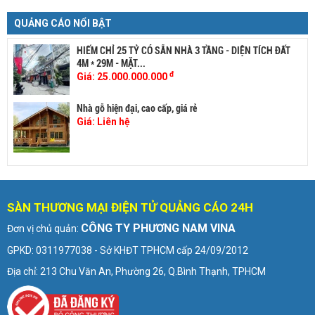
QUẢNG CÁO NỔI BẬT
HIẾM CHỈ 25 TỶ CÓ SẴN NHÀ 3 TẦNG - DIỆN TÍCH ĐẤT
4M * 29M - MẶT...
đ
Giá:
25.000.000.000
Nhà gỗ hiện đại, cao cấp, giá rẻ
Giá:
Liên hệ
SÀN THƯƠNG MẠI ĐIỆN TỬ QUẢNG CÁO 24H
CÔNG TY PHƯƠNG NAM VINA
Đơn vị chủ quản:
GPKD: 0311977038 - Sở KHĐT TPHCM cấp 24/09/2012
Địa chỉ: 213 Chu Văn An, Phường 26, Q.Bình Thạnh, TPHCM