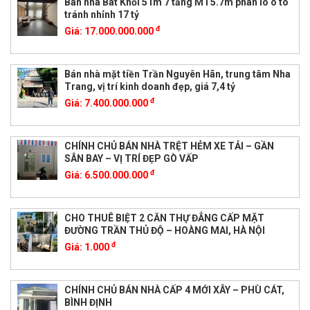
Bán nhà Bát Khối 51m 7 tầng MT5.7m phân lô ô tô
tránh nhỉnh 17 tỷ
đ
Giá:
17.000.000.000
Bán nhà mặt tiền Trần Nguyên Hãn, trung tâm Nha
Trang, vị trí kinh doanh đẹp, giá 7,4 tỷ
đ
Giá:
7.400.000.000
CHÍNH CHỦ BÁN NHÀ TRỆT HẺM XE TẢI – GẦN
SÂN BAY – VỊ TRÍ ĐẸP GÒ VẤP
đ
Giá:
6.500.000.000
CHO THUÊ BIỆT 2 CĂN THỰ ĐẲNG CẤP MẶT
ĐƯỜNG TRẦN THỦ ĐỘ – HOÀNG MAI, HÀ NỘI
đ
Giá:
1.000
CHÍNH CHỦ BÁN NHÀ CẤP 4 MỚI XÂY – PHÙ CÁT,
BÌNH ĐỊNH