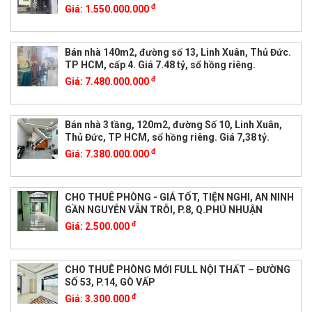
đ
Giá:
1.550.000.000
Bán nhà 140m2, đường số 13, Linh Xuân, Thủ Đức.
TP HCM, cấp 4. Giá 7.48 tỷ, sổ hồng riêng.
đ
Giá:
7.480.000.000
Bán nhà 3 tầng, 120m2, đường Số 10, Linh Xuân,
Thủ Đức, TP HCM, sổ hồng riêng. Giá 7,38 tỷ.
đ
Giá:
7.380.000.000
CHO THUÊ PHÒNG - GIÁ TỐT, TIỆN NGHI, AN NINH
GẦN NGUYỄN VẴN TRỖI, P.8, Q.PHÚ NHUẬN
đ
Giá:
2.500.000
CHO THUÊ PHÒNG MỚI FULL NỘI THẤT – ĐƯỜNG
SỐ 53, P.14, GÒ VẤP
đ
Giá:
3.300.000