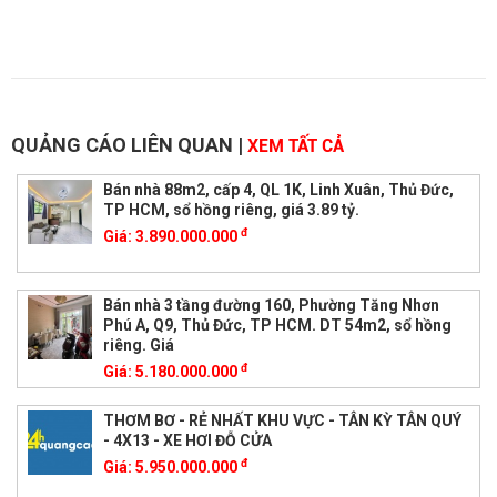
QUẢNG CÁO LIÊN QUAN
|
XEM TẤT CẢ
Bán nhà 88m2, cấp 4, QL 1K, Linh Xuân, Thủ Đức,
TP HCM, sổ hồng riêng, giá 3.89 tỷ.
đ
Giá:
3.890.000.000
Bán nhà 3 tầng đường 160, Phường Tăng Nhơn
Phú A, Q9, Thủ Đức, TP HCM. DT 54m2, sổ hồng
riêng. Giá
đ
Giá:
5.180.000.000
THƠM BƠ - RẺ NHẤT KHU VỰC - TÂN KỲ TÂN QUÝ
- 4X13 - XE HƠI ĐỖ CỬA
đ
Giá:
5.950.000.000