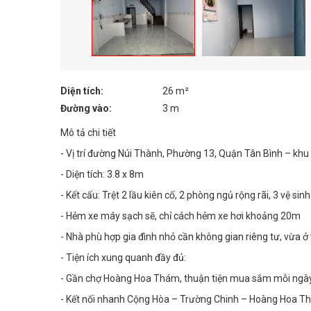
Diện tích:
26 m²
Đường vào:
3 m
Mô tả chi tiết
- Vị trí đường Núi Thành, Phường 13, Quận Tân Bình – khu vự
- Diện tích: 3.8 x 8m
- Kết cấu: Trệt 2 lầu kiên cố, 2 phòng ngủ rộng rãi, 3 vệ sinh
- Hẻm xe máy sạch sẽ, chỉ cách hẻm xe hơi khoảng 20m
- Nhà phù hợp gia đình nhỏ cần không gian riêng tư, vừa 
- Tiện ích xung quanh đầy đủ:
- Gần chợ Hoàng Hoa Thám, thuận tiện mua sắm mỗi ngà
- Kết nối nhanh Cộng Hòa – Trường Chinh – Hoàng Hoa 