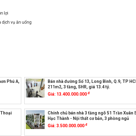
n lợi
à dịch vụ ăn uống
hơn Phú A,
Bán nhà đường Số 13, Long Bình, Q.9, TP H
211m2, 3 tầng, SHR, giá 13.4 tỷ.
đ
Giá:
13.400.000.000
 Thoại
Chính chủ bán nhà 3 tầng ngõ 51 Trần Xuân 
Hạc Thành - Nội thất cơ bản, 3 phòng ngủ
đ
Giá:
3.500.000.000