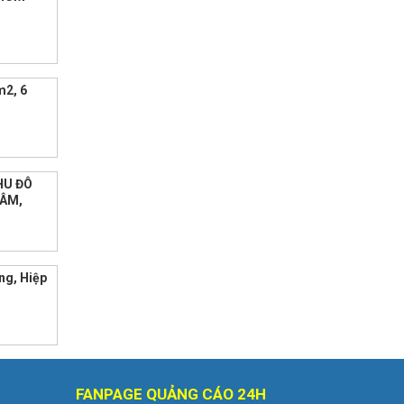
m2, 6
h
HU ĐÔ
LÂM,
ng, Hiệp
FANPAGE QUẢNG CÁO 24H