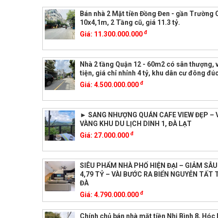
Bán nhà 2 Mặt tiền Đồng Đen - gần Trường 
10x4,1m, 2 Tầng cũ, giá 11.3 tỷ.
đ
Giá:
11.300.000.000
Nhà 2 tầng Quận 12 - 60m2 có sân thượng, vị
tiện, giá chỉ nhỉnh 4 tỷ, khu dân cư đông đú
đ
Giá:
4.500.000.000
► SANG NHƯỢNG QUÁN CAFE VIEW ĐẸP – V
VÀNG KHU DU LỊCH DINH 1, ĐÀ LẠT
đ
Giá:
27.000.000
SIÊU PHẨM NHÀ PHỐ HIỆN ĐẠI – GIẢM SÂU
4,79 TỶ – VÀI BƯỚC RA BIỂN NGUYỄN TẤT
ĐÀ
đ
Giá:
4.790.000.000
Chính chủ bán nhà mặt tiền Nhị Bình 8, Hóc