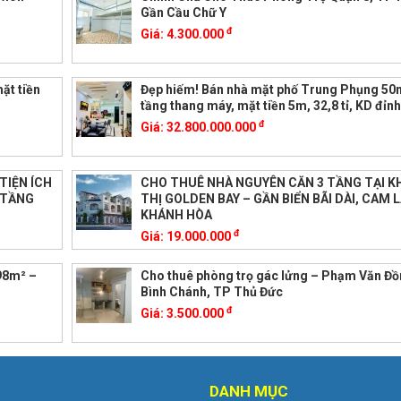
Gần Cầu Chữ Y
đ
Giá:
4.300.000
ặt tiền
Đẹp hiếm! Bán nhà mặt phố Trung Phụng 50
tầng thang máy, mặt tiền 5m, 32,8 tỉ, KD đỉn
đ
Giá:
32.800.000.000
TIỆN ÍCH
CHO THUÊ NHÀ NGUYÊN CĂN 3 TẦNG TẠI K
 TẦNG
THỊ GOLDEN BAY – GẦN BIỂN BÃI DÀI, CAM 
KHÁNH HÒA
đ
Giá:
19.000.000
 98m² –
Cho thuê phòng trọ gác lửng – Phạm Văn Đồ
Bình Chánh, TP Thủ Đức
đ
Giá:
3.500.000
DANH MỤC