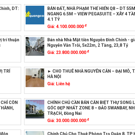
Chinh, DT:
BÁN ĐẤT, NHÀ PHẠM THẾ HIỂN Q8 – DT 55M
NGANG 6.5M – VIEW PEGASUITE – XÂY 4 TẦ
4.1 TỶ
đ
Giá:
4.100.000.000
 trí thuận
Bán nhà Nhà Mặt tiền Nguyễn Đình Chính - g
c
Nguyễn Văn Trỗi, 5x22m, 2 Tầng, 23,8 Tỷ
đ
Giá:
23.800.000.000
Ị TRÍ
► CHO THUÊ NHÀ NGUYÊN CĂN – ĐẠI MỖ, T
HÀ NỘI
Giá:
Liên hệ
 CHỈ CÒN
CHÍNH CHỦ CẦN BÁN CĂN BIỆT THỰ SONG 
 THÀNH,
GÓC ĐẸP NHẤT ZONE 8 – ĐẢO SWANBAY, N
TRẠCH, Đồng Nai
đ
Giá:
30.000.000.000
 Môn
Chính Chủ Cho Thuê Phòng Trọ Quận 8, TP