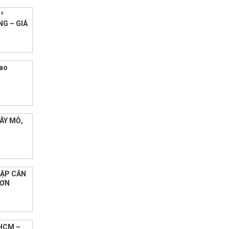
²
NG – GIÁ
iao
ÂY MỖ,
LẬP CĂN
HƠN
 HCM –