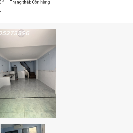
đ
00
Trạng thái:
Còn hàng
6