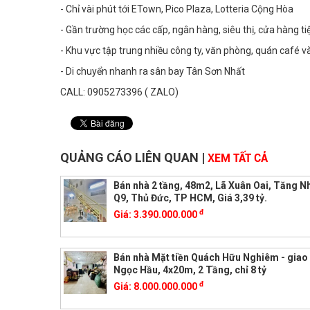
- Chỉ vài phút tới ETown, Pico Plaza, Lotteria Cộng Hòa
- Gần trường học các cấp, ngân hàng, siêu thị, cửa hàng tiệ
- Khu vực tập trung nhiều công ty, văn phòng, quán café v
- Di chuyển nhanh ra sân bay Tân Sơn Nhất
CALL: 0905273396 ( ZALO)
QUẢNG CÁO LIÊN QUAN
|
XEM TẤT CẢ
Bán nhà 2 tầng, 48m2, Lã Xuân Oai, Tăng N
Q9, Thủ Đức, TP HCM, Giá 3,39 tỷ.
đ
Giá:
3.390.000.000
Bán nhà Mặt tiền Quách Hữu Nghiêm - giao
Ngọc Hầu, 4x20m, 2 Tầng, chỉ 8 tỷ
đ
Giá:
8.000.000.000