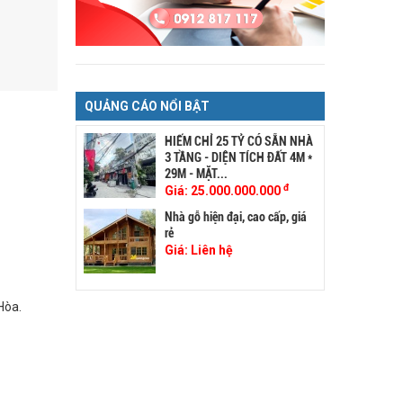
QUẢNG CÁO NỔI BẬT
HIẾM CHỈ 25 TỶ CÓ SẴN NHÀ
3 TẦNG - DIỆN TÍCH ĐẤT 4M *
29M - MẶT...
đ
Giá:
25.000.000.000
Nhà gỗ hiện đại, cao cấp, giá
rẻ
Giá:
Liên hệ
Hòa.