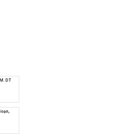
CM. DT
Soạn,