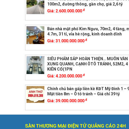
100m2, đường thông, gần chợ, giá 2,6 tỷ
đ
Giá:
2.600.000.000
Bán nhà mặt phố Kim Ngưu, 70m2, 4 tầng, m
4.7m, 31 tỉ, vỉa hè rộng, kinh doanh đỉnh
đ
Giá:
31.000.000.000
SIÊU PHẨM SẮP HOÀN THIỆN… MUÔN VÀN 
XUNG QUANH, CẠNH ÔTÔ TRÁNH, 52M2, 4
KIÊN CỐ(1PN
đ
Giá:
4.200.000.000
Chính chủ bán gấp liền kề KĐT Mỹ Đình 1 –
Mặt tiền 8m – Ô tô tránh – Giá chỉ 39 tỷ
đ
Giá:
39.000.000.000
SÀN THƯƠNG MẠI ĐIỆN TỬ QUẢNG CÁO 24H