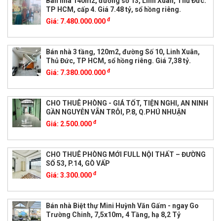
Bán nhà 140m2, đường số 13, Linh Xuân, Thủ Đức.
TP HCM, cấp 4. Giá 7.48 tỷ, sổ hồng riêng.
đ
Giá:
7.480.000.000
Bán nhà 3 tầng, 120m2, đường Số 10, Linh Xuân,
Thủ Đức, TP HCM, sổ hồng riêng. Giá 7,38 tỷ.
đ
Giá:
7.380.000.000
CHO THUÊ PHÒNG - GIÁ TỐT, TIỆN NGHI, AN NINH
GẦN NGUYỄN VẴN TRỖI, P.8, Q.PHÚ NHUẬN
đ
Giá:
2.500.000
CHO THUÊ PHÒNG MỚI FULL NỘI THẤT – ĐƯỜNG
SỐ 53, P.14, GÒ VẤP
đ
Giá:
3.300.000
Bán nhà Biệt thự Mini Huỳnh Văn Gấm - ngay Go
Trường Chinh, 7,5x10m, 4 Tầng, hạ 8,2 Tỷ