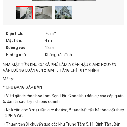
Diện tích:
76 m²
Mặt tiền:
4 m
Đường vào:
12 m
Hướng nhà:
Không xác định
NHÀ MẶT TIỀN KHU CƯ XÁ PHÚ LÂM A GẦN HẬU GIANG NGUYỄN
VĂN LUÔNG QUẬN 6 , 4 x18M , 5 TẦNG CHỈ 10TỶ NHỈNH
Mô tả:
* CHỦ ĐANG GẤP BÁN
+ Vị trí gần trường học Lam Sơn, Hậu Giang khu dân cư cao cấp quận
6, dân trí cao, tiện ích bao quanh
+ Nhà căn góc 3 mặt tiền cực thoáng, 5 tầng kết cấu bê tông cốt thép
, 4 PN 6 WC
+ Thuận tiện Di chuyển qua các khu Trung Tâm 5,11, Bình Tân , Bến