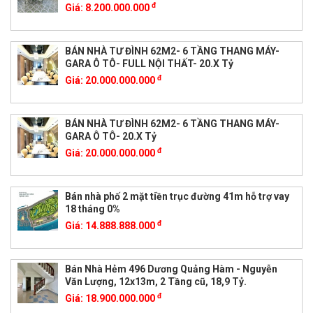
đ
Giá:
8.200.000.000
BÁN NHÀ TƯ ĐÌNH 62M2- 6 TẦNG THANG MÁY-
GARA Ô TÔ- FULL NỘI THẤT- 20.X Tỷ
đ
Giá:
20.000.000.000
BÁN NHÀ TƯ ĐÌNH 62M2- 6 TẦNG THANG MÁY-
GARA Ô TÔ- 20.X Tỷ
đ
Giá:
20.000.000.000
Bán nhà phố 2 mặt tiền trục đường 41m hỗ trợ vay
18 tháng 0%
đ
Giá:
14.888.888.000
Bán Nhà Hẻm 496 Dương Quảng Hàm - Nguyễn
Văn Lượng, 12x13m, 2 Tầng cũ, 18,9 Tỷ.
đ
Giá:
18.900.000.000