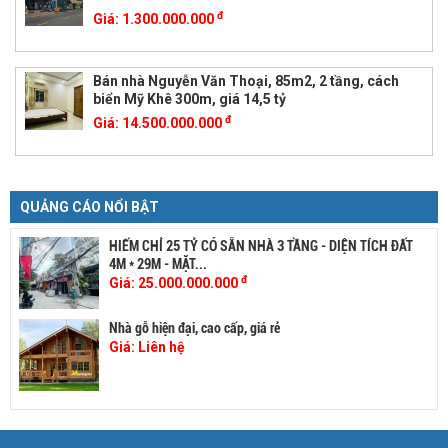
đ
Giá:
1.300.000.000
Bán nhà Nguyễn Văn Thoại, 85m2, 2 tầng, cách
biển Mỹ Khê 300m, giá 14,5 tỷ
đ
Giá:
14.500.000.000
QUẢNG CÁO NỔI BẬT
HIẾM CHỈ 25 TỶ CÓ SẴN NHÀ 3 TẦNG - DIỆN TÍCH ĐẤT
4M * 29M - MẶT...
đ
Giá:
25.000.000.000
Nhà gỗ hiện đại, cao cấp, giá rẻ
Giá:
Liên hệ