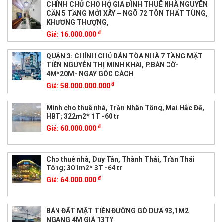
CHÍNH CHỦ CHO HỘ GIA ĐÌNH THUÊ NHÀ NGUYÊN
CĂN 5 TẦNG MỚI XÂY – NGÕ 72 TÔN THẤT TÙNG,
KHƯƠNG THƯỢNG,
đ
Giá:
16.000.000
QUẬN 3: CHÍNH CHỦ BÁN TÒA NHÀ 7 TẦNG MẶT
TIỀN NGUYỄN THỊ MINH KHAI, P.BÀN CỜ-
4M*20M- NGAY GÓC CÁCH
đ
Giá:
58.000.000.000
Mình cho thuê nhà, Trần Nhân Tông, Mai Hắc Đế,
HBT; 322m2* 1T -60 tr
đ
Giá:
60.000.000
Cho thuê nhà, Duy Tân, Thành Thái, Trần Thái
Tông; 301m2* 3T -64 tr
đ
Giá:
64.000.000
BÁN ĐẤT MẶT TIỀN ĐƯỜNG GÒ DƯA 93,1M2
NGANG 4M GIÁ 13TY