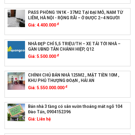
PASS PHÒNG 1N1K - 37M2 TẠI ĐẠI MỖ, NAM TỪ
LIÊM, HÀ NỘI - RỘNG RÃI – Ở ĐƯỢC 2–4 NGƯỜI
đ
Giá:
4.400.000
NHÀ ĐẸP CHỈ 5,5 TRIỆU/TH – XE TẢI TỚI NHÀ –
GẦN UBND TÂN CHÁNH HIỆP, Q12
đ
Giá:
5.500.000
CHÍNH CHỦ BÁN NHÀ 125M2 , MẶT TIỀN 10M ,
KHU PHỦ THƯỢNG ĐOẠN , HẢI AN
đ
Giá:
5.550.000.000
Bán nhà 3 tầng có sân vườn thoáng mát ngõ 104
Đào Tấn, 0904152396
Giá:
Liên hệ