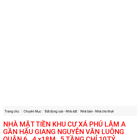
Trang chủ
Chuyên Mục
Bất động sản - Nhà đất
Nhà bán - Nhà cho thuê
NHÀ MẶT TIỀN KHU CƯ XÁ PHÚ LÂM A
GẦN HẬU GIANG NGUYỄN VĂN LUÔNG
QUẬN 6 , 4 x18M , 5 TẦNG CHỈ 10TỶ