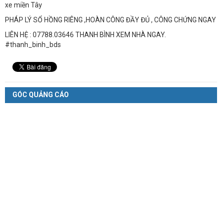
xe miền Tây
PHÁP LÝ SỔ HỒNG RIÊNG ,HOÀN CÔNG ĐẦY ĐỦ , CÔNG CHỨNG NGAY
LIÊN HỆ : 07788.03646 THANH BÌNH XEM NHÀ NGAY.
#thanh_binh_bds
GÓC QUẢNG CÁO