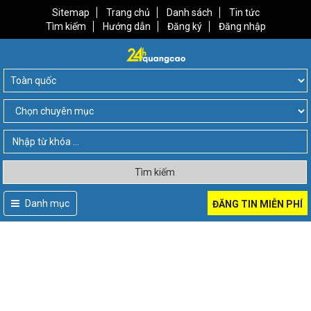
Sitemap
Trang chủ
Danh sách
Tin tức
Tìm kiếm
Hướng dẫn
Đăng ký
Đăng nhập
Tìm kiếm
Danh mục
ĐĂNG TIN MIỄN PHÍ