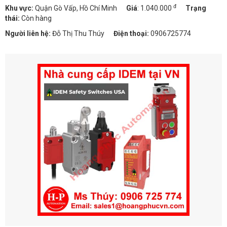
đ
Khu vực:
Quận Gò Vấp, Hồ Chí Minh
Giá
:
1.040.000
Trạng
thái:
Còn hàng
Người liên hệ:
Đỗ Thị Thu Thúy
Điện thoại:
0906725774