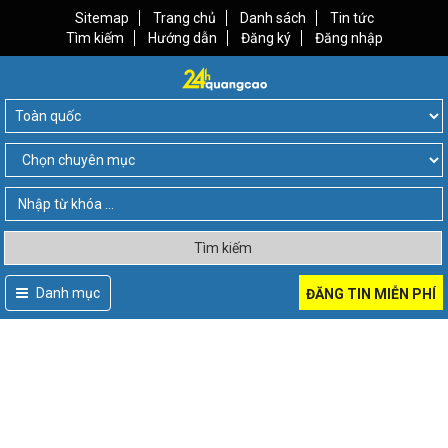
Sitemap
Trang chủ
Danh sách
Tin tức
Tìm kiếm
Hướng dẫn
Đăng ký
Đăng nhập
Tìm kiếm
Danh mục
ĐĂNG TIN MIỄN PHÍ