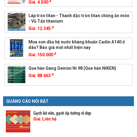
đ
Giá:
4.500
Láp tròn titan - Thanh đặc tròn titan chống ăn mòn
- Vũ Tấn titanium
đ
Giá:
12.345
Mua sơn dầu hệ nước kháng khuẩn Cadin A140 ở
đâu? Báo giá mới nhất hiện nay
đ
Giá:
150.000
Que hàn Gang Gemini Ni 98 (Que hàn NIKEN)
đ
Giá:
88.663
QUẢNG CÁO NỔI BẬT
Gạch lát nền, gạch ốp tường rẻ đẹp
Giá:
Liên hệ