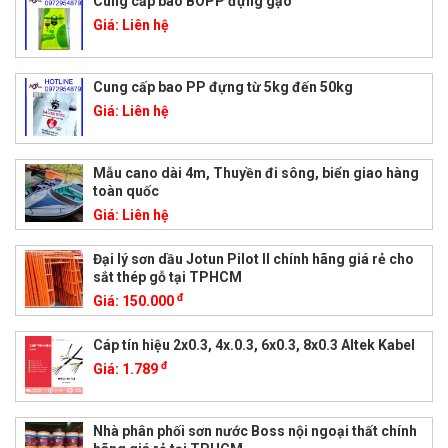
Cung cấp bao BOPP đựng gạo
Giá:
Liên hệ
Cung cấp bao PP đựng từ 5kg đến 50kg
Giá:
Liên hệ
Mẫu cano dài 4m, Thuyền đi sông, biển giao hàng
toàn quốc
Giá:
Liên hệ
Đại lý sơn dầu Jotun Pilot II chính hãng giá rẻ cho
sắt thép gỗ tại TPHCM
đ
Giá:
150.000
Cáp tín hiệu 2x0.3, 4x.0.3, 6x0.3, 8x0.3 Altek Kabel
đ
Giá:
1.789
Nhà phân phối sơn nước Boss nội ngoại thất chính