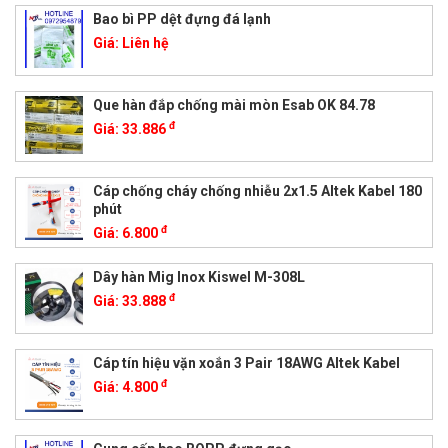
Bao bì PP dệt đựng đá lạnh
Giá:
Liên hệ
Que hàn đắp chống mài mòn Esab OK 84.78
đ
Giá:
33.886
Cáp chống cháy chống nhiễu 2x1.5 Altek Kabel 180
phút
đ
Giá:
6.800
Dây hàn Mig Inox Kiswel M-308L
đ
Giá:
33.888
Cáp tín hiệu vặn xoắn 3 Pair 18AWG Altek Kabel
đ
Giá:
4.800