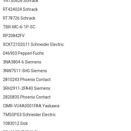
YRTS0626 Schrack
RT424024 Schrack
RT78726 Schrack
TBR-MC-6-1P-SC
RP20842FV
XCKT2102G11 Schneider Electric
046903 Pepperl Fuchs
3NA3804-6 Siemens
3NW7511-5HG Siemens
2810243 Phoenix Contact
3RH2911-2FA40 Siemens
2820835 Phoenix Contact
CIMR-VU4A0001FAA Yaskawa
TM5SPS3 Schneider Electric
1083012 Sick