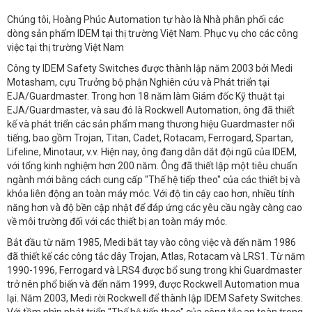
Chúng tôi, Hoàng Phúc Automation tự hào là Nhà phân phối các
dòng sản phẩm IDEM tại thị trường Việt Nam. Phục vụ cho các công
việc tại thị trường Việt Nam
Công ty IDEM Safety Switches được thành lập năm 2003 bởi Medi
Motasham, cựu Trưởng bộ phận Nghiên cứu và Phát triển tại
EJA/Guardmaster. Trong hơn 18 năm làm Giám đốc Kỹ thuật tại
EJA/Guardmaster, và sau đó là Rockwell Automation, ông đã thiết
kế và phát triển các sản phẩm mang thương hiệu Guardmaster nổi
tiếng, bao gồm Trojan, Titan, Cadet, Rotacam, Ferrogard, Spartan,
Lifeline, Minotaur, v.v. Hiện nay, ông đang dẫn dắt đội ngũ của IDEM,
với tổng kinh nghiệm hơn 200 năm. Ông đã thiết lập một tiêu chuẩn
ngành mới bằng cách cung cấp "Thế hệ tiếp theo" của các thiết bị và
khóa liên động an toàn máy móc. Với độ tin cậy cao hơn, nhiều tính
năng hơn và độ bền cập nhật để đáp ứng các yêu cầu ngày càng cao
về môi trường đối với các thiết bị an toàn máy móc.
Bắt đầu từ năm 1985, Medi bắt tay vào công việc và đến năm 1986
đã thiết kế các công tắc dây Trojan, Atlas, Rotacam và LRS1. Từ năm
1990-1996, Ferrogard và LRS4 được bổ sung trong khi Guardmaster
trở nên phổ biến và đến năm 1999, được Rockwell Automation mua
lại. Năm 2003, Medi rời Rockwell để thành lập IDEM Safety Switches.