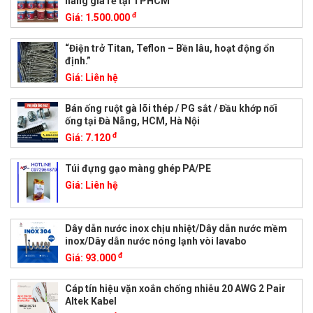
hãng giá rẻ tại TPHCM
đ
Giá:
1.500.000
“Điện trở Titan, Teflon – Bền lâu, hoạt động ổn
định.”
Giá:
Liên hệ
Bán ống ruột gà lõi thép / PG sắt / Đầu khớp nối
ống tại Đà Nẵng, HCM, Hà Nội
đ
Giá:
7.120
Túi đựng gạo màng ghép PA/PE
Giá:
Liên hệ
Dây dẫn nước inox chịu nhiệt/Dây dẫn nước mềm
inox/Dây dẫn nước nóng lạnh vòi lavabo
đ
Giá:
93.000
Cáp tín hiệu vặn xoắn chống nhiễu 20 AWG 2 Pair
Altek Kabel