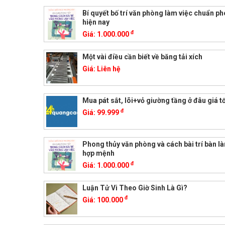
Bí quyết bố trí văn phòng làm việc chuẩn p
hiện nay
đ
Giá:
1.000.000
Một vài điều cần biết về băng tải xích
Giá:
Liên hệ
Mua pát sắt, lõi+vỏ giường tầng ở đâu giá t
đ
Giá:
99.999
Phong thủy văn phòng và cách bài trí bàn l
hợp mệnh
đ
Giá:
1.000.000
Luận Tử Vi Theo Giờ Sinh Là Gì?
đ
Giá:
100.000