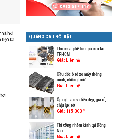
nhà hơi
QUẢNG CÁO NỔI BẬT
tiện lợi.
Thu mua phế liệu giá cao tại
TPHCM
Giá:
Liên hệ
Cầu dốc ô tô xe máy thông
minh, chống trượt
Giá:
Liên hệ
hơi.
Ốp cột cao su bền đẹp, giá rẻ,
chịu lực tốt
đ
Giá:
115.000
Thi công nhôm kính tại Đồng
Nai
Giá:
Liên hệ