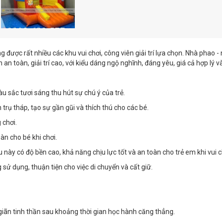
ược rất nhiều các khu vui chơi, công viên giải trí lựa chọn. Nhà phao - 
n toàn, giải trí cao, với kiểu dáng ngộ nghĩnh, đáng yêu, giá cả hợp lý và 
àu sắc tươi sáng thu hút sự chú ý của trẻ.
 trụ tháp, tạo sự gần gũi và thích thú cho các bé.
 chơi.
àn cho bé khi chơi.
u này có độ bền cao, khả năng chịu lực tốt và an toàn cho trẻ em khi vui c
sử dụng, thuận tiện cho việc di chuyển và cất giữ.
iãn tinh thần sau khoảng thời gian học hành căng thẳng.