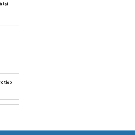
à tại
ực tiếp