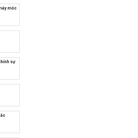
 máy móc
chính sự
Bắc