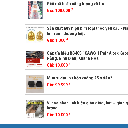
Giải mã bí ẩn năng lượng vũ trụ
đ
Giá:
100.000
Sản xuất huy hiệu kim loại theo yêu cầu - 
hình ảnh thương hiệu
đ
Giá:
1.000
Cáp tín hiệu RS485 18AWG 1 Pair Altek Kabe
Nẵng, Bình Định, Khánh Hòa
đ
Giá:
10.000
Mua sỉ đầu bịt hộp vuông 25 ở đâu?
đ
Giá:
99.999
Vì sao chọn linh kiện giàn giáo, bát U giàn 
lượng
đ
Giá:
10.000