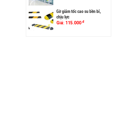
Gờ giảm tốc cao su bền bỉ,
chịu lực
đ
Giá:
115.000