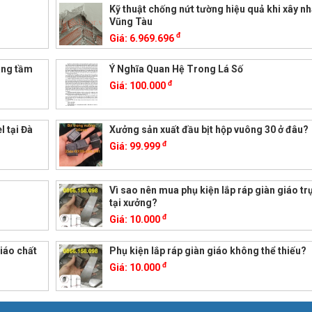
Kỹ thuật chống nứt tường hiệu quả khi xây nh
Vũng Tàu
đ
Giá:
6.969.696
Nâng tầm
Ý Nghĩa Quan Hệ Trong Lá Số
đ
Giá:
100.000
l tại Đà
Xưởng sản xuất đầu bịt hộp vuông 30 ở đâu?
đ
Giá:
99.999
Vì sao nên mua phụ kiện lắp ráp giàn giáo tr
tại xưởng?
đ
Giá:
10.000
giáo chất
Phụ kiện lắp ráp giàn giáo không thể thiếu?
đ
Giá:
10.000