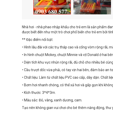
Nhà hơi - nhà phao nhập khẩu cho trẻ em là sản phẩm đang đ
được biết đến như một trò chơi phổ biến cho trẻ em bởi tính a
** Đặc điểm nổi bật:
• Hình lâu đài với các trụ tháp cao và cổng vòm rộng rãi, m
• In hình chuột Mickey, chuột Minnie và vịt Donald ở hai bên
• Diện tích khu vực nhún rộng rãi, đủ chỗ cho nhiều bé cùng
• Cầu trượt dốc vừa phải, có tay vịn hai bên, đảm bảo an to
• Chất liệu: Làm từ chất liệu PVC cao cấp, dày dặn. Chất liệ
• Bơm hơi nhanh chóng, có thể xả hơi và gấp gọn khi không 
• Kích thước: 3*4*3m.
• Màu sắc: Đỏ, vàng, xanh dương, cam.
Tạo nên không gian vui chơi cho bé thêm năng động, thư g