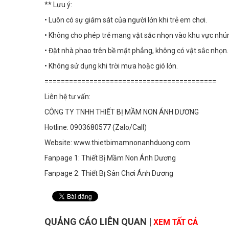
** Lưu ý:
• Luôn có sự giám sát của người lớn khi trẻ em chơi.
• Không cho phép trẻ mang vật sắc nhọn vào khu vực nhú
• Đặt nhà phao trên bề mặt phẳng, không có vật sắc nhọn.
• Không sử dụng khi trời mưa hoặc gió lớn.
==========================================
Liên hệ tư vấn:
CÔNG TY TNHH THIẾT BỊ MẦM NON ÁNH DƯƠNG
Hotline: 0903680577 (Zalo/Call)
Website: www.thietbimamnonanhduong.com
Fanpage 1: Thiết Bị Mầm Non Ánh Dương
Fanpage 2: Thiết Bị Sân Chơi Ánh Dương
QUẢNG CÁO LIÊN QUAN
|
XEM TẤT CẢ