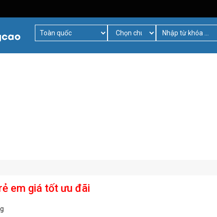
rẻ em giá tốt ưu đãi
ng