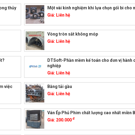
hong thủy
Một vài kinh nghiệm khi lựa chọn gối bi cho
Giá:
Liên hệ
Vòng tròn sắt không móp
Giá:
Liên hệ
ốt?
DTSoft-Phần mềm kế toán cho đơn vị hành 
nghiệp
Giá:
Liên hệ
àm việc
Băng tải gầu
Giá:
Liên hệ
Ván Ép Phủ Phim chất lượng cao nhất miền 
đ
Giá:
200.000