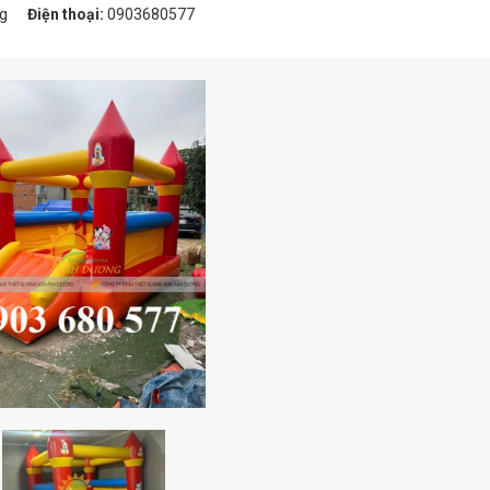
g
Điện thoại:
0903680577